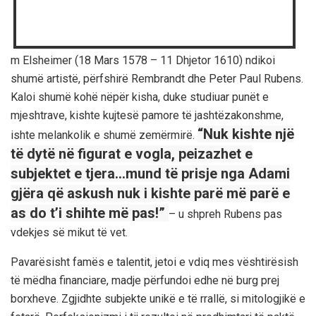
m Elsheimer (18 Mars 1578 – 11 Dhjetor 1610) ndikoi
shumë artistë, përfshirë Rembrandt dhe Peter Paul Rubens.
Kaloi shumë kohë nëpër kisha, duke studiuar punët e
mjeshtrave, kishte kujtesë pamore të jashtëzakonshme,
“Nuk kishte një
ishte melankolik e shumë zemërmirë.
të dytë në figurat e vogla, peizazhet e
subjektet e tjera…mund të prisje nga Adami
gjëra që askush nuk i kishte parë më parë e
as do t’i shihte më pas!”
– u shpreh Rubens pas
vdekjes së mikut të vet.
Pavarësisht famës e talentit, jetoi e vdiq mes vështirësish
të mëdha financiare, madje përfundoi edhe në burg prej
borxheve. Zgjidhte subjekte unikë e të rrallë, si mitologjikë e