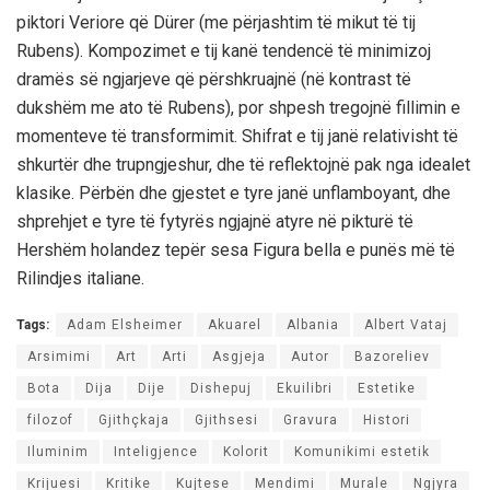
piktori Veriore që Dürer (me përjashtim të mikut të tij
Rubens). Kompozimet e tij kanë tendencë të minimizoj
dramës së ngjarjeve që përshkruajnë (në kontrast të
dukshëm me ato të Rubens), por shpesh tregojnë fillimin e
momenteve të transformimit. Shifrat e tij janë relativisht të
shkurtër dhe trupngjeshur, dhe të reflektojnë pak nga idealet
klasike. Përbën dhe gjestet e tyre janë unflamboyant, dhe
shprehjet e tyre të fytyrës ngjajnë atyre në pikturë të
Hershëm holandez tepër sesa Figura bella e punës më të
Rilindjes italiane.
Tags:
Adam Elsheimer
Akuarel
Albania
Albert Vataj
Arsimimi
Art
Arti
Asgjeja
Autor
Bazoreliev
Bota
Dija
Dije
Dishepuj
Ekuilibri
Estetike
filozof
Gjithçkaja
Gjithsesi
Gravura
Histori
Iluminim
Inteligjence
Kolorit
Komunikimi estetik
Krijuesi
Kritike
Kujtese
Mendimi
Murale
Ngjyra