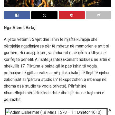
Nga Albert Vataj
Ai jetoi vetëm 35 vjet dhe ishin te mjafta kurajoja dhe
përpjekje ngadhnjyese për të mbetur në memorien e artit si
gurthemeli i asaj pikture, vazhduesit e së cilës u kthyn në
korifej të penelit. Ai ishte jashtëzakonisht ndikues në artin e
shekullit 17. Pikturat e pakta që la pas ishin të vogla,
pothuajse të gjitha realizuar në pllaka bakri, të llojit të njohur
zakonisht si “piktura studiosh” (ekspozohen e mbahen në
dhoma ose studio të vogla private). Përfshijnë
shumëllojshmëri efektesh drite dhe një risi në trajtimin e
peizazhit.
A