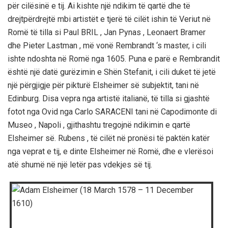
për cilësinë e tij. Ai kishte një ndikim të qartë dhe të
drejtpërdrejtë mbi artistët e tjerë të cilët ishin të Veriut në
Romë të tilla si Paul BRIL , Jan Pynas , Leonaert Bramer
dhe Pieter Lastman , më vonë Rembrandt ‘s master, i cili
ishte ndoshta në Romë nga 1605. Puna e parë e Rembrandit
është një datë gurëzimin e Shën Stefanit, i cili duket të jetë
një përgjigje për pikturë Elsheimer së subjektit, tani në
Edinburg. Disa vepra nga artistë italianë, të tilla si gjashtë
fotot nga Ovid nga Carlo SARACENI tani në Capodimonte di
Museo , Napoli , gjithashtu tregojnë ndikimin e qartë
Elsheimer së. Rubens , të cilët në pronësi të paktën katër
nga veprat e tij, e dinte Elsheimer në Romë, dhe e vlerësoi
atë shumë në një letër pas vdekjes së tij.