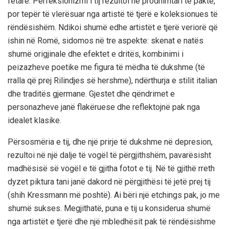
fetarë. Perfeksionizmi i tij rezultoi në prodhimtari të paktë,
por tepër të vlerësuar nga artistë të tjerë e koleksionues të
rëndësishëm. Ndikoi shumë edhe artistët e tjerë veriorë që
ishin në Romë, sidomos në tre aspekte: skenat e natës
shumë origjinale dhe efektet e dritës, kombinimi i
peizazheve poetike me figura të mëdha të dukshme (të
rralla që prej Rilindjes së hershme), ndërthurja e stilit italian
dhe traditës gjermane. Gjestet dhe qëndrimet e
personazheve janë flakëruese dhe reflektojnë pak nga
idealet klasike.
Përsosmëria e tij, dhe një prirje të dukshme në depresion,
rezultoi në një dalje të vogël të përgjithshëm, pavarësisht
madhësisë së vogël e të gjitha fotot e tij. Në të gjithë rreth
dyzet piktura tani janë dakord në përgjithësi të jetë prej tij
(shih Kressmann më poshtë). Ai bëri një etchings pak, jo me
shumë sukses. Megjithatë, puna e tij u konsiderua shumë
nga artistët e tjerë dhe një mbledhësit pak të rëndësishme