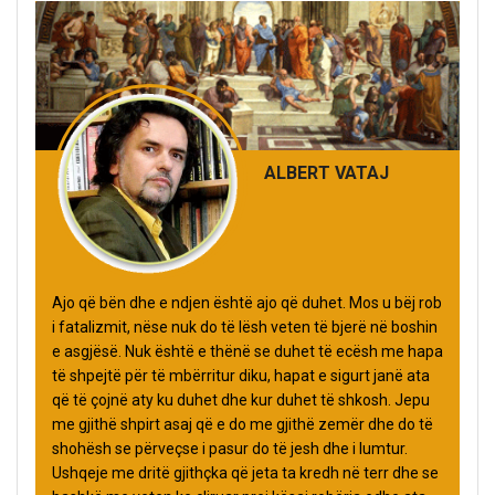
ALBERT VATAJ
Ajo që bën dhe e ndjen është ajo që duhet. Mos u bëj rob
i fatalizmit, nëse nuk do të lësh veten të bjerë në boshin
e asgjësë. Nuk është e thënë se duhet të ecësh me hapa
të shpejtë për të mbërritur diku, hapat e sigurt janë ata
që të çojnë aty ku duhet dhe kur duhet të shkosh. Jepu
me gjithë shpirt asaj që e do me gjithë zemër dhe do të
shohësh se përveçse i pasur do të jesh dhe i lumtur.
Ushqeje me dritë gjithçka që jeta ta kredh në terr dhe se