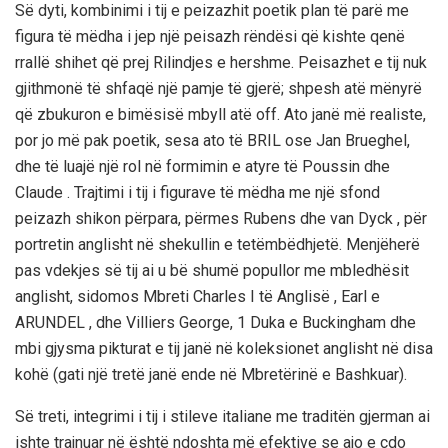
Së dyti, kombinimi i tij e peizazhit poetik plan të parë me
figura të mëdha i jep një peisazh rëndësi që kishte qenë
rrallë shihet që prej Rilindjes e hershme. Peisazhet e tij nuk
gjithmonë të shfaqë një pamje të gjerë; shpesh atë mënyrë
që zbukuron e bimësisë mbyll atë off. Ato janë më realiste,
por jo më pak poetik, sesa ato të BRIL ose Jan Brueghel,
dhe të luajë një rol në formimin e atyre të Poussin dhe
Claude . Trajtimi i tij i figurave të mëdha me një sfond
peizazh shikon përpara, përmes Rubens dhe van Dyck , për
portretin anglisht në shekullin e tetëmbëdhjetë. Menjëherë
pas vdekjes së tij ai u bë shumë popullor me mbledhësit
anglisht, sidomos Mbreti Charles I të Anglisë , Earl e
ARUNDEL , dhe Villiers George, 1 Duka e Buckingham dhe
mbi gjysma pikturat e tij janë në koleksionet anglisht në disa
kohë (gati një tretë janë ende në Mbretërinë e Bashkuar).
Së treti, integrimi i tij i stileve italiane me traditën gjerman ai
ishte trajnuar në është ndoshta më efektive se ajo e çdo