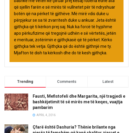
bashkë me veten ke çliruar prej kësaj robëria edhe ata
që sjellin farën e së mirës të vullnetet për të ndryshuar
botën që na përket të gjithëve. Më mirë vdis duke u
përpjekur se sa të zvarritesh duke u ankuar. Jeta është
gjithçka që ti kërkon prej saj. Nuk ka forcë të hyjshme
apo përkufizime që tregojnë udhën e së vërtetës, jetën
e merituar, zotërimin e gjithçkasë që të përket. Kërko
gjithçka tek vetja. Gjithçka që do është gjithnjë me ty.
Mjafton të dish ta kërkosh dhe do të kesh gjithçka.
Trending
Comments
Latest
Fausti, Mefistofeli dhe Margarita, një tragjedi e
bashkëjetimit të së mirës me të keqes, vuajtja
pambarim
APRIL 4, 2016
Çfarë është Dashuria? Thënie brilante nga
njerëz të famshëm që kanë skalitur zjarret e