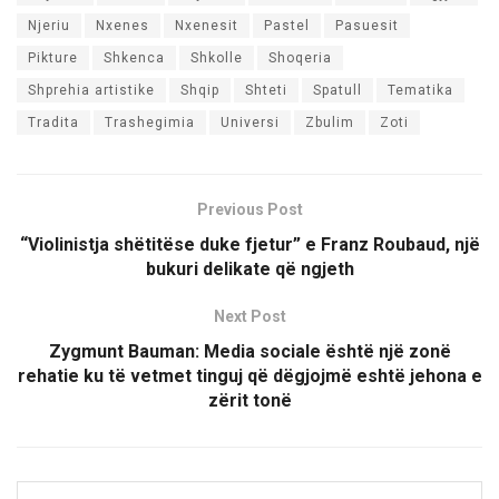
Njeriu
Nxenes
Nxenesit
Pastel
Pasuesit
Pikture
Shkenca
Shkolle
Shoqeria
Shprehia artistike
Shqip
Shteti
Spatull
Tematika
Tradita
Trashegimia
Universi
Zbulim
Zoti
Previous Post
“Violinistja shëtitëse duke fjetur” e Franz Roubaud, një
bukuri delikate që ngjeth
Next Post
Zygmunt Bauman: Media sociale është një zonë
rehatie ku të vetmet tinguj që dëgjojmë eshtë jehona e
zërit tonë