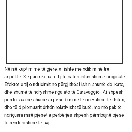
Në një kuptim më të gjerë, ai ishte me ndikim në tre
aspekte. Së pari skenat e tij të natës ishin shumë origjinale.
Efektet e tij e ndriçimit në përgjithësi ishin shumë delikate,
dhe shumë të ndryshme nga ato të Caravaggio . Ai shpesh
përdor sa më shumë si pesë burime të ndryshme të dritës,
dhe të diplomuarit dritën relativisht të butë, me më pak të
ndriçuara mirë pjesët e përbërjes shpesh përmbajnë pjesë
të rëndësishme të saj.