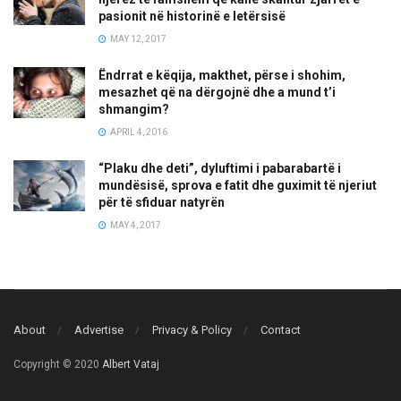
pasionit në historinë e letërsisë
MAY 12, 2017
Ëndrrat e këqija, makthet, përse i shohim,
mesazhet që na dërgojnë dhe a mund t’i
shmangim?
APRIL 4, 2016
“Plaku dhe deti”, dyluftimi i pabarabartë i
mundësisë, sprova e fatit dhe guximit të njeriut
për të sfiduar natyrën
MAY 4, 2017
About
Advertise
Privacy & Policy
Contact
Copyright © 2020
Albert Vataj