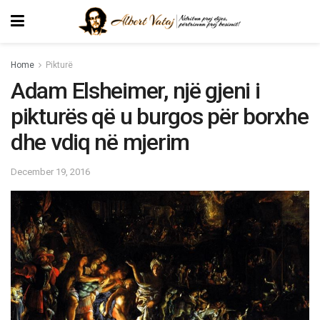
Home
Pikturë
Adam Elsheimer, një gjeni i
pikturës që u burgos për borxhe
dhe vdiq në mjerim
December 19, 2016