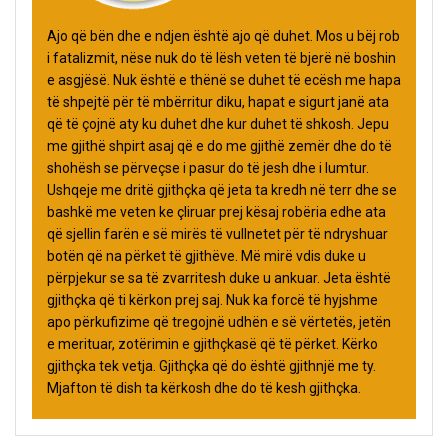
Ajo që bën dhe e ndjen është ajo që duhet. Mos u bëj rob
i fatalizmit, nëse nuk do të lësh veten të bjerë në boshin
e asgjësë. Nuk është e thënë se duhet të ecësh me hapa
të shpejtë për të mbërritur diku, hapat e sigurt janë ata
që të çojnë aty ku duhet dhe kur duhet të shkosh. Jepu
me gjithë shpirt asaj që e do me gjithë zemër dhe do të
shohësh se përveçse i pasur do të jesh dhe i lumtur.
Ushqeje me dritë gjithçka që jeta ta kredh në terr dhe se
bashkë me veten ke çliruar prej kësaj robëria edhe ata
që sjellin farën e së mirës të vullnetet për të ndryshuar
botën që na përket të gjithëve. Më mirë vdis duke u
përpjekur se sa të zvarritesh duke u ankuar. Jeta është
gjithçka që ti kërkon prej saj. Nuk ka forcë të hyjshme
apo përkufizime që tregojnë udhën e së vërtetës, jetën
e merituar, zotërimin e gjithçkasë që të përket. Kërko
gjithçka tek vetja. Gjithçka që do është gjithnjë me ty.
Mjafton të dish ta kërkosh dhe do të kesh gjithçka.