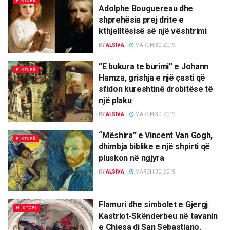
PIKTURË
Adolphe Bouguereau dhe
shprehësia prej drite e
kthjelltësisë së një vështrimi
BY
ALSIVA
MARCH 30, 2019
“E bukura te burimi” e Johann
PIKTURË
Hamza, grishja e një çasti që
sfidon kureshtinë drobitëse të
një plaku
BY
ALSIVA
MARCH 30, 2019
“Mëshira” e Vincent Van Gogh,
PIKTURË
dhimbja biblike e një shpirti që
pluskon në ngjyra
BY
ALSIVA
MARCH 30, 2019
Flamuri dhe simbolet e Gjergj
HISTORI
Kastriot-Skënderbeu në tavanin
e Chiesa di San Sebastiano,