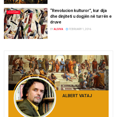
“Revolucion kulturor”, kur dija
HISTORI
dhe dinjiteti u dogjën në turrën e
druve
BY
ALSIVA
FEBRUARY 1, 2016
ALBERT VATAJ