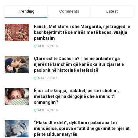
Trending
Comments
Latest
Fausti, Mefistofeli dhe Margarita, një tragjedi e
bashkëjetimit të së mirës me të keqes, vuajtja
pambarim
APRIL 4, 2016
Çfarë është Dashuria? Thënie brilante nga
njerëz të famshëm që kanë skalitur zjarret e
pasionit në historinë e letërsisë
MAY 12, 2017
Ëndrrat e këqija, makthet, përse i shohim,
mesazhet që na dërgojnë dhe a mund t’i
shmangim?
APRIL 4, 2016
“Plaku dhe deti”, dyluftimi i pabarabartë i
mundësisë, sprova e fatit dhe guximit të njeriut
për të sfiduar natyrën