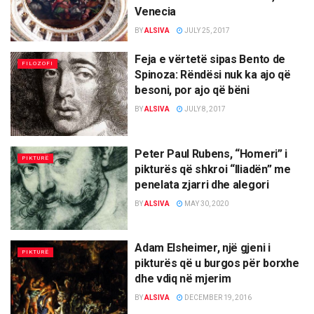
Venecia
BY
ALSIVA
JULY 25, 2017
Feja e vërtetë sipas Bento de
FILOZOFI
Spinoza: Rëndësi nuk ka ajo që
besoni, por ajo që bëni
BY
ALSIVA
JULY 8, 2017
Peter Paul Rubens, “Homeri” i
PIKTURË
pikturës që shkroi “Iliadën” me
penelata zjarri dhe alegori
BY
ALSIVA
MAY 30, 2020
Adam Elsheimer, një gjeni i
PIKTURË
pikturës që u burgos për borxhe
dhe vdiq në mjerim
BY
ALSIVA
DECEMBER 19, 2016