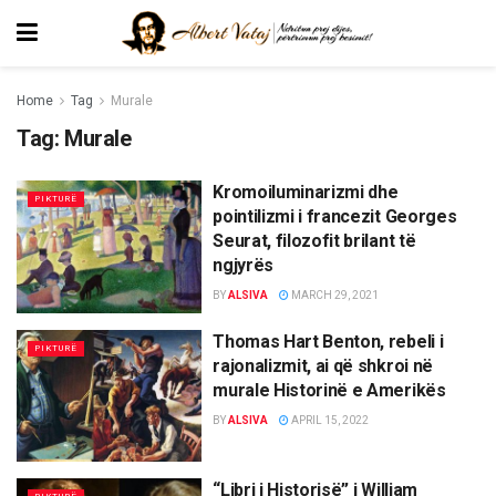
Home
Tag
Murale
Tag:
Murale
Kromoiluminarizmi dhe
PIKTURË
pointilizmi i francezit Georges
Seurat, filozofit brilant të
ngjyrës
BY
ALSIVA
MARCH 29, 2021
Thomas Hart Benton, rebeli i
PIKTURË
rajonalizmit, ai që shkroi në
murale Historinë e Amerikës
BY
ALSIVA
APRIL 15, 2022
“Libri i Historisë” i William