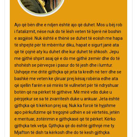
Ajo që bën dhe e ndjen është ajo që duhet. Mos u bëj rob
i fatalizmit, nëse nuk do të lësh veten të bjerë në boshin
e asgjësë. Nuk është e thënë se duhet të ecësh me hapa
të shpejtë për të mbërritur diku, hapat e sigurt janë ata
që të çojnë aty ku duhet dhe kur duhet të shkosh. Jepu
me gjithë shpirt asaj që e do me gjithë zemër dhe do të
shohësh se përveçse i pasur do të jesh dhe i lumtur.
Ushqeje me dritë gjithçka që jeta ta kredh në terr dhe se
bashkë me veten ke çliruar prej kësaj robëria edhe ata
që sjellin farën e së mirës të vullnetet për të ndryshuar
botën që na përket të gjithëve. Më mirë vdis duke u
përpjekur se sa të zvarritesh duke u ankuar. Jeta është
gjithçka që ti kërkon prej saj. Nuk ka forcë të hyjshme
apo përkufizime që tregojnë udhën e së vërtetës, jetën
e merituar, zotërimin e gjithçkasë që të përket. Kërko
gjithçka tek vetja. Gjithçka që do është gjithnjë me ty.
Mjafton të dish ta kërkosh dhe do të kesh gjithçka.