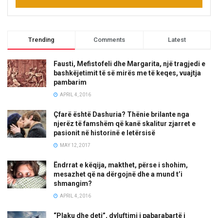
Trending
Comments
Latest
Fausti, Mefistofeli dhe Margarita, një tragjedi e
bashkëjetimit të së mirës me të keqes, vuajtja
pambarim
APRIL 4, 2016
Çfarë është Dashuria? Thënie brilante nga
njerëz të famshëm që kanë skalitur zjarret e
pasionit në historinë e letërsisë
MAY 12, 2017
Ëndrrat e këqija, makthet, përse i shohim,
mesazhet që na dërgojnë dhe a mund t’i
shmangim?
APRIL 4, 2016
“Plaku dhe deti”, dyluftimi i pabarabartë i