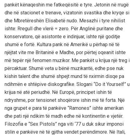
pankët kënaqeshin me fatkeqësitë e tyre. Jetonin në rrugë
dhe në stacionet e trenave, vizatonin svastika dhe kryqe si
dhe Mbretëreshën Elisabetë nudo. Mesazhi i tyre nihilist
ishte: Rregull dhe vlerë = zero. Për Anglinë puritane dhe
konservatore, që asistonte e indinjuar, ishte një goditje
shumë e fortë. Kultura pank në Amerikë u përhap në të
njëjtat vite me Britaninë e Madhe, por përtej oqeanit ishte
më tepër një fenomen muzikor. Me pankët u krijua një treg i
përcaktuar. Shumë veta u bënë muzikantë, edhe pse nuk
kishin talent dhe shumë shpejt mund të nxirrnin disqe pa
ndihmën e shtëpive diskografike. Slogani “Do it Yourself” u
krijua në atë periudhë. Në Europë, principet ishin të
ndryshme, por tensionet shoqërore ishin më të forta. Një
nga grupet e para të pankëve “Ramones” ishte amerikan
dhe pati një ndikim të madh edhe në kontinentin e vjetër.
Filozofia e “Sex Pistols” nga viti ‘77 u duk sikur imponoi
stilin e pankëve në të gjitha vendet perëndimore. Në Itali,