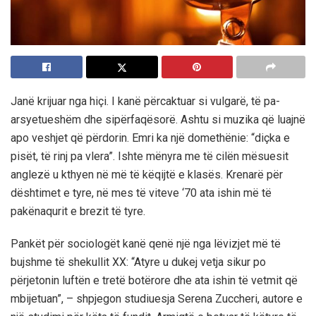
Janë krijuar nga hiçi. I kanë përcaktuar si vulgarë, të pa-
arsyetueshëm dhe sipërfaqësorë. Ashtu si muzika që luajnë
apo veshjet që përdorin. Emri ka një domethënie: “diçka e
pisët, të rinj pa vlera”. Ishte mënyra me të cilën mësuesit
anglezë u kthyen në më të këqijtë e klasës. Krenarë për
dështimet e tyre, në mes të viteve ‘70 ata ishin më të
pakënaqurit e brezit të tyre.
Pankët për sociologët kanë qenë një nga lëvizjet më të
bujshme të shekullit XX: “Atyre u dukej vetja sikur po
përjetonin luftën e tretë botërore dhe ata ishin të vetmit që
mbijetuan”, – shpjegon studiuesja Serena Zuccheri, autore e