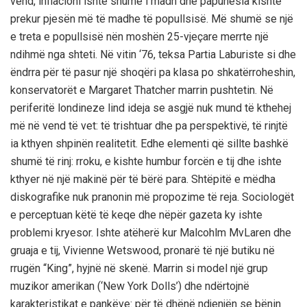
vend, inflacioni ishte shumë i madh dhe papunësia kishte
prekur pjesën më të madhe të popullsisë. Më shumë se një
e treta e popullsisë nën moshën 25-vjeçare merrte një
ndihmë nga shteti. Në vitin ‘76, teksa Partia Laburiste si dhe
ëndrra për të pasur një shoqëri pa klasa po shkatërroheshin,
konservatorët e Margaret Thatcher marrin pushtetin. Në
periferitë londineze lind ideja se asgjë nuk mund të kthehej
më në vend të vet: të trishtuar dhe pa perspektivë, të rinjtë
ia kthyen shpinën realitetit. Edhe elementi që sillte bashkë
shumë të rinj: rroku, e kishte humbur forcën e tij dhe ishte
kthyer në një makinë për të bërë para. Shtëpitë e mëdha
diskografike nuk pranonin më propozime të reja. Sociologët
e perceptuan këtë të keqe dhe nëpër gazeta ky ishte
problemi kryesor. Ishte atëherë kur Malcohlm MvLaren dhe
gruaja e tij, Vivienne Wetswood, pronarë të një butiku në
rrugën “King”, hyjnë në skenë. Marrin si model një grup
muzikor amerikan (‘New York Dolls’) dhe ndërtojnë
karakteristikat e pankëve: për të dhënë ndjenjën se bënin