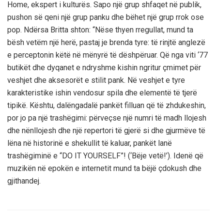
Home, ekspert i kulturës. Sapo një grup shfaqet në publik,
pushon së qeni një grup panku dhe bëhet një grup rrok ose
pop. Ndërsa Britta shton: “Nëse thyen rregullat, mund ta
bësh vetëm një herë, pastaj je brenda tyre: të rinjtë anglezë
e perceptonin këtë në mënyrë të dëshpëruar. Që nga viti ‘77
butikët dhe dyqanet e ndryshme kishin ngritur çmimet për
veshjet dhe aksesorët e stilit pank. Në veshjet e tyre
karakteristike ishin vendosur spila dhe elementë të tjerë
tipikë. Kështu, dalëngadalë pankët filluan që të zhdukeshin,
por jo pa një trashëgimi: përveçse një numri të madh llojesh
dhe nënllojesh dhe një repertori të gjerë si dhe gjurmëve të
lëna në historinë e shekullit të kaluar, pankët lanë
trashëgiminë e “DO IT YOURSELF”! (‘Bëje vetë!’). Idenë që
muzikën në epokën e internetit mund ta bëjë çdokush dhe
gjithandej.