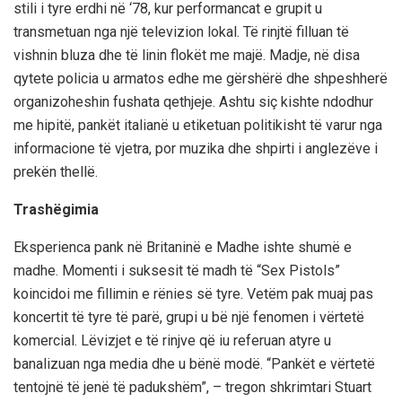
stili i tyre erdhi në ‘78, kur performancat e grupit u
transmetuan nga një televizion lokal. Të rinjtë filluan të
vishnin bluza dhe të linin flokët me majë. Madje, në disa
qytete policia u armatos edhe me gërshërë dhe shpeshherë
organizoheshin fushata qethjeje. Ashtu siç kishte ndodhur
me hipitë, pankët italianë u etiketuan politikisht të varur nga
informacione të vjetra, por muzika dhe shpirti i anglezëve i
prekën thellë.
Trashëgimia
Eksperienca pank në Britaninë e Madhe ishte shumë e
madhe. Momenti i suksesit të madh të “Sex Pistols”
koincidoi me fillimin e rënies së tyre. Vetëm pak muaj pas
koncertit të tyre të parë, grupi u bë një fenomen i vërtetë
komercial. Lëvizjet e të rinjve që iu referuan atyre u
banalizuan nga media dhe u bënë modë. “Pankët e vërtetë
tentojnë të jenë të padukshëm”, – tregon shkrimtari Stuart