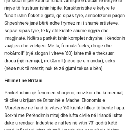
një studimi për këta të fundit. Armiqtë e betuar të këtyre të
rinjve të frustruar ishin hipitë. Karakteristikë e këtyre të
fundit ishin flokët e gjatë, që sipas tyre, simbolizonin paqen.
Shpeshherë janë bërë edhe frymëzimi i shumë artistëve,
sepse sipas tyre, te ky stil kishte shumë ngjyra dhe
imagjinatë. Ndërsa pankët ishin komplet ndryshe: i këndonin
vuajtjes dhe vdekjes. Me ta, formula “seks, drogë dhe
rrok&rroll” (një slogan i viteve ‘60) ishte më e theksuar:
droga (një rrëmujë), rrok&rroll (nëse qe e mundur), seks
(nëse nuk të mërzit, nuk të zë gjumi teksa e bën).
Fillimet në Britani
Pankët ishin një fenomen shoqëror, muzikor dhe komercial,
të cilët u krijuan në Britaninë e Madhe. Ekonomia e
Mbretërisë në fund të viteve ‘60 kishte filluar të bënte hapa.
Borxhi me Perëndimin rritej dhe lufta civile në Irlandë ishte
duke u rënduar. Industria e naftës në vitin 73’ goditi këtë