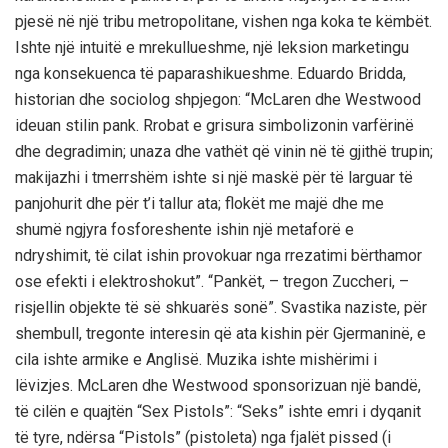
pjesë në një tribu metropolitane, vishen nga koka te këmbët.
Ishte një intuitë e mrekullueshme, një leksion marketingu
nga konsekuenca të paparashikueshme. Eduardo Bridda,
historian dhe sociolog shpjegon: “McLaren dhe Westwood
ideuan stilin pank. Rrobat e grisura simbolizonin varfërinë
dhe degradimin; unaza dhe vathët që vinin në të gjithë trupin;
makijazhi i tmerrshëm ishte si një maskë për të larguar të
panjohurit dhe për t’i tallur ata; flokët me majë dhe me
shumë ngjyra fosforeshente ishin një metaforë e
ndryshimit, të cilat ishin provokuar nga rrezatimi bërthamor
ose efekti i elektroshokut”. “Pankët, – tregon Zuccheri, –
risjellin objekte të së shkuarës sonë”. Svastika naziste, për
shembull, tregonte interesin që ata kishin për Gjermaninë, e
cila ishte armike e Anglisë. Muzika ishte mishërimi i
lëvizjes. McLaren dhe Westwood sponsorizuan një bandë,
të cilën e quajtën “Sex Pistols”: “Seks” ishte emri i dyqanit
të tyre, ndërsa “Pistols” (pistoleta) nga fjalët pissed (i