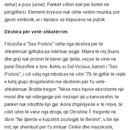
dehur) e piss (urinë). Pankët villnin inat për botën në
përgjithësi. Elementi kryesor nuk ishte vetëm muzika, por
gjesti simbolik, ai i lëpirjes së këpucëve në publik.
Dëshira për vetë-shkatërrim
Filozofia e “Sex Pistols” ishte nga dëshira për të
shkatërruar gjithçka pa ndërtuar asgjë. Mijëra të rinj (burra
dhe gra) nuk prisnin të bënin gjë tjetër, veçse të vinin në
punë filozofinë e tyre. Ashtu si Sid Vicious, batisti i “Sex
Pistols”, i cili vdiq nga mbidoza në vitin ‘79, të gjithë të rinjtë
e këtij grupi drogoheshin me dëshirën për t’u vetë-
shkatërruar. Bridda tregon: “Nëse mes hipive ekzistonte një
moral dhe një ndërgjegje për rreziqet që u kanoseshin, te
pankët nuk ndodhte kjo gjë: ikona zhgënjyese e të rinjve, të
cilët ishin të varur nga droga, që Christine F. tregonte në
librin “Ne djemtë e kopshtit zoologjik të Berlinit”, u bë një
mit, një shembull për t’u imituar. Cinikë dhe mazokistë,