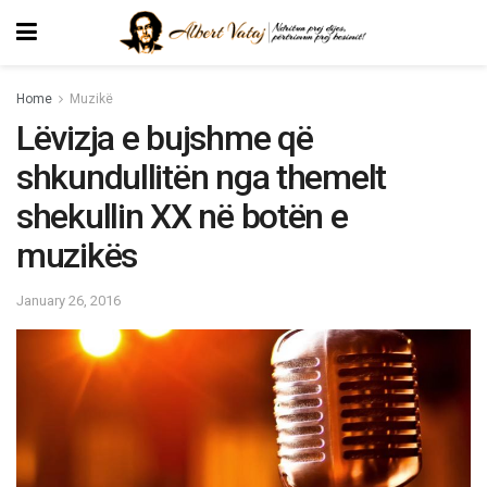
Home
Muzikë
Lëvizja e bujshme që
shkundullitën nga themelt
shekullin XX në botën e
muzikës
January 26, 2016