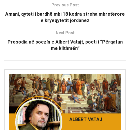
Previous Post
Amani, qyteti i bardhë mbi 18 kodra streha mbretërore
e kryeqytetit jordanez
Next Post
Prosodia në poezín e Albert Vatajt, poeti i “Përqafun
me klithmën”
ALBERT VATAJ