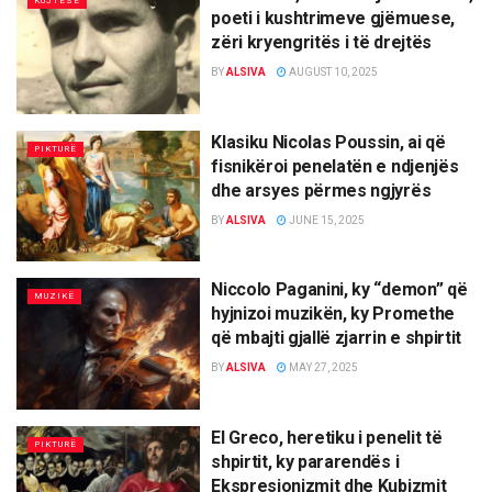
KUJTESË
poeti i kushtrimeve gjëmuese,
zëri kryengritës i të drejtës
BY
ALSIVA
AUGUST 10, 2025
Klasiku Nicolas Poussin, ai që
PIKTURË
fisnikëroi penelatën e ndjenjës
dhe arsyes përmes ngjyrës
BY
ALSIVA
JUNE 15, 2025
Niccolo Paganini, ky “demon” që
MUZIKË
hyjnizoi muzikën, ky Promethe
që mbajti gjallë zjarrin e shpirtit
BY
ALSIVA
MAY 27, 2025
El Greco, heretiku i penelit të
PIKTURË
shpirtit, ky pararendës i
Ekspresionizmit dhe Kubizmit