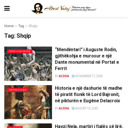
Home
Tag
Shqip
Tag:
Shqip
“Mendimtari” i Auguste Rodin,
PËRSHKRIMORE
gjithëkohja e murosur e një
Dante monumental në Portat e
Ferrit
BY
ALSIVA
NOVEMBER 17, 2025
Historia e një dashurie të madhe
IMPRESIONE
të piratit fisnik të Lord Bajronit,
në pikturën e Eugène Delacroix
BY
ALSIVA
AUGUST 13, 2025
Havzi Nela, martiri i fjalës së lirë,