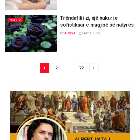
Trëndafili i zi, një bukuri e
NATYRA
sofistikuar e magjisë së natyrës
BY
ALSIVA
MAY 1, 2025
1
2
…
77
ALBERT VATAJ