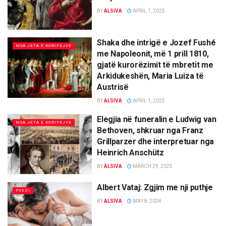
BY
ALSIVA
APRIL 7, 2025
Shaka dhe intrigë e Jozef Fushé
NGA JETA E KORIFEJVE
me Napoleonit, më 1 prill 1810,
gjatë kurorëzimit të mbretit me
Arkidukeshën, Maria Luiza të
Austrisë
BY
ALSIVA
APRIL 1, 2025
Elegjia në funeralin e Ludwig van
NGA JETA E KORIFEJVE
Bethoven, shkruar nga Franz
Grillparzer dhe interpretuar nga
Heinrich Anschütz
BY
ALSIVA
MARCH 29, 2025
Albert Vataj: Zgjim me nji puthje
POEZI
BY
ALSIVA
MAY 8, 2024