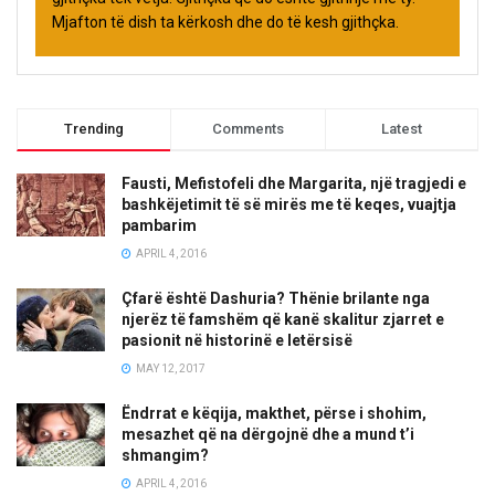
Mjafton të dish ta kërkosh dhe do të kesh gjithçka.
Trending
Comments
Latest
Fausti, Mefistofeli dhe Margarita, një tragjedi e
bashkëjetimit të së mirës me të keqes, vuajtja
pambarim
APRIL 4, 2016
Çfarë është Dashuria? Thënie brilante nga
njerëz të famshëm që kanë skalitur zjarret e
pasionit në historinë e letërsisë
MAY 12, 2017
Ëndrrat e këqija, makthet, përse i shohim,
mesazhet që na dërgojnë dhe a mund t’i
shmangim?
APRIL 4, 2016