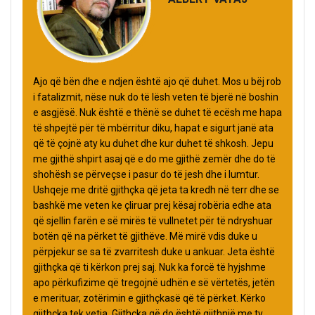
Ajo që bën dhe e ndjen është ajo që duhet. Mos u bëj rob
i fatalizmit, nëse nuk do të lësh veten të bjerë në boshin
e asgjësë. Nuk është e thënë se duhet të ecësh me hapa
të shpejtë për të mbërritur diku, hapat e sigurt janë ata
që të çojnë aty ku duhet dhe kur duhet të shkosh. Jepu
me gjithë shpirt asaj që e do me gjithë zemër dhe do të
shohësh se përveçse i pasur do të jesh dhe i lumtur.
Ushqeje me dritë gjithçka që jeta ta kredh në terr dhe se
bashkë me veten ke çliruar prej kësaj robëria edhe ata
që sjellin farën e së mirës të vullnetet për të ndryshuar
botën që na përket të gjithëve. Më mirë vdis duke u
përpjekur se sa të zvarritesh duke u ankuar. Jeta është
gjithçka që ti kërkon prej saj. Nuk ka forcë të hyjshme
apo përkufizime që tregojnë udhën e së vërtetës, jetën
e merituar, zotërimin e gjithçkasë që të përket. Kërko
gjithçka tek vetja. Gjithçka që do është gjithnjë me ty.