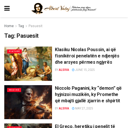
Home
Tag
Pasuesit
Tag:
Pasuesit
Klasiku Nicolas Poussin, ai që
PIKTURË
fisnikëroi penelatën e ndjenjës
dhe arsyes përmes ngjyrës
BY
ALSIVA
JUNE 15, 2025
Niccolo Paganini, ky “demon” që
MUZIKË
hyjnizoi muzikën, ky Promethe
që mbajti gjallë zjarrin e shpirtit
BY
ALSIVA
MAY 27, 2025
El Greco, heretiku i penelit të