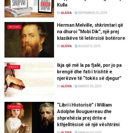
Kulla
BY
ALSIVA
SEPTEMBER 20, 2019
Herman Melville, shkrimtari që
AUTORË
na dhuroi “Mobi Dik”, një prej
klasikëve të letërsisë botërore
BY
ALSIVA
AUGUST 4, 2019
Ikja që më la pa fjalë, por jo pa
PROZË
brengë dhe fati i trishtë e
njerëzve të “tokës së djegur”
BY
ALSIVA
MARCH 30, 2019
“Libri i Historisë” i William
PIKTURË
Adolphe Bouguereau dhe
shprehësia prej drite e
kthjelltësisë së një vështrimi
BY
ALSIVA
MARCH 30, 2019