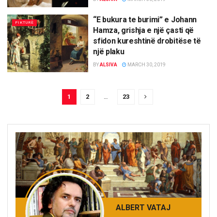
“E bukura te burimi” e Johann
PIKTURË
Hamza, grishja e një çasti që
sfidon kureshtinë drobitëse të
një plaku
BY
ALSIVA
MARCH 30, 2019
1
2
…
23
ALBERT VATAJ