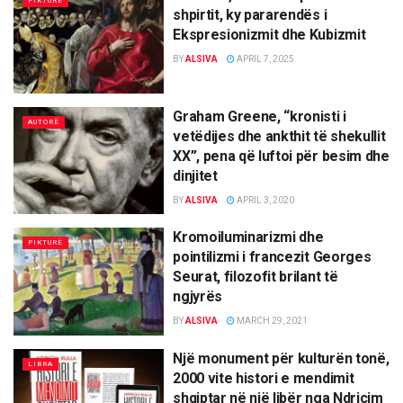
PIKTURË
shpirtit, ky pararendës i
Ekspresionizmit dhe Kubizmit
BY
ALSIVA
APRIL 7, 2025
Graham Greene, “kronisti i
AUTORË
vetëdijes dhe ankthit të shekullit
XX”, pena që luftoi për besim dhe
dinjitet
BY
ALSIVA
APRIL 3, 2020
Kromoiluminarizmi dhe
PIKTURË
pointilizmi i francezit Georges
Seurat, filozofit brilant të
ngjyrës
BY
ALSIVA
MARCH 29, 2021
Një monument për kulturën tonë,
LIBRA
2000 vite histori e mendimit
shqiptar në një libër nga Ndriçim