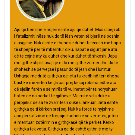
Ajo që bën dhe e ndjen është ajo që duhet. Mos u bëj rob
i fatalizmit, nëse nuk do të lësh veten të bjerë në boshin
e asgjësë. Nuk është e thënë se duhet të ecësh me hapa
të shpejtë për të mbërritur diku, hapat e sigurt janë ata
që të çojnë aty ku duhet dhe kur duhet të shkosh. Jepu
me gjithë shpirt asaj që e do me gjithë zemër dhe do të
shohësh se përveçse i pasur do të jesh dhe i lumtur.
Ushqeje me dritë gjithçka që jeta ta kredh në terr dhe se
bashkë me veten ke çliruar prej kësaj robëria edhe ata
që sjellin farën e së mirës të vullnetet për të ndryshuar
botën që na përket të gjithëve. Më mirë vdis duke u
përpjekur se sa të zvarritesh duke u ankuar. Jeta është
gjithçka që ti kërkon prej saj. Nuk ka forcë të hyjshme
apo përkufizime që tregojnë udhën e së vërtetës, jetën
e merituar, zotërimin e gjithçkasë që të përket. Kërko
gjithçka tek vetja. Gjithçka që do është gjithnjë me ty.