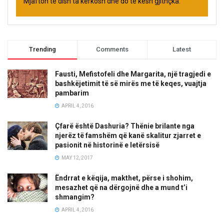
Mjafton të dish ta kërkosh dhe do të kesh gjithçka.
Trending
Comments
Latest
Fausti, Mefistofeli dhe Margarita, një tragjedi e
bashkëjetimit të së mirës me të keqes, vuajtja
pambarim
APRIL 4, 2016
Çfarë është Dashuria? Thënie brilante nga
njerëz të famshëm që kanë skalitur zjarret e
pasionit në historinë e letërsisë
MAY 12, 2017
Ëndrrat e këqija, makthet, përse i shohim,
mesazhet që na dërgojnë dhe a mund t’i
shmangim?
APRIL 4, 2016