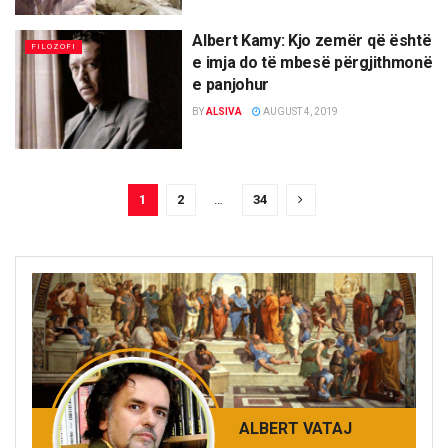
Albert Kamy: Kjo zemër që është
FILOZOFI
e imja do të mbesë përgjithmonë
e panjohur
BY
ALSIVA
AUGUST 4, 2019
1
2
…
34
ALBERT VATAJ