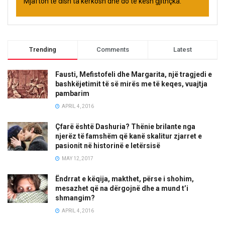
Mjafton të dish ta kërkosh dhe do të kesh gjithçka.
Trending
Comments
Latest
Fausti, Mefistofeli dhe Margarita, një tragjedi e
bashkëjetimit të së mirës me të keqes, vuajtja
pambarim
APRIL 4, 2016
Çfarë është Dashuria? Thënie brilante nga
njerëz të famshëm që kanë skalitur zjarret e
pasionit në historinë e letërsisë
MAY 12, 2017
Ëndrrat e këqija, makthet, përse i shohim,
mesazhet që na dërgojnë dhe a mund t’i
shmangim?
APRIL 4, 2016