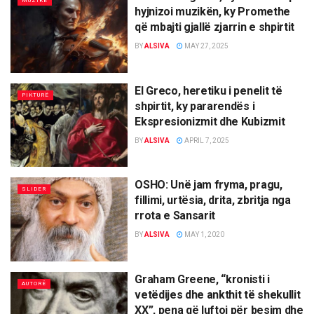
MUZIKË
hyjnizoi muzikën, ky Promethe
që mbajti gjallë zjarrin e shpirtit
BY
ALSIVA
MAY 27, 2025
El Greco, heretiku i penelit të
PIKTURË
shpirtit, ky pararendës i
Ekspresionizmit dhe Kubizmit
BY
ALSIVA
APRIL 7, 2025
OSHO: Unë jam fryma, pragu,
SLIDER
fillimi, urtësia, drita, zbritja nga
rrota e Sansarit
BY
ALSIVA
MAY 1, 2020
Graham Greene, “kronisti i
AUTORË
vetëdijes dhe ankthit të shekullit
XX”, pena që luftoi për besim dhe