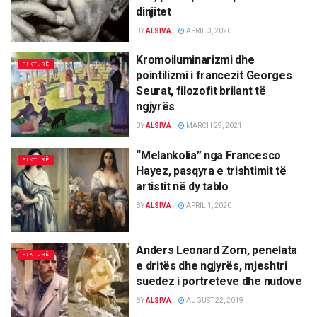
dinjitet
BY
ALSIVA
APRIL 3, 2020
Kromoiluminarizmi dhe
PIKTURË
pointilizmi i francezit Georges
Seurat, filozofit brilant të
ngjyrës
BY
ALSIVA
MARCH 29, 2021
“Melankolia” nga Francesco
PIKTURË
Hayez, pasqyra e trishtimit të
artistit në dy tablo
BY
ALSIVA
APRIL 1, 2020
Anders Leonard Zorn, penelata
PIKTURË
e dritës dhe ngjyrës, mjeshtri
suedez i portreteve dhe nudove
BY
ALSIVA
AUGUST 22, 2019