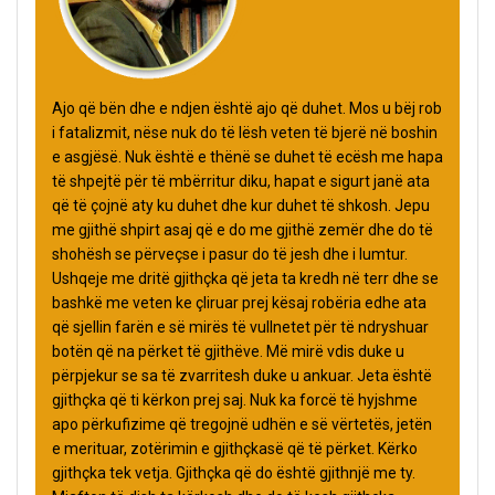
Ajo që bën dhe e ndjen është ajo që duhet. Mos u bëj rob
i fatalizmit, nëse nuk do të lësh veten të bjerë në boshin
e asgjësë. Nuk është e thënë se duhet të ecësh me hapa
të shpejtë për të mbërritur diku, hapat e sigurt janë ata
që të çojnë aty ku duhet dhe kur duhet të shkosh. Jepu
me gjithë shpirt asaj që e do me gjithë zemër dhe do të
shohësh se përveçse i pasur do të jesh dhe i lumtur.
Ushqeje me dritë gjithçka që jeta ta kredh në terr dhe se
bashkë me veten ke çliruar prej kësaj robëria edhe ata
që sjellin farën e së mirës të vullnetet për të ndryshuar
botën që na përket të gjithëve. Më mirë vdis duke u
përpjekur se sa të zvarritesh duke u ankuar. Jeta është
gjithçka që ti kërkon prej saj. Nuk ka forcë të hyjshme
apo përkufizime që tregojnë udhën e së vërtetës, jetën
e merituar, zotërimin e gjithçkasë që të përket. Kërko
gjithçka tek vetja. Gjithçka që do është gjithnjë me ty.