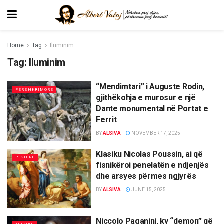
Home
Tag
Iluminim
Tag:
Iluminim
“Mendimtari” i Auguste Rodin,
PËRSHKRIMORE
gjithëkohja e murosur e një
Dante monumental në Portat e
Ferrit
BY
ALSIVA
NOVEMBER 17, 2025
Klasiku Nicolas Poussin, ai që
PIKTURË
fisnikëroi penelatën e ndjenjës
dhe arsyes përmes ngjyrës
BY
ALSIVA
JUNE 15, 2025
Niccolo Paganini, ky “demon” që