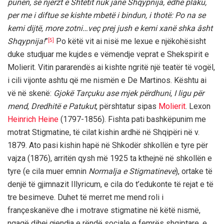
punën, se njerzt e Shtetit nuk janë Shqypnija, edhe plaku,
per me i diftue se kishte mbetë i bindun, i thotë: Po na se
kemi dijtë, more zotni…veç prej jush e kemi xanë shka âsht
Shqypnija!
”
Po këtë vit ai nisë me lexue e njëkohësisht
[5]
duke studjuar me kujdes e vëmendje veprat e Shekspirit e
Molierit. Vitin pararendës ai kishte ngritë një teatër të vogël,
i cili vijonte ashtu që me nismën e De Martinos. Kështu ai
vë në skenë:
Gjokë Tarçuku ase mjek përdhuni
,
I ligu për
mend
,
Dredhitë e Patukut
, përshtatur sipas
Molierit
. Lexon
Heinrich Heine
(1797-1856). Fishta pati bashkëpunim me
motrat Stigmatine, të cilat kishin ardhë në Shqipëri në v.
1879. Ato pasi kishin hapë në Shkodër shkollën e tyre për
vajza (1876), arritën qysh më 1925 ta kthejnë në shkollën e
tyre (e cila muer emnin
Normalja e Stigmatineve
), ortake të
denjë të gjimnazit Illyricum, e cila do t’edukonte të rejat e të
tre besimeve. Duhet të merret me mend roli i
françeskanëve dhe i motrave stigmatine në këtë nismë,
ngaqë dihej gjendja e rëndë sociale e femrës shqiptare, e