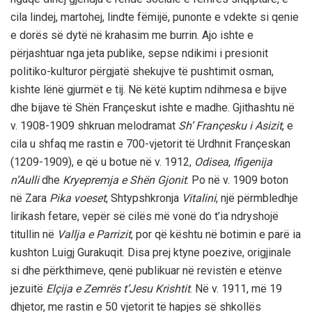
cila lindej, martohej, lindte fëmijë, punonte e vdekte si qenie
e dorës së dytë në krahasim me burrin. Ajo ishte e
përjashtuar nga jeta publike, sepse ndikimi i presionit
politiko-kulturor përgjatë shekujve të pushtimit osman,
kishte lënë gjurmët e tij. Në këtë kuptim ndihmesa e bijve
dhe bijave të Shën Françeskut ishte e madhe. Gjithashtu në
v. 1908-1909 shkruan melodramat
Sh’ Françesku i Asizit
, e
cila u shfaq me rastin e 700-vjetorit të Urdhnit Françeskan
(1209-1909), e që u botue në v. 1912,
Odisea
,
Ifigenija
n’Aulli
dhe
Kryepremja e Shën Gjonit
. Po në v. 1909 boton
në Zara
Pika voeset
, Shtypshkronja
Vitalini
, një përmbledhje
lirikash fetare, vepër së cilës më vonë do t’ia ndryshojë
titullin në
Vallja e Parrizit
, por që kështu në botimin e parë ia
kushton Luigj Gurakuqit. Disa prej ktyne poezive, origjinale
si dhe përkthimeve, qenë publikuar në revistën e etënve
jezuitë
Elçija e Zemrës t’Jesu Krishtit
. Në v. 1911, më 19
dhjetor, me rastin e 50 vjetorit të hapjes së shkollës