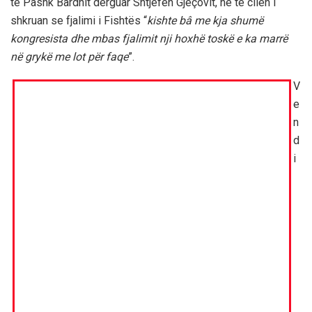
të Pashk Bardhit dërguar Shtjefën Gjeçovit, në të cilën i
shkruan se fjalimi i Fishtës “
kishte bâ me kja shumë
kongresista dhe mbas fjalimit nji hoxhë toskë e ka marrë
në grykë me lot për faqe
”.
V
e
n
d
i