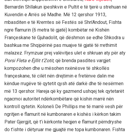
Bernardin Shllakun ipeshkvin e Pultit e të tjerë u strehuan në
Kuvendin e Arrës së Madhe. Më 12 qershor 1913,
mbasditen e të Kremtes së Festës së Shn’Andout, Fishta
ngre flamurin (6 metra të gjatë) kombëtar në Kishën
Françeskane të Gjuhadolit, që dëshmon se edhe Shkodra u
bashkua me Shqipërinë pas muajve të gjatë të rrethimit
malazez. Frymzuar prej valëvitjes ulet e shkruan aty për aty
Porsi Fleta e Êjllit t’Zotit
, që brenda pasdites vargjet
kompozohen dhe u mësohen nxënësve të shkollës
françeskane, të cilët nën drejtimin e fretënve dalin me
këndue rrugëve të qytetit qysh atë darkë dhe të nesërmen
më 13 qershor. Hareja që ky gazmend ushqej tek qytetarët
ngacmoi autoritet ndërkombëtare që kishin marrë nën
kontroll qytetin. Koloneli De Phillips me të marrë vesh për
ngritjen e flamurit në kumbonaren e kishës i kërkon takim
Pater Gjergjit, që t’i kërkonte heqjen e flamurit përndryshe
do t’ishte i dëtyruar me gjuajtë me topa kumbonaren. Fishta