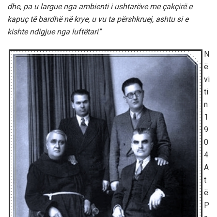
dhe, pa u largue nga ambienti i ushtarëve me çakçirë e
kapuç të bardhë në krye, u vu ta përshkruej, ashtu si e
kishte ndigjue nga luftëtari
.”
N
ë
vi
ti
n
1
9
0
4
A
t
ë
P