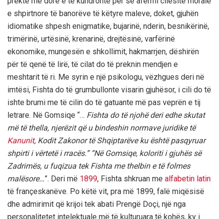
prekte me dorë e të kundronte për së afërmi cilësitë morale
e shpirtnore të banorëve të këtyre maleve, doket, gjuhën
idiomatike shpesh enigmatike, bujarinë, nderin, besnikërinë,
trimërinë, urtësinë, krenarinë, drejtësinë, varfërinë
ekonomike, mungesën e shkollimit, hakmarrjen, dëshirën
për të qenë të lirë, të cilat do të preknin mendjen e
meshtarit të ri. Me syrin e një psikologu, vëzhgues deri në
imtësi, Fishta do të grumbullonte visarin gjuhësor, i cili do të
ishte brumi me të cilin do të gatuante më pas veprën e tij
letrare. Në Gomsiqe “…
Fishta do të njohë deri edhe skutat
më të thella, njerëzit që u bindeshin normave juridike të
Kanunit
, Kodit Zakonor të Shqiptarëve ku është pasqyruar
shpirti i vërtetë i rracës.” “Në Gomsiqe, koloriti i gjuhës së
Zadrimës, u fuqizua tek Fishta me thelbin e të folmes
malësore…
”. Deri më
1899
, Fishta shkruan me
alfabetin latin
të françeskanëve. Po këtë vit, pra më 1899, falë miqësisë
dhe admirimit që krijoi tek abati Prengë Doçi, një nga
personalitetet intelektuale më të kulturuara të kohës, ky i