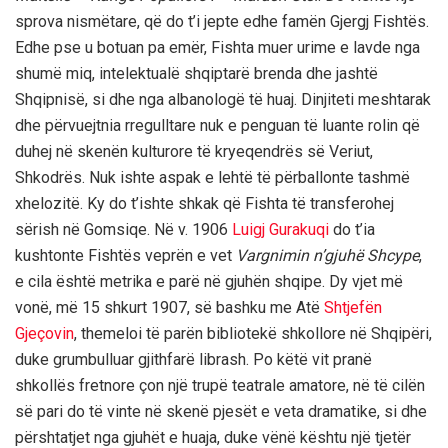
sprova nismëtare, që do t’i jepte edhe famën Gjergj Fishtës.
Edhe pse u botuan pa emër, Fishta muer urime e lavde nga
shumë miq, intelektualë shqiptarë brenda dhe jashtë
Shqipnisë, si dhe nga albanologë të huaj. Dinjiteti meshtarak
dhe përvuejtnia rregulltare nuk e penguan të luante rolin që
duhej në skenën kulturore të kryeqendrës së Veriut,
Shkodrës. Nuk ishte aspak e lehtë të përballonte tashmë
xhelozitë. Ky do t’ishte shkak që Fishta të transferohej
sërish në Gomsiqe. Në v. 1906
Luigj Gurakuqi
do t’ia
kushtonte Fishtës veprën e vet
Vargnimin n’gjuhë Shcype
,
e cila është metrika e parë në gjuhën shqipe. Dy vjet më
vonë, më 15 shkurt 1907, së bashku me Atë
Shtjefën
Gjeçovin
, themeloi të parën bibliotekë shkollore në Shqipëri,
duke grumbulluar gjithfarë librash. Po këtë vit pranë
shkollës fretnore çon një trupë teatrale amatore, në të cilën
së pari do të vinte në skenë pjesët e veta dramatike, si dhe
përshtatjet nga gjuhët e huaja, duke vënë kështu një tjetër