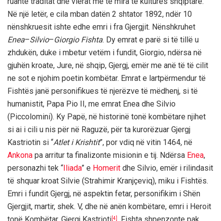
ruante traditat dhe vlerat më të mira të kulturës shqiptare.
Në një letër, e cila mban datën 2 shtator 1892, ndër 10
nënshkruesit ishte edhe emri i fra Gjergjit. Nënshkruhet
Enea
–
Silvio
–
Giorgio Fishta
. Dy emrat e parë si të tillë u
zhdukën, duke i mbetur vetëm i fundit, Giorgio, ndërsa në
gjuhën kroate, Jure, në shqip, Gjergj, emër me anë të të cilit
ne sot e njohim poetin kombëtar. Emrat e lartpërmendur të
Fishtës janë personifikues të njerëzve të mëdhenj, si të
humanistit, Papa Pio II, me emrat Enea dhe Silvio
(Piccolomini). Ky Papë, në historinë tonë kombëtare njihet
si ai i cili u nis për në Raguzë, për ta kurorëzuar Gjergj
Kastriotin si “
Atlet i Krishtit
”, por vdiq në vitin 1464, në
Ankona
pa arritur ta finalizonte misionin e tij. Ndërsa
Enea
,
personazhi tek “
Iliada
” e
Homerit
dhe Silvio, emër i rilindasit
të shquar kroat Silvie (Strahimir Kranjçeviq), miku i Fishtës.
Emri i fundit Gjergj, në aspektin fetar, personifikim i Shën
Gjergjit, martir, shek. V, dhe në anën kombëtare, emri i Heroit
tonë Kombëtar, Gjergj Kastrioti
. Fishta shpenzonte pak
[4]