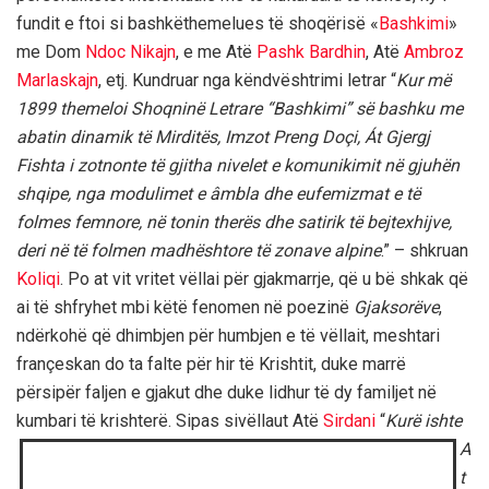
fundit e ftoi si bashkëthemelues të shoqërisë «
Bashkimi
»
me Dom
Ndoc Nikajn
, e me Atë
Pashk Bardhin
, Atë
Ambroz
Marlaskajn
, etj. Kundruar nga këndvështrimi letrar “
Kur më
1899 themeloi Shoqninë Letrare “Bashkimi” së bashku me
abatin dinamik të Mirditës, Imzot Preng Doçi, Át Gjergj
Fishta i zotnonte të gjitha nivelet e komunikimit në gjuhën
shqipe, nga modulimet e âmbla dhe eufemizmat e të
folmes femnore, në tonin therës dhe satirik të bejtexhijve,
deri në të folmen madhështore të zonave alpine
.” – shkruan
Koliqi
. Po at vit vritet vëllai për gjakmarrje, që u bë shkak që
ai të shfryhet mbi këtë fenomen në poezinë
Gjaksorëve
,
ndërkohë që dhimbjen për humbjen e të vëllait, meshtari
françeskan do ta falte për hir të Krishtit, duke marrë
përsipër faljen e gjakut dhe duke lidhur të dy familjet në
kumbari të krishterë. Sipas sivëllaut Atë
Sirdani
“
Kurë ishte
A
t