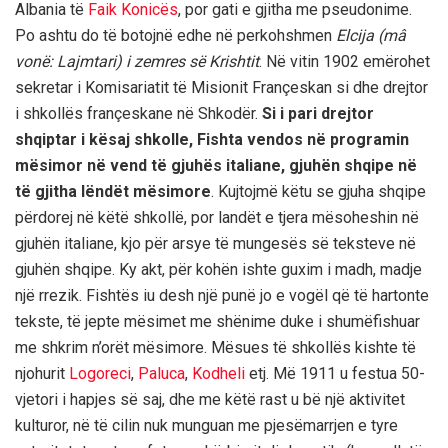
Albania të
Faik Konicës
, por gati e gjitha me pseudonime.
Po ashtu do të botojnë edhe në perkohshmen
Elcija (mâ
vonë: Lajmtari) i zemres së Krishtit
. Në vitin 1902 emërohet
sekretar i Komisariatit të Misionit Françeskan si dhe drejtor
i shkollës françeskane në Shkodër.
Si i pari drejtor
shqiptar i kësaj shkolle, Fishta vendos në programin
mësimor në vend të gjuhës italiane, gjuhën shqipe në
të gjitha lëndët mësimore
. Kujtojmë këtu se gjuha shqipe
përdorej në këtë shkollë, por landët e tjera mësoheshin në
gjuhën italiane, kjo për arsye të mungesës së teksteve në
gjuhën shqipe. Ky akt, për kohën ishte guxim i madh, madje
një rrezik. Fishtës iu desh një punë jo e vogël që të hartonte
tekste, të jepte mësimet me shënime duke i shumëfishuar
me shkrim n’orët mësimore. Mësues të shkollës kishte të
njohurit
Logoreci
,
Paluca
,
Kodheli
etj. Më 1911 u festua 50-
vjetori i hapjes së saj, dhe me këtë rast u bë një aktivitet
kulturor, në të cilin nuk munguan me pjesëmarrjen e tyre