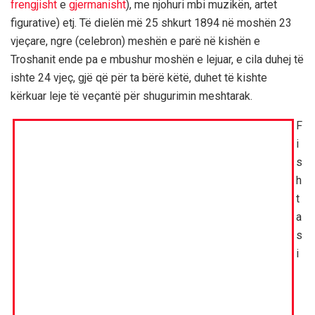
frengjisht
e
gjermanisht
), me njohuri mbi muzikën, artet
figurative) etj. Të dielën më 25 shkurt 1894 në moshën 23
vjeçare, ngre (celebron) meshën e parë në kishën e
Troshanit ende pa e mbushur moshën e lejuar, e cila duhej të
ishte 24 vjeç, gjë që për ta bërë këtë, duhet të kishte
kërkuar leje të veçantë për shugurimin meshtarak.
F
i
s
h
t
a
s
i