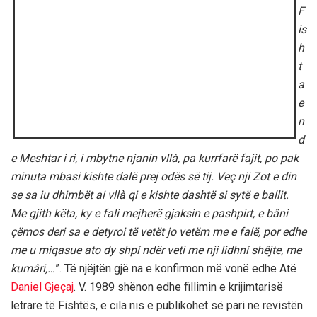
F
is
h
t
a
e
n
d
e Meshtar i ri, i mbytne njanin vllà, pa kurrfarë fajit, po pak
minuta mbasi kishte dalë prej odës së tij. Veç nji Zot e din
se sa iu dhimbët ai vllà qi e kishte dashtë si sytë e ballit.
Me gjith këta, ky e fali mejherë gjaksin e pashpirt, e bâni
çëmos deri sa e detyroi të vetët jo vetëm me e falë, por edhe
me u miqasue ato dy shpí ndër veti me nji lidhní shêjte, me
kumâri,…
”. Të njëjtën gjë na e konfirmon më vonë edhe Atë
Daniel Gjeçaj
. V. 1989 shënon edhe fillimin e krijimtarisë
letrare të Fishtës, e cila nis e publikohet së pari në revistën