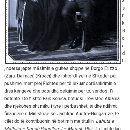
a
s
h
k
B
a
r
d
hi
, ndërsa jepte mësimin e gjuhës shqipe në Borgo Erizzo
(Zara, Dalmaci) (Kroaci) dhe ishte kthyer në Shkodër për
pushime, merr prej Fishtës për të lexuar dorëshkrimin e
disa këngëve dhe pasi dha pëlqimin për to, vendosi t’i
botonte. Do t’ishte Faik Konica, botuesi i revistës Albania
dhe njëkohësisht miku i tyre i përbashkët, si dhe ndihma
financiare e Ministrisë së Jashtme Austro-Hungareze, të
cilët do të kontribuonin në botimin me titullin:
Lahuta e
Maltsiis – Kangë Popullore I – Marash Utsi
. Do t’ishte kjo