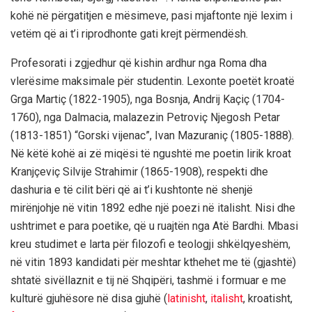
kohë në përgatitjen e mësimeve, pasi mjaftonte një lexim i
vetëm që ai t’i riprodhonte gati krejt përmendësh.
Profesorati i zgjedhur që kishin ardhur nga Roma dha
vlerësime maksimale për studentin. Lexonte poetët kroatë
Grga Martiç (1822-1905), nga Bosnja, Andrij Kaçiç (1704-
1760), nga Dalmacia, malazezin Petroviç Njegosh Petar
(1813-1851) “Gorski vijenac”, Ivan Mazuraniç (1805-1888).
Në këtë kohë ai zë miqësi të ngushtë me poetin lirik kroat
Kranjçeviç Silvije Strahimir (1865-1908), respekti dhe
dashuria e të cilit bëri që ai t’i kushtonte në shenjë
mirënjohje në vitin 1892 edhe një poezi në italisht. Nisi dhe
ushtrimet e para poetike, që u ruajtën nga Atë Bardhi. Mbasi
kreu studimet e larta për filozofi e teologji shkëlqyeshëm,
në vitin 1893 kandidati për meshtar kthehet me të (gjashtë)
shtatë sivëllaznit e tij në Shqipëri, tashmë i formuar e me
kulturë gjuhësore në disa gjuhë (
latinisht
,
italisht
, kroatisht,