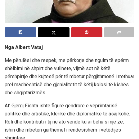
Nga Albert Vataj
Me përulësi dhe respek, me përkorje dhe ngulm të epërm
shëlbimi në shpirt dhe vullnete, vijmë sot në këtë
përshpirtje dhe kujtesë për të mbetur përgjithmonë i rrethuar
prel madhështisë dhe gjenialitetit të këtij kolosi të kishës
dhe shqiptarizmës.
At’ Gjergj Fishta ishte figurë qendrore e veprimtarisë
politike dhe artistike, klerike dhe diplomatike të asaj kohe.
Roli dhe kontributi i tij në ato vende ku ai behu si një zë,
ishin dhe mbeten gurthemel i rëndësishëm i vetëdijes
shqiptare.