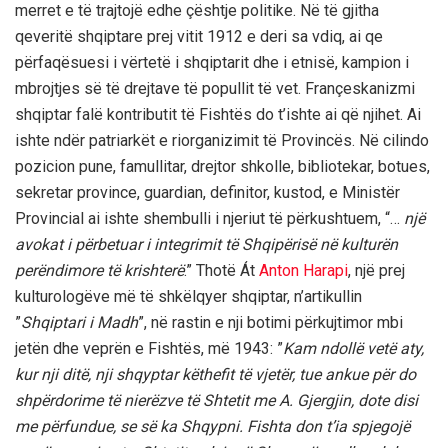
merret e të trajtojë edhe çështje politike. Në të gjitha
qeveritë shqiptare prej vitit 1912 e deri sa vdiq, ai qe
përfaqësuesi i vërtetë i shqiptarit dhe i etnisë, kampion i
mbrojtjes së të drejtave të popullit të vet. Françeskanizmi
shqiptar falë kontributit të Fishtës do t’ishte ai që njihet. Ai
ishte ndër patriarkët e riorganizimit të Provincës. Në cilindo
pozicion pune, famullitar, drejtor shkolle, bibliotekar, botues,
sekretar province, guardian, definitor, kustod, e Ministër
Provincial ai ishte shembulli i njeriut të përkushtuem, “…
një
avokat i përbetuar i integrimit të Shqipërisë në kulturën
perëndimore të krishterë
.” Thotë Át
Anton Harapi
, një prej
kulturologëve më të shkëlqyer shqiptar, n’artikullin
”
Shqiptari i Madh
”, në rastin e nji botimi përkujtimor mbi
jetën dhe veprën e Fishtës, më 1943: ”
Kam ndollë vetë aty,
kur nji ditë, nji shqyptar këthefit të vjetër, tue ankue për do
shpërdorime të nierëzve të Shtetit me A. Gjergjin, dote disi
me përfundue, se së ka Shqypni. Fishta don t’ia spjegojë