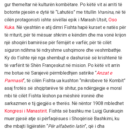
gur themeltar në kulturën kombëtare. Po këtë vit ai arriti të
botonte pjesën e dytë të “Lahutës” me titullin
Vranina
, në të
cilën protagonisti ishte sivëllai epik i Marash Utsit,
Oso
Kuka
. Në vjeshtën e atij dimri Fishta hapë kurset e natës për
të rriturit, për të mësuar shkrim e këndim dhe ma vonë krijon
një shoqëri bamirëse për fëmijët e varfër, për të cilët
siguron ndihma të ndryshme ushqimore dhe veshmbathje.
Ky do t’ishte një nga shembujt e dashurisë së krishtenë të
të varfërit të Shën Françeskut në mision. Po këtë vit arrin
me botue në Sarajevë përmbledhjen satirike “
Anzat e
Parrnasit
“, të cilën Fishta ua kushton “mikrobeve të Kombit”
asaj frotës së shqiptarëve të shitur, pa ndërgjegje e moral
mbi të cilët Fishta lëshon pa mëshirë ironinë dhe
sarkazmen e tij gjegjës e therës. Në nëntor 1908 mbledhet
Kongresi i Manastirit
. Fishta së bashku me Luigj Gurakuqin
muer pjesë atje si përfaqësues i Shoqërisë Bashkimi, ku
dhe mbajti ligjëratën “
Për alfabetin latin
”, që i dha