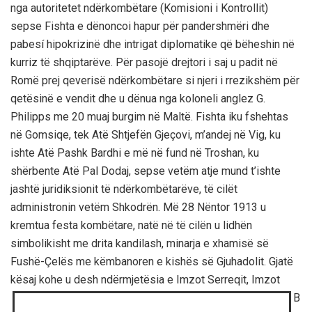
nga autoritetet ndërkombëtare (Komisioni i Kontrollit)
sepse Fishta e dënoncoi hapur për pandershmëri dhe
pabesí hipokrizinë dhe intrigat diplomatike që bëheshin në
kurriz të shqiptarëve. Për pasojë drejtori i saj u padit në
Romë prej qeverisë ndërkombëtare si njeri i rrezikshëm për
qetësinë e vendit dhe u dënua nga koloneli anglez G.
Philipps me 20 muaj burgim në Maltë. Fishta iku fshehtas
në Gomsiqe, tek Atë Shtjefën Gjeçovi, m’andej në Vig, ku
ishte Atë Pashk Bardhi e më në fund në Troshan, ku
shërbente Atë Pal Dodaj, sepse vetëm atje mund t’ishte
jashtë juridiksionit të ndërkombëtarëve, të cilët
administronin vetëm Shkodrën. Më 28 Nëntor 1913 u
kremtua festa kombëtare, natë në të cilën u lidhën
simbolikisht me drita kandilash, minarja e xhamisë së
Fushë-Çelës me këmbanoren e kishës së Gjuhadolit. Gjatë
kësaj kohe u desh ndërmjetësia e Imzot
Serreqit, Imzot
B