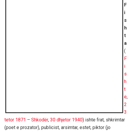
F
i
s
h
t
a
(
F
i
s
h
t
ë
,
2
3
tetor
1871
–
Shkodër
,
30 dhjetor
1940
) ishte frat, shkrimtar
(poet e prozator), publicist, arsimtar, estet, piktor (jo