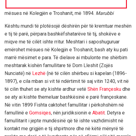
mësues në Kolegjën e Troshanit, më 1894.
Marubbi
Kështu mundi të plotësojë dëshirën për të kremtuar meshën
e tij të parë, përpara bashkëfshatarëve të tij, shokëve e
miqve me të cilët ishte rritur. Meshtari i saposhuguruar
emërohet mësues në Kolegjin e Troshanit, bash aty ku pati
marrë mësimet e para. Të dielave ai mbulonte me shërbim
meshtarak kishën famullitare të Dom Lleshit (Zojës
Nunciatë) në
Lezhë
(në të cilën shërbeu si kapelan (1896-
1897), e cila mban si vit të ndërtimit të saj vitin 1240, vit në
të cilin thuhet se aty kishte ardhur vetë
Shën Françesku
dhe
se aty ai kishte themeluar bashkësinë e parë françeskane.
Në vitin 1899 Fishta caktohet famullitar i përkohshëm në
famullinë e
Gomsiqes
, nën juridiksionin e
Abatit
. Detyra e
famullitarit i jepte mundësinë që të ishte vazhdimisht në
kontakt me grigjën e tij shpirtnore dhe në këtë mënyrë të