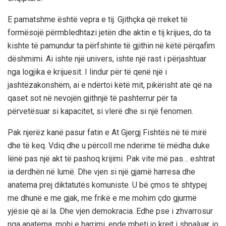
E pamatshme është vepra e tij. Gjithçka që rreket të
formësojë përmbledhtazi jetën dhe aktin e tij krijues, do ta
kishte të pamundur ta përfshinte të gjithin në këtë përqafim
dëshmimi. Ai ishte një univers, ishte një rast i përjashtuar
nga logjika e krijuesit. I lindur për të qenë një i
jashtëzakonshëm, ai e ndërtoi këtë mit, pikërisht atë që na
qaset sot në nevojën gjithnjë të pashterrur për ta
përvetësuar si kapacitet, si vlerë dhe si një fenomen.
Pak njerëz kanë pasur fatin e At Gjergj Fishtës në të mirë
dhe të keq. Vdiq dhe u përcoll me nderime të mëdha duke
lënë pas një akt të pashoq krijimi. Pak vite më pas… eshtrat
ia derdhën në lumë. Dhe vjen si një gjamë harresa dhe
anatema prej diktatutës komuniste. U bë çmos të shtypej
me dhunë e me gjak, me frikë e me mohim çdo gjurmë
yjësie që ai la. Dhe vjen demokracia. Edhe pse i zhvarrosur
nga anatema, mohi e harrimi, ende mbeti jo krejt i shpaluar, jo