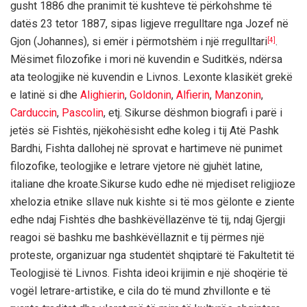
gusht 1886 dhe pranimit të kushteve të përkohshme të
datës 23 tetor 1887, sipas ligjeve rregulltare nga Jozef në
Gjon (Johannes), si emër i përmotshëm i një rregulltari
.
[4]
Mësimet filozofike i mori në kuvendin e Suditkës, ndërsa
ata teologjike në kuvendin e Livnos. Lexonte klasikët grekë
e latinë si dhe
Alighierin
,
Goldonin
,
Alfierin
,
Manzonin
,
Carduccin
,
Pascolin
, etj. Sikurse dëshmon biografi i parë i
jetës së Fishtës, njëkohësisht edhe koleg i tij Atë Pashk
Bardhi, Fishta dallohej në sprovat e hartimeve në punimet
filozofike, teologjike e letrare vjetore në gjuhët latine,
italiane dhe kroate.Sikurse kudo edhe në mjediset religjioze
xhelozia etnike sllave nuk kishte si të mos gëlonte e ziente
edhe ndaj Fishtës dhe bashkëvëllazënve të tij, ndaj Gjergji
reagoi së bashku me bashkëvëllaznit e tij përmes një
proteste, organizuar nga studentët shqiptarë të Fakultetit të
Teologjisë të Livnos. Fishta ideoi krijimin e një shoqërie të
vogël letrare-artistike, e cila do të mund zhvillonte e të