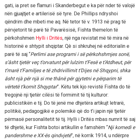
gati, ia pret se flamuri i Skanderbegut e ka për nder të valojë
nën gjuajtjet e artilerisë së tyre. De Phillips ndryshoi
qëndrim dhe mbeti me aq. Në tetor të v. 1913 në prag të
përvjetorit të parë të Pavarësisë, Fishta themelon të
përkohshmen
Hylli i Dritës
, një nga revistat më të mira në
historinë e shtypit shqiptar. Qè si shkruhej në editorialin e
parë të saj “
Perlimi ase programi i së përkohshmjes sonë,
s’âsht tjetër veç t’orvatunt për lulzim t’Fesë e t’Atdheut, për
t’marë t’Familjes e të zhdrivillimit t’Dijes në Shqypni, shka
âsht njà për njà si me thânë për gjytetni e përparim të
vërtetë t’komit Shqyptar
”. Këtu tek kjo revistë Fishta do të
tregojnë nji tjetër cilësi të formimit të tij kulturor:
publicistikën e tij. Do të jenë me dhjetëra artikujt letrarë,
politikë, pedagogjikë e polemikë që do t’i japin një tjetër
përmasë personalitetit të tij. Hylli i Dritës mbas numrit të saj
të dhjetë, kur Fishta botoi artikullin e famshëm “
Nji komedi e
pandershme e XX-ës qindvjetë
”, në korrik 1914, u ndërpre