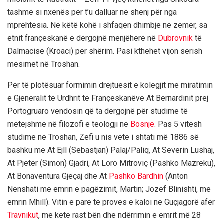
tashmë si nxënës për t’u dalluar në shenj për nga
mprehtësia. Në këtë kohë i shfaqen dhimbje në zemër, sa
etnit françeskanë e dërgojnë menjëherë në
Dubrovnik
të
Dalmacisë (Kroaci) për shërim. Pasi kthehet vijon sërish
mësimet në Troshan.
Për të plotësuar formimin drejtuesit e kolegjit me miratimin
e Gjeneralit të Urdhrit të Françeskanëve At Bernardinit prej
Portogruaro vendosin që ta dërgojnë për studime të
mëtejshme në filozofi e teologji në
Bosnje
. Pas 5 vitesh
studime në Troshan, Zefi u nis vetë i shtati më 1886 së
bashku me At Ejll (Sebastjan) Palaj/Paliq, At Severin Lushaj,
At Pjetër (Simon) Gjadri, At Loro Mitroviç (Pashko Mazreku),
At Bonaventura Gjeçaj dhe At
Pashko Bardhin
(Anton
Nënshati me emrin e pagëzimit, Martin; Jozef Blinishti, me
emrin Mhill). Vitin e parë të provës e kaloi në Guçjagorë afër
Travnikut
, me këtë rast bën dhe ndërrimin e emrit më 28