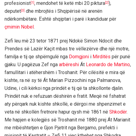
profesionist
, mendohet të ketë mbi 20 piktura
),
[1]
[2]
deputet
dhe mbrojtës i Shqipërisë në arenën
[3]
ndërkombëtare. Është shqiptari i parë i kandiduar për
çmimin Nobel
.
Zefi leu më 23 tetor 1871 prej Ndokë Simon Ndocit dhe
Prendes së Lazër Kaçit mbas tre vëllezërve dhe një motre,
familja e tij qe shpërngulë nga
Domgjoni
i
Mirditës
për punë
gjaku. U pagëzua Zef nga
arbëreshi
Át
Leonardo de Martino
,
famullitari i atëhershëm i Troshanit. Për cilësitë e mira që
kishte, ra në sy të Át Marian Pizzochini nga Palmanova,
Udine, i cili kërkoi nga prindët e tij që ta shkollonte djalin.
Prindët nuk e refuzuan dëshirën e fratit. Meqë në fshatrat
aty përqark nuk kishte shkollë, e dërgoi me shpenzimet e
veta në shkollën fretnore hapur qysh më 1861 në
Shkodër
.
Me hapjen e kolegjës së Troshanit më 1880 prej Át Marianit
me mbështetjen e Gjon Pjetrit nga Bergamo, prefekti i
misionit të Kastratit – Zefi 11 vjeç kthehet nga Shkodra