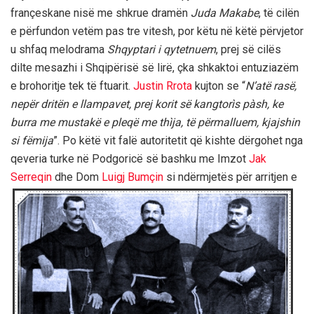
françeskane nisë me shkrue dramën
Juda Makabe
, të cilën
e përfundon vetëm pas tre vitesh, por këtu në këtë përvjetor
u shfaq melodrama
Shqyptari i qytetnuem
, prej së cilës
dilte mesazhi i Shqipërisë së lirë, çka shkaktoi entuziazëm
e brohoritje tek të ftuarit.
Justin Rrota
kujton se “
N’atë rasë,
nepër dritën e llampavet, prej korit së kangtorìs pàsh, ke
burra me mustakë e pleqë me thìja, të përmalluem, kjajshin
si fëmija
”. Po këtë vit falë autoritetit që kishte dërgohet nga
qeveria turke në Podgoricë së bashku me Imzot
Jak
Serreqin
dhe Dom
Luigj Bumçin
si ndërmjetës
për arritjen e