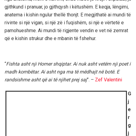
gjithkund i pranuar, jo gjithqysh i këtushëm. E keqja, lëngimi,
anatema i kishin ngulur thellë thonjt. E megjithatë ai mundi të
rivinte si një vigan, si një zë i fuqishëm, si një e vërtetë e
pamohueshme. Ai mundi të rigjente vendin e vet në zemrat
që e kishin strukur dhe e mbanin të fshehur.
“
Fishta asht nji Homer shqiptar. Ai nuk asht vetëm nji poet i
madh kombëtar. Ai asht nga ma të mëdhajt në botë. E
randsishme asht që ai të njihet prej saj
”. –
Zef Valentini
G
j
e
r
g
j