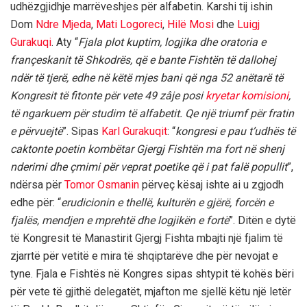
udhëzgjidhje marrëveshjes për alfabetin. Karshi tij ishin
Dom
Ndre Mjeda
,
Mati Logoreci
,
Hilë Mosi
dhe
Luigj
Gurakuqi
. Aty “
Fjala plot kuptim, logjika dhe oratoria e
françeskanit të Shkodrës, që e bante Fishtën të dallohej
ndër të tjerë, edhe në këtë mjes bani që nga 52 anëtarë të
Kongresit të fitonte për vete 49 zâje posi
kryetar komisioni
,
të ngarkuem për studim të alfabetit. Qe një triumf për fratin
e përvuejtë
”. Sipas
Karl Gurakuqit
: “
kongresi e pau t’udhës të
caktonte poetin kombëtar Gjergj Fishtën ma fort në shenj
nderimi dhe çmimi për veprat poetike që i pat falë popullit
”,
ndërsa për
Tomor Osmanin
përveç kësaj ishte ai u zgjodh
edhe për: “
erudicionin e thellë, kulturën e gjërë, forcën e
fjalës, mendjen e mprehtë dhe logjikën e fortë
”. Ditën e dytë
të Kongresit të Manastirit Gjergj Fishta mbajti një fjalim të
zjarrtë për vetitë e mira të shqiptarëve dhe për nevojat e
tyne. Fjala e Fishtës në Kongres sipas shtypit të kohës bëri
për vete të gjithë delegatët, mjafton me sjellë këtu një letër