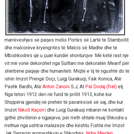
marrëveshjes së paqes midis Portës së Lartë të Stambollit
dhe malcorëve kryengritës të Malcís së Madhe dhe të
Mbishkodrës që u çuan kundër xhonturqve. Më këtë rast një
vit më vonë dekorohet nga Sulltani me dekoratën Mearif për
shërbime paqeje dhe humaniteti. Miqtë e tij të ngushtë do të
ishin Imzot Prengë Doçi, Luigj Gurakuqi, Faik Konica, Atë
Pashk Bardhi, Atë
Anton Zanoni
S.J, At
Pal Dodaj (frat)
etj.
Nga tetori 1912 deri në fund të prillit 1913, kohë kur
Shqipëria gjendej në prehën të pavarësisë së saj, dhe kur
Imzot
Nikoll Kaçorri
dhe Luigj Gurakuqi mbanin në kontakt
gjithë zhvillimin e ngjarjeve, për rreth shtatë muaj Shkodra u
rrethue nga ushtria malazeze dhe kështu Fishta me Imzot
Jak Serreqin arqipeshkvin e Shkodrës,
Ndre Mjedën
,