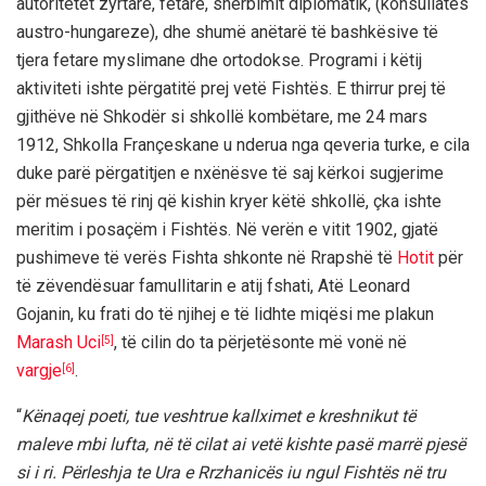
autoritetet zyrtare, fetare, shërbimit diplomatik, (konsullatës
austro-hungareze), dhe shumë anëtarë të bashkësive të
tjera fetare myslimane dhe ortodokse. Programi i këtij
aktiviteti ishte përgatitë prej vetë Fishtës. E thirrur prej të
gjithëve në Shkodër si shkollë kombëtare, me 24 mars
1912, Shkolla Françeskane u nderua nga qeveria turke, e cila
duke parë përgatitjen e nxënësve të saj kërkoi sugjerime
për mësues të rinj që kishin kryer këtë shkollë, çka ishte
meritim i posaçëm i Fishtës. Në verën e vitit 1902, gjatë
pushimeve të verës Fishta shkonte në Rrapshë të
Hotit
për
të zëvendësuar famullitarin e atij fshati, Atë Leonard
Gojanin, ku frati do të njihej e të lidhte miqësi me plakun
Marash Uci
, të cilin do ta përjetësonte më vonë në
[5]
vargje
.
[6]
“
Kënaqej poeti, tue veshtrue kallximet e kreshnikut të
maleve mbi lufta, në të cilat ai vetë kishte pasë marrë pjesë
si i ri. Përleshja te Ura e Rrzhanicës iu ngul Fishtës në tru