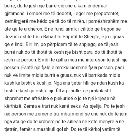
burrë, do të jesh një burrë siç unë e kam ëndërruar
gjithmonë: i ëmbël me të dobëtit, i egër me prepotentët,
zemërgjerë me këdo që të do të mirën, i pamëshirshëm me
atë që të urdhëron. E në fund, armik i cilitdo që tregon se
Jezusi është biri i Babait të Shpirtit të Shenjtë, e jo i gruas
që e lindi. Biri im, po përpiqem të të shpjegoj se të jesh
burrë nuk do të thotë të kesh një bisht para, do të thotë të
jesh një person. E mbi të gjitha mua më intereson të jesh një
person. Është një fjalë e mrekullueshme fjala person, pasi
nuk vë limite midis burrit e gruas, nuk vë barrikada midis
kush ka bisht e kush jo. Nga ana tjetër filli që ndan kush ka
bisht e kush jo është një fill aq i hollë, që praktikisht
shprehet me aftësinë e pjekurisë o jo të një krijese në
kërthizë. Zemra e truri nuk kanë seks. As sjellja. Po të jesh
një person me zemër e tru, mbaj mend se unë nuk do të jem
nga ata që do të urdhërojnë të sillesh në këtë mënyrë a në
tjetrën, femër a mashkull qofsh. Do të të kërkoj vetëm të