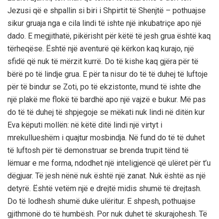
Jezusi që e shpallin si biri i Shpirtit të Shenjtë – pothuajse
sikur gruaja nga e cila lindi të ishte një inkubatriçe apo një
dado. E megjithatë, pikërisht për këtë të jesh grua është kaq
tërheqëse. Është një aventurë që kërkon kaq kurajo, një
sfidë që nuk të mërzit kurrë. Do të kishe kaq gjëra për të
bërë po të lindje grua. E për ta nisur do të të duhej të luftoje
për të bindur se Zoti, po të ekzistonte, mund të ishte dhe
një plakë me flokë të bardhë apo një vajzë e bukur. Më pas
do të të duhej të shpjegoje se mëkati nuk lindi në ditën kur
Eva këputi mollën: në këtë ditë lindi një virtyt i
mrekullueshëm i quajtur mosbindja. Në fund do të të duhet
të luftosh për të demonstruar se brenda trupit tënd të
lëmuar e me forma, ndodhet një inteligjencë që ulëret për t’u
dëgjuar. Të jesh nënë nuk është një zanat. Nuk është as një
detyrë. Është vetëm një e drejtë midis shumë të drejtash.
Do të lodhesh shumë duke ulëritur. E shpesh, pothuajse
gjithmonë do të humbësh. Por nuk duhet të skurajohesh. Të