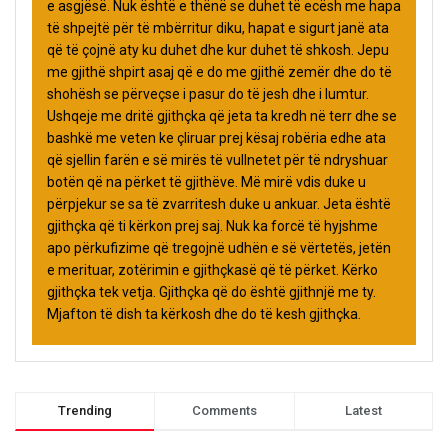
e asgjësë. Nuk është e thënë se duhet të ecësh me hapa
të shpejtë për të mbërritur diku, hapat e sigurt janë ata
që të çojnë aty ku duhet dhe kur duhet të shkosh. Jepu
me gjithë shpirt asaj që e do me gjithë zemër dhe do të
shohësh se përveçse i pasur do të jesh dhe i lumtur.
Ushqeje me dritë gjithçka që jeta ta kredh në terr dhe se
bashkë me veten ke çliruar prej kësaj robëria edhe ata
që sjellin farën e së mirës të vullnetet për të ndryshuar
botën që na përket të gjithëve. Më mirë vdis duke u
përpjekur se sa të zvarritesh duke u ankuar. Jeta është
gjithçka që ti kërkon prej saj. Nuk ka forcë të hyjshme
apo përkufizime që tregojnë udhën e së vërtetës, jetën
e merituar, zotërimin e gjithçkasë që të përket. Kërko
gjithçka tek vetja. Gjithçka që do është gjithnjë me ty.
Mjafton të dish ta kërkosh dhe do të kesh gjithçka.
Trending
Comments
Latest