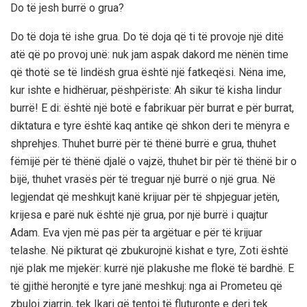
Do të jesh burrë o grua?
Do të doja të ishe grua. Do të doja që ti të provoje një ditë
atë që po provoj unë: nuk jam aspak dakord me nënën time
që thotë se të lindësh grua është një fatkeqësi. Nëna ime,
kur ishte e hidhëruar, pëshpëriste: Ah sikur të kisha lindur
burrë! E di: është një botë e fabrikuar për burrat e për burrat,
diktatura e tyre është kaq antike që shkon deri te mënyra e
shprehjes. Thuhet burrë për të thënë burrë e grua, thuhet
fëmijë për të thënë djalë o vajzë, thuhet bir për të thënë bir o
bijë, thuhet vrasës për të treguar një burrë o një grua. Në
legjendat që meshkujt kanë krijuar për të shpjeguar jetën,
krijesa e parë nuk është një grua, por një burrë i quajtur
Adam. Eva vjen më pas për ta argëtuar e për të krijuar
telashe. Në pikturat që zbukurojnë kishat e tyre, Zoti është
një plak me mjekër: kurrë një plakushe me flokë të bardhë. E
të gjithë heronjtë e tyre janë meshkuj: nga ai Prometeu që
zbuloi zjarrin, tek Ikari që tentoi të fluturonte e deri tek