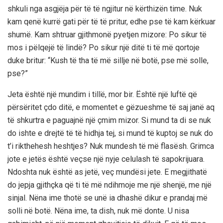
shkuli nga asgjëja për të të ngjitur në kërthizën time. Nuk
kam qenë kurrë gati për të të pritur, edhe pse të kam kërkuar
shumë. Kam shtruar gjithmonë pyetjen mizore: Po sikur të
mos i pëlqejë të lindë? Po sikur një ditë ti të më qortoje
duke britur: “Kush të tha të më sillje në botë, pse më solle,
pse?”
Jeta është një mundim i tillë, mor bir. Është një luftë që
përsëritet çdo ditë, e momentet e gëzueshme të saj janë aq
të shkurtra e paguajnë një çmim mizor. Si mund ta di se nuk
do ishte e drejtë të të hidhja tej, si mund të kuptoj se nuk do
t’i rikthehesh heshtjes? Nuk mundesh të më flasësh. Grimca
jote e jetës është veçse një nyje celulash të sapokrijuara.
Ndoshta nuk është as jetë, veç mundësi jete. E megjithatë
do jepja gjithçka që ti të më ndihmoje me një shenjë, me një
sinjal. Nëna ime thotë se unë ia dhashë dikur e prandaj më
solli në botë. Nëna ime, ta dish, nuk më donte. U nisa