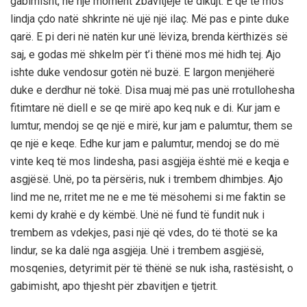
gabimisht, në një moment zbavitjeje të dikujt. E që të mos
lindja çdo natë shkrinte në ujë një ilaç. Më pas e pinte duke
qarë. E pi deri në natën kur unë lëviza, brenda kërthizës së
saj, e godas më shkelm për t’i thënë mos më hidh tej. Ajo
ishte duke vendosur gotën në buzë. E largon menjëherë
duke e derdhur në tokë. Disa muaj më pas unë rrotullohesha
fitimtare në diell e se qe mirë apo keq nuk e di. Kur jam e
lumtur, mendoj se qe një e mirë, kur jam e palumtur, them se
qe një e keqe. Edhe kur jam e palumtur, mendoj se do më
vinte keq të mos lindesha, pasi asgjëja është më e keqja e
asgjësë. Unë, po ta përsëris, nuk i trembem dhimbjes. Ajo
lind me ne, rritet me ne e me të mësohemi si me faktin se
kemi dy krahë e dy këmbë. Unë në fund të fundit nuk i
trembem as vdekjes, pasi një që vdes, do të thotë se ka
lindur, se ka dalë nga asgjëja. Unë i trembem asgjësë,
mosqenies, detyrimit për të thënë se nuk isha, rastësisht, o
gabimisht, apo thjesht për zbavitjen e tjetrit.