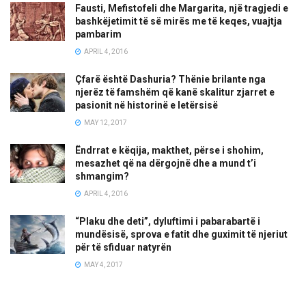
Fausti, Mefistofeli dhe Margarita, një tragjedi e
bashkëjetimit të së mirës me të keqes, vuajtja
pambarim
APRIL 4, 2016
Çfarë është Dashuria? Thënie brilante nga
njerëz të famshëm që kanë skalitur zjarret e
pasionit në historinë e letërsisë
MAY 12, 2017
Ëndrrat e këqija, makthet, përse i shohim,
mesazhet që na dërgojnë dhe a mund t’i
shmangim?
APRIL 4, 2016
“Plaku dhe deti”, dyluftimi i pabarabartë i
mundësisë, sprova e fatit dhe guximit të njeriut
për të sfiduar natyrën
MAY 4, 2017