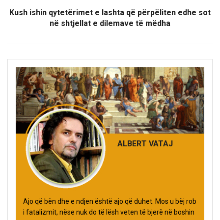
Kush ishin qytetërimet e lashta që përpëliten edhe sot
në shtjellat e dilemave të mëdha
ALBERT VATAJ
Ajo që bën dhe e ndjen është ajo që duhet. Mos u bëj rob
i fatalizmit, nëse nuk do të lësh veten të bjerë në boshin