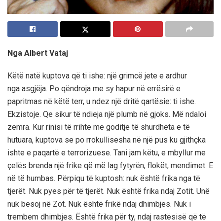
Nga Albert Vataj
Këtë natë kuptova që ti ishe: një grimcë jete e ardhur
nga asgjëja. Po qëndroja me sy hapur në errësirë e
papritmas në këtë terr, u ndez një dritë qartësie: ti ishe.
Ekzistoje. Qe sikur të ndieja një plumb në gjoks. Më ndaloi
zemra. Kur rinisi të rrihte me goditje të shurdhëta e të
hutuara, kuptova se po rrokullisesha në një pus ku gjithçka
ishte e paqartë e terrorizuese. Tani jam këtu, e mbyllur me
çelës brenda një frike që më lag fytyrën, flokët, mendimet. E
në të humbas. Përpiqu të kuptosh: nuk është frika nga të
tjerët. Nuk pyes për të tjerët. Nuk është frika ndaj Zotit. Unë
nuk besoj në Zot. Nuk është frikë ndaj dhimbjes. Nuk i
trembem dhimbjes. Është frika për ty, ndaj rastësisë që të