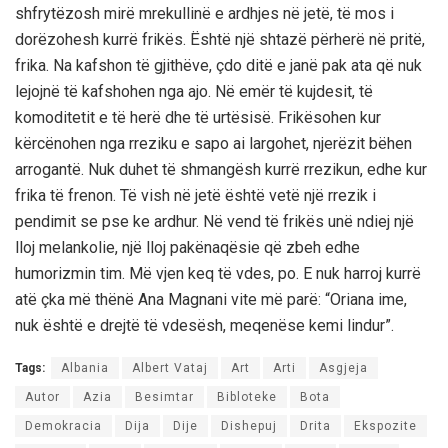
shfrytëzosh mirë mrekullinë e ardhjes në jetë, të mos i
dorëzohesh kurrë frikës. Është një shtazë përherë në pritë,
frika. Na kafshon të gjithëve, çdo ditë e janë pak ata që nuk
lejojnë të kafshohen nga ajo. Në emër të kujdesit, të
komoditetit e të herë dhe të urtësisë. Frikësohen kur
kërcënohen nga rreziku e sapo ai largohet, njerëzit bëhen
arrogantë. Nuk duhet të shmangësh kurrë rrezikun, edhe kur
frika të frenon. Të vish në jetë është vetë një rrezik i
pendimit se pse ke ardhur. Në vend të frikës unë ndiej një
lloj melankolie, një lloj pakënaqësie që zbeh edhe
humorizmin tim. Më vjen keq të vdes, po. E nuk harroj kurrë
atë çka më thënë Ana Magnani vite më parë: “Oriana ime,
nuk është e drejtë të vdesësh, meqenëse kemi lindur”.
Tags:
Albania
Albert Vataj
Art
Arti
Asgjeja
Autor
Azia
Besimtar
Bibloteke
Bota
Demokracia
Dija
Dije
Dishepuj
Drita
Ekspozite