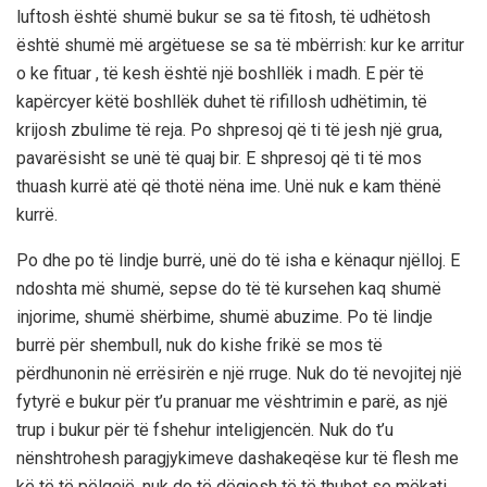
luftosh është shumë bukur se sa të fitosh, të udhëtosh
është shumë më argëtuese se sa të mbërrish: kur ke arritur
o ke fituar , të kesh është një boshllëk i madh. E për të
kapërcyer këtë boshllëk duhet të rifillosh udhëtimin, të
krijosh zbulime të reja. Po shpresoj që ti të jesh një grua,
pavarësisht se unë të quaj bir. E shpresoj që ti të mos
thuash kurrë atë që thotë nëna ime. Unë nuk e kam thënë
kurrë.
Po dhe po të lindje burrë, unë do të isha e kënaqur njëlloj. E
ndoshta më shumë, sepse do të të kursehen kaq shumë
injorime, shumë shërbime, shumë abuzime. Po të lindje
burrë për shembull, nuk do kishe frikë se mos të
përdhunonin në errësirën e një rruge. Nuk do të nevojitej një
fytyrë e bukur për t’u pranuar me vështrimin e parë, as një
trup i bukur për të fshehur inteligjencën. Nuk do t’u
nënshtrohesh paragjykimeve dashakeqëse kur të flesh me
kë të të pëlqejë, nuk do të dëgjosh të të thuhet se mëkati