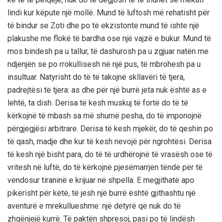
lindi kur këpute një mollë. Mund të luftosh më rehatisht për
të bindur se Zoti dhe po të ekzistonte mund të ishte një
plakushe me flokë të bardha ose një vajzë e bukur. Mund të
mos bindesh pa u tallur, të dashurosh pa u zgjuar natën me
ndjenjën se po rrokullisesh në një pus, të mbrohesh pa u
insultuar. Natyrisht do të të takojnë skllavëri të tjera,
padrejtësi të tjera: as dhe për një burrë jeta nuk është as e
lehtë, ta dish. Derisa të kesh muskuj të fortë do të të
kërkojnë të mbash sa më shumë pesha, do të imponojnë
përgjegjësi arbitrare. Derisa të kesh mjekër, do të qeshin po
të qash, madje dhe kur të kesh nevojë për ngrohtësi. Derisa
të kesh një bisht para, do të të urdhërojnë të vrasësh ose të
vritesh në luftë, do të kërkojnë pjesëmarrjen tënde për të
vendosur tiraninë e krijuar në shpella. E megjithatë apo
pikërisht për këtë, të jesh një burrë është gjithashtu një
aventurë e mrekullueshme: një detyrë që nuk do të
zhgënjejë kurrë. Të paktën shpresoj, pasi po të lindësh