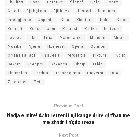
Ekuilibri
Esse
Estetike
filozof
Fjala
Forum
Galeri
Gjithçkaja
Gjithsesi
Histori
Iluminim
Inteligjence
Japonia
Kina
Kishtare
Koha
Kolot
Koment
Konspiracion
Krijuesi
Kritike
Kujtese
Lexues
Libri
Liria
Matematika
Mendimi
Miresi
Muzike
Njeriu
Nxenesit
Opera
Opinion
Oriana Fallaci
Pasuesit
Pergatitja
Pikture
Publik
Sekret
Shenjtor
Shkenca
Shqip
Tablo
Themelim
Tradita
Trashegimia
Universi
USA
Zgjerohet
Zoti
Previous Post
Nadja e mirë! Asht refreni i nji kange drite qi t’ban me
me shndrit n’çdo rreze
Next Post