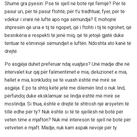
Shumë gra pyesin: Pse të sjell në botë një fëmijë? Për të
pasur uri, për të pasur ftohtë, për t’u tradhtuar, fyer, për të
vdekur i vrarë në luftë apo nga sëmundja? E mohojnë
shpresën që uria e tij të ngopet, që i ftohti i tij të ngrohet, që
besnikëria e respekti të jenë miq, që të jetojë gjatë duke
tentuar të eliminojë sëmundjet e luftën. Ndoshta ato kanë të
drejtë.
Po asgjëja duhet preferuar ndaj vuajtjes? Unë madje dhe në
intervalet kur qaj për falimentimet e mia, deluzionet e mia,
hallet e mia, konkludoj se të vuash është më mirë se
asgjëja. E po ta shtoj këtë jetë me dilemën lind o nuk lind,
përfundoj duke eksklamuar se lindja është më mirë se
moslindja. Si thua, është e drejtë të shtrosh një arsyetim të
tillë edhe për ty? Nuk është si të të sjellësh në botë për
veten time e mjafton? Nuk më intereson të sjell në botë për
vetveten e mjaft. Madje, nuk kam aspak nevojë për ty.