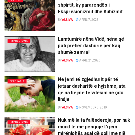
PIKTURË
shpirtit, ky pararendës i
Ekspresionizmit dhe Kubizmit
BY
ALSIVA
APRIL 7, 2025
Lamtumirë nëna Vidë, nëna që
IMPRESIONE
pati prehër dashurie për kaq
shumë zemra!
BY
ALSIVA
APRIL 21, 2020
Ne jemi të zgjedhurit për të
PERSIATJE
jetuar dashuritë e hyjshme, ata
që na bëjmë të vdesim në çdo
lindje
BY
ALSIVA
NOVEMBER 3, 2019
Nuk më la ta falënderoja, por nuk
IMPRESIONE
mund të më pengojë t’i jem
mirënjohës asaj që solli me një