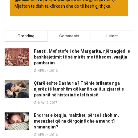
Mjafton të dish ta kërkosh dhe do të kesh gjithçka.
Trending
Comments
Latest
Fausti, Mefistofeli dhe Margarita, një tragjedi e
bashkëjetimit të së mirës me të keqes, vuajtja
pambarim
APRIL 4, 2016
Çfarë është Dashuria? Thënie brilante nga
njerëz të famshëm që kanë skalitur zjarret e
pasionit në historinë e letërsisë
MAY 12, 2017
Ëndrrat e këqija, makthet, përse i shohim,
mesazhet që na dërgojnë dhe a mund t’i
shmangim?
APRIL 4, 2016