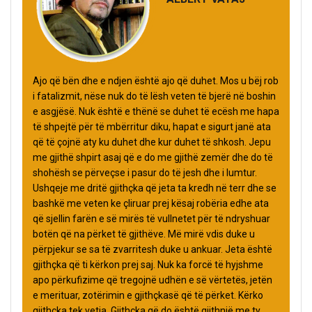
Ajo që bën dhe e ndjen është ajo që duhet. Mos u bëj rob
i fatalizmit, nëse nuk do të lësh veten të bjerë në boshin
e asgjësë. Nuk është e thënë se duhet të ecësh me hapa
të shpejtë për të mbërritur diku, hapat e sigurt janë ata
që të çojnë aty ku duhet dhe kur duhet të shkosh. Jepu
me gjithë shpirt asaj që e do me gjithë zemër dhe do të
shohësh se përveçse i pasur do të jesh dhe i lumtur.
Ushqeje me dritë gjithçka që jeta ta kredh në terr dhe se
bashkë me veten ke çliruar prej kësaj robëria edhe ata
që sjellin farën e së mirës të vullnetet për të ndryshuar
botën që na përket të gjithëve. Më mirë vdis duke u
përpjekur se sa të zvarritesh duke u ankuar. Jeta është
gjithçka që ti kërkon prej saj. Nuk ka forcë të hyjshme
apo përkufizime që tregojnë udhën e së vërtetës, jetën
e merituar, zotërimin e gjithçkasë që të përket. Kërko
gjithçka tek vetja. Gjithçka që do është gjithnjë me ty.