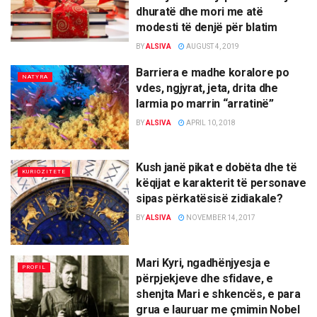
dhuratë dhe mori me atë
modesti të denjë për blatim
BY
ALSIVA
AUGUST 4, 2019
Barriera e madhe koralore po
NATYRA
vdes, ngjyrat, jeta, drita dhe
larmia po marrin “arratinë”
BY
ALSIVA
APRIL 10, 2018
Kush janë pikat e dobëta dhe të
KURIOZITETE
këqijat e karakterit të personave
sipas përkatësisë zidiakale?
BY
ALSIVA
NOVEMBER 14, 2017
Mari Kyri, ngadhënjyesja e
PROFIL
përpjekjeve dhe sfidave, e
shenjta Mari e shkencës, e para
grua e lauruar me çmimin Nobel