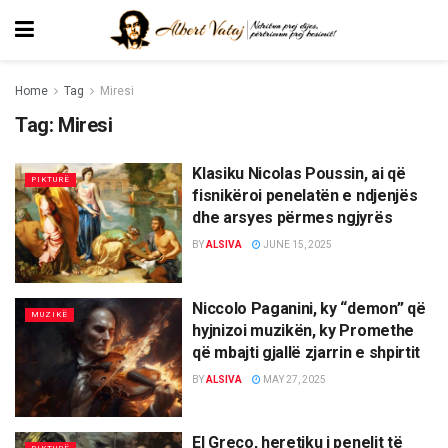
Home
Tag
Miresi
Tag:
Miresi
Klasiku Nicolas Poussin, ai që
PIKTURË
fisnikëroi penelatën e ndjenjës
dhe arsyes përmes ngjyrës
BY
ALSIVA
JUNE 15, 2025
Niccolo Paganini, ky “demon” që
MUZIKË
hyjnizoi muzikën, ky Promethe
që mbajti gjallë zjarrin e shpirtit
BY
ALSIVA
MAY 27, 2025
El Greco, heretiku i penelit të