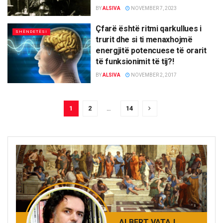
BY
ALSIVA
NOVEMBER 7, 2023
Çfarë është ritmi qarkullues i
SHËNDETËSI
trurit dhe si ti menaxhojmë
energjitë potencuese të orarit
të funksionimit të tij?!
BY
ALSIVA
NOVEMBER 2, 2017
1
2
…
14
ALBERT VATAJ