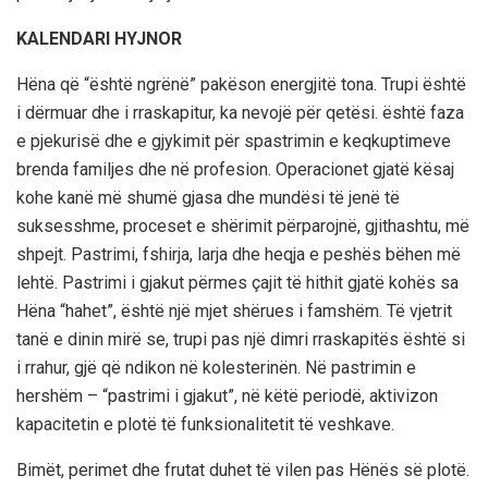
KALENDARI HYJNOR
Hëna që “është ngrënë” pakëson energjitë tona. Trupi është
i dërmuar dhe i rraskapitur, ka nevojë për qetësi. është faza
e pjekurisë dhe e gjykimit për spastrimin e keqkuptimeve
brenda familjes dhe në profesion. Operacionet gjatë kësaj
kohe kanë më shumë gjasa dhe mundësi të jenë të
suksesshme, proceset e shërimit përparojnë, gjithashtu, më
shpejt. Pastrimi, fshirja, larja dhe heqja e peshës bëhen më
lehtë. Pastrimi i gjakut përmes çajit të hithit gjatë kohës sa
Hëna “hahet”, është një mjet shërues i famshëm. Të vjetrit
tanë e dinin mirë se, trupi pas një dimri rraskapitës është si
i rrahur, gjë që ndikon në kolesterinën. Në pastrimin e
hershëm – “pastrimi i gjakut”, në këtë periodë, aktivizon
kapacitetin e plotë të funksionalitetit të veshkave.
Bimët, perimet dhe frutat duhet të vilen pas Hënës së plotë.