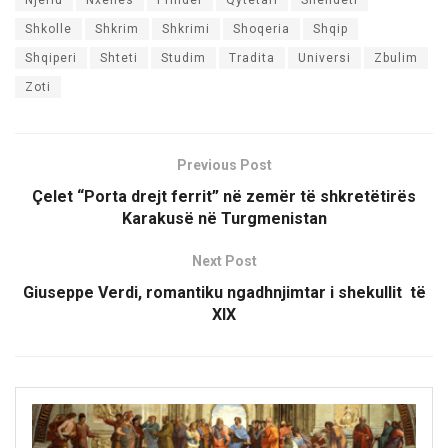
Shkolle
Shkrim
Shkrimi
Shoqeria
Shqip
Shqiperi
Shteti
Studim
Tradita
Universi
Zbulim
Zoti
Previous Post
Çelet “Porta drejt ferrit” në zemër të shkretëtirës
Karakusë në Turgmenistan
Next Post
Giuseppe Verdi, romantiku ngadhnjimtar i shekullit të
XIX