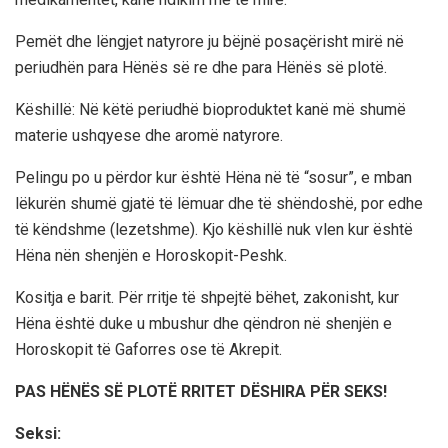
Pemët dhe lëngjet natyrore ju bëjnë posaçërisht mirë në
periudhën para Hënës së re dhe para Hënës së plotë.
Këshillë: Në këtë periudhë bioproduktet kanë më shumë
materie ushqyese dhe aromë natyrore.
Pelingu po u përdor kur është Hëna në të “sosur”, e mban
lëkurën shumë gjatë të lëmuar dhe të shëndoshë, por edhe
të këndshme (lezetshme). Kjo këshillë nuk vlen kur është
Hëna nën shenjën e Horoskopit-Peshk.
Kositja e barit. Për rritje të shpejtë bëhet, zakonisht, kur
Hëna është duke u mbushur dhe qëndron në shenjën e
Horoskopit të Gaforres ose të Akrepit.
PAS HËNËS SË PLOTË RRITET DËSHIRA PËR SEKS!
Seksi: