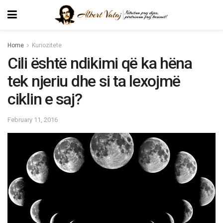
Home
Kuriozitete
Cili është ndikimi që ka hëna
tek njeriu dhe si ta lexojmë
ciklin e saj?
February 11, 2016