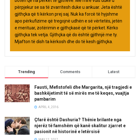
botën që na përket të gjithëve. Më mirë vdis duke u
përpjekur se sa të zvarritesh duke u ankuar. Jeta është
gjithçka që ti kërkon prej saj. Nuk ka forcë të hyjshme
apo përkufizime që tregojnë udhën e së vërtetës, jetën
e merituar, zotërimin e gjithçkasë që të përket. Kërko
gjithçka tek vetja. Gjithçka që do është gjithnjë me ty.
Mjafton të dish ta kërkosh dhe do të kesh gjithçka.
Trending
Comments
Latest
Fausti, Mefistofeli dhe Margarita, një tragjedi e
bashkëjetimit të së mirës me të keqes, vuajtja
pambarim
APRIL 4, 2016
Çfarë është Dashuria? Thënie brilante nga
njerëz të famshëm që kanë skalitur zjarret e
pasionit në historinë e letërsisë
MAY 12, 2017