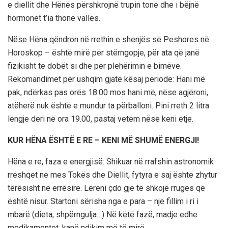
e diellit dhe Hënës përshkrojnë trupin tonë dhe i bëjnë
hormonet t’ia thonë valles.
Nëse Hëna qëndron në rrethin e shenjës së Peshores në
Horoskop – është mirë për stërngopje, për ata që janë
fizikisht të dobët si dhe për plehërimin e bimëve.
Rekomandimet për ushqim gjatë kësaj periode: Hani më
pak, ndërkas pas orës 18:00 mos hani më, nëse agjëroni,
atëherë nuk është e mundur ta përballoni. Pini rreth 2 litra
lëngje deri në ora 19.00, pastaj vetëm nëse keni etje.
KUR HËNA ËSHTË E RE – KENI MË SHUMË ENERGJI!
Hëna e re, faza e energjisë: Shikuar në rrafshin astronomik
rrëshqet në mes Tokës dhe Diellit, fytyra e saj është zhytur
tërësisht në errësirë. Lëreni çdo gjë të shkojë rrugës që
është nisur. Startoni sërisha nga e para – një fillim i ri i
mbarë (dieta, shpërngulja…) Në këtë fazë, madje edhe
medikamentet, kanë ndikim më të mirë.