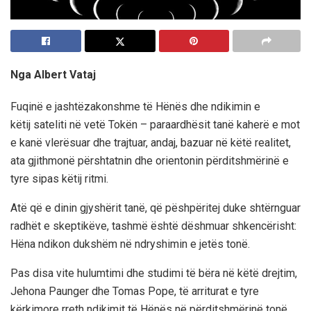
Nga Albert Vataj
Fuqinë e jashtëzakonshme të Hënës dhe ndikimin e
këtij sateliti në vetë Tokën – paraardhësit tanë kaherë e mot
e kanë vlerësuar dhe trajtuar, andaj, bazuar në këtë realitet,
ata gjithmonë përshtatnin dhe orientonin përditshmërinë e
tyre sipas këtij ritmi.
Atë që e dinin gjyshërit tanë, që pëshpëritej duke shtërnguar
radhët e skeptikëve, tashmë është dëshmuar shkencërisht:
Hëna ndikon dukshëm në ndryshimin e jetës tonë.
Pas disa vite hulumtimi dhe studimi të bëra në këtë drejtim,
Jehona Paunger dhe Tomas Pope, të arriturat e tyre
kërkimore rreth ndikimit të Hënës në përditshmërinë tonë,