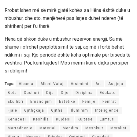
Rrobat lahen më së mirë gjatë kohës sa Hëna është duke u
mbushur, dhe ato, menjëherë pas larjes duhet nderen (të
shtrihen) për t’u tharë.
Hëna që shkon duke u mbushur rezervon energji. Sa më
shumë i ofrohet përplotësimit të saj, aq më i fortë bëhet
ndikimi i saj. Kjo periodë është koha optimale për biseda të
vështira. Por, keni kujdes! Mos merrni kurrë diçka përsipër
si obligim!
Tags:
Albania
Albert Vataj
Arsimimi
Art
Asgjeja
Bota
Dashuri
Dija
Dije
Disiplina
Edukate
Ekuilibri
Emancipim
Estetike
Femije
Femrat
Fjale
Gjithçkaja
Gjithsi
Iluminim
Inteligjence
Kenaqesi
Keshilla
Kujdesi
Kujtese
Lumturi
Marredhenie
Material
Mendim
Meshkujt
Moralist
Njeriu
Nxenes
Prinder
Qytetari
Shendeti