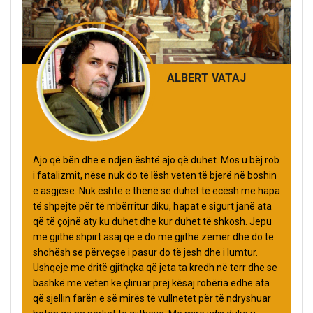
ALBERT VATAJ
Ajo që bën dhe e ndjen është ajo që duhet. Mos u bëj rob
i fatalizmit, nëse nuk do të lësh veten të bjerë në boshin
e asgjësë. Nuk është e thënë se duhet të ecësh me hapa
të shpejtë për të mbërritur diku, hapat e sigurt janë ata
që të çojnë aty ku duhet dhe kur duhet të shkosh. Jepu
me gjithë shpirt asaj që e do me gjithë zemër dhe do të
shohësh se përveçse i pasur do të jesh dhe i lumtur.
Ushqeje me dritë gjithçka që jeta ta kredh në terr dhe se
bashkë me veten ke çliruar prej kësaj robëria edhe ata
që sjellin farën e së mirës të vullnetet për të ndryshuar