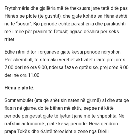
Frytshmëria dhe gjallëria më të theksuara janë tetë ditë pas
Hënës së plotë (të gushtit), dhe gjatë kohës sa Hëna është
në të “sosur”. Kjo periodë është parashenja dhe parakushti
më i mirë për pranim të fetusit, ngase dëshira për seks
rritet.
Edhe ritmi ditor i organeve gjatë kësaj periode ndryshon.
Për shembull, te stomaku vërehet aktivitet i lartë prej orës
7.00 deri në ora 9.00, ndërsa faza e qetësisë, prej orës 9.00
deri në ora 11.00.
Hëna e plotë:
Somnambulët (ata që shëtisin natën në gjumë) si dhe ata që
flasin në gjumë, do të bëhen më aktiv, sepse në këtë
periodë pengesat gjatë të fjeturit janë më të shpeshta. Në
rrafshin astronomik, gjatë kësaj periode. Hëna qëndron
prapa Tokës dhe është tërësisht e zënë nga Dielli.