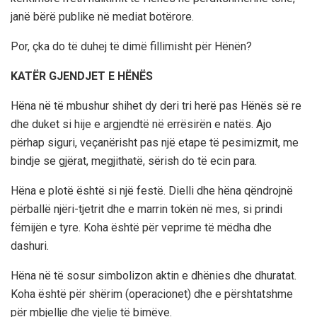
janë bërë publike në mediat botërore.
Por, çka do të duhej të dimë fillimisht për Hënën?
KATËR GJENDJET E HËNËS
Hëna në të mbushur shihet dy deri tri herë pas Hënës së re
dhe duket si hije e argjendtë në errësirën e natës. Ajo
përhap siguri, veçanërisht pas një etape të pesimizmit, me
bindje se gjërat, megjithatë, sërish do të ecin para.
Hëna e plotë është si një festë. Dielli dhe hëna qëndrojnë
përballë njëri-tjetrit dhe e marrin tokën në mes, si prindi
fëmijën e tyre. Koha është për veprime të mëdha dhe
dashuri.
Hëna në të sosur simbolizon aktin e dhënies dhe dhuratat.
Koha është për shërim (operacionet) dhe e përshtatshme
për mbjellje dhe vjelje të bimëve.