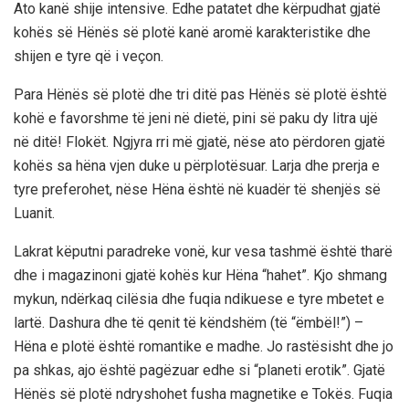
Ato kanë shije intensive. Edhe patatet dhe kërpudhat gjatë
kohës së Hënës së plotë kanë aromë karakteristike dhe
shijen e tyre që i veçon.
Para Hënës së plotë dhe tri ditë pas Hënës së plotë është
kohë e favorshme të jeni në dietë, pini së paku dy litra ujë
në ditë! Flokët. Ngjyra rri më gjatë, nëse ato përdoren gjatë
kohës sa hëna vjen duke u përplotësuar. Larja dhe prerja e
tyre preferohet, nëse Hëna është në kuadër të shenjës së
Luanit.
Lakrat këputni paradreke vonë, kur vesa tashmë është tharë
dhe i magazinoni gjatë kohës kur Hëna “hahet”. Kjo shmang
mykun, ndërkaq cilësia dhe fuqia ndikuese e tyre mbetet e
lartë. Dashura dhe të qenit të këndshëm (të “ëmbël!”) –
Hëna e plotë është romantike e madhe. Jo rastësisht dhe jo
pa shkas, ajo është pagëzuar edhe si “planeti erotik”. Gjatë
Hënës së plotë ndryshohet fusha magnetike e Tokës. Fuqia