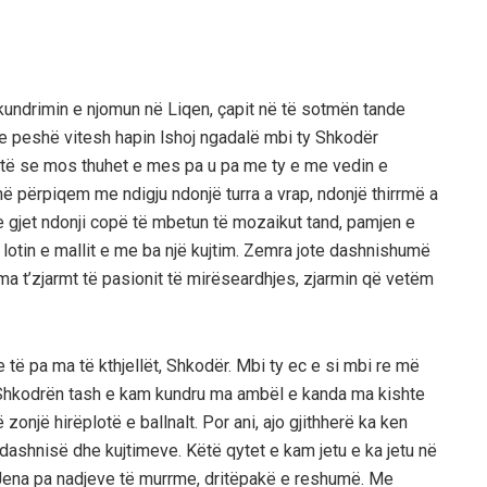
kundrimin e njomun në Liqen, çapit në të sotmën tande
 e peshë vitesh hapin lshoj ngadalë mbi ty Shkodër
ashtë se mos thuhet e mes pa u pa me ty e me vedin e
përpiqem me ndigju ndonjë turra a vrap, ndonjë thirrmë a
me gjet ndonji copë të mbetun të mozaikut tand, pamjen e
lotin e mallit e me ba një kujtim. Zemra jote dashnishumë
ma t’zjarmt të pasionit të mirëseardhjes, zjarmin që vetëm
të pa ma të kthjellët, Shkodër. Mbi ty ec e si mbi re më
. Shkodrën tash e kam kundru ma ambël e kanda ma kishte
zonjë hirëplotë e ballnalt. Por ani, ajo gjithherë ka ken
dashnisë dhe kujtimeve. Këtë qytet e kam jetu e ka jetu në
. Jena pa nadjeve të murrme, dritëpakë e reshumë. Me