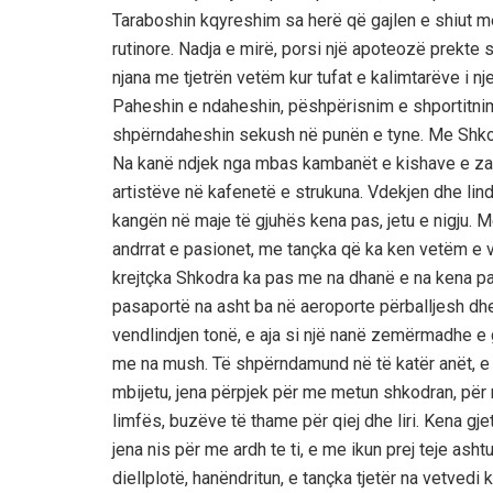
Taraboshin kqyreshim sa herë që gajlen e shiut m
rutinore. Nadja e mirë, porsi një apoteozë prekte s
njana me tjetrën vetëm kur tufat e kalimtarëve i nj
Paheshin e ndaheshin, pëshpërisnim e shportitni
shpërndaheshin sekush në punën e tyne. Me Shkodr
Na kanë ndjek nga mbas kambanët e kishave e zani
artistëve në kafenetë e strukuna. Vdekjen dhe lind
kangën në maje të gjuhës kena pas, jetu e nigju. 
andrrat e pasionet, me tançka që ka ken vetëm e ve
krejtçka Shkodra ka pas me na dhanë e na kena p
pasaportë na asht ba në aeroporte përballjesh dh
vendlindjen tonë, e aja si një nanë zemërmadhe e
me na mush. Të shpërndamund në të katër anët, e
mbijetu, jena përpjek për me metun shkodran, për 
limfës, buzëve të thame për qiej dhe liri. Kena gje
jena nis për me ardh te ti, e me ikun prej teje ash
diellplotë, hanëndritun, e tançka tjetër na vetved