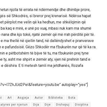
etun njolla të errata në ndërmendje dhe dhimbje prore,
 Zojës së Shkodrës, si breror prej krenarisë. Ndërsa hapat
het përplot me velin që ka hedhun, me shkëlqimin që
 ba kaq e mirë, e unë po vuaj, mbasi nuk kam ma shumë
nana dhe kjo tokë, njatë zemër që më rrah përditë për të.
 ma thellë në qiellin tand, në dallëndyshet e pranverave
min e pafundsisë. Gëzo Shkodër ma t’bukurën nur që të ka ra.
in e pëtbotshëm të bijve të tu, ma t’bukurën prej tyne
e ty, asht me shpirt e zemër aty, vjen në prehnin tand e
d e dëshira. E ti metesh tamli ma jetdhanës, Rozafa
h?v=l7ZhJUd2PeI&feature=youtu.be” autoplay=”yes”]
mi
Art
Asgjeja
Autor
Bibloteka
Bota
atyres per njeriun
Dija
Dije
Dishepuj
Disiplina