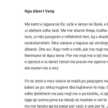
Nga Albert Vataj
Me kamt e laguna në Kir, sytë e lamun në Bunë, e 
si atëherë edhe tash. Me më shumë thinja, rrudha
loce, si mbi pasqyrën e reflektimit tem, tuj u dr
asokohershëm. Mes zanave e hapave që vërshojnë 
dihamë. Dhe eci. Kqyr rreth e rreth, për me mujt 
thërmume të ikjes teme. Për me mujt me e njit me 
e njerëzit e tu tamël t’amël më presin me zjarmin 
ata munen me e nez.
Po të shoh e mes lotëve të mallit po përpiqem me 
bahet se po shkoj rrugëve dhe kujtimeve të mija
edhe tjetërherë me pas mujt me e pa kështu, si një 
njaja që zemra jeme ka mbrujt në maxhën e vet të 
mu me tançka aja ka patun për vedi, e unë për të