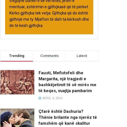
tregojnë udhën e së vërtetës, jetën e
merituar, zotërimin e gjithçkasë që të përket.
Kërko gjithçka tek vetja. Gjithçka që do është
gjithnjë me ty. Mjafton të dish ta kërkosh dhe
do të kesh gjithçka.
Trending
Comments
Latest
Fausti, Mefistofeli dhe
Margarita, një tragjedi e
bashkëjetimit të së mirës me
të keqes, vuajtja pambarim
APRIL 4, 2016
Çfarë është Dashuria?
Thënie brilante nga njerëz të
famshëm që kanë skalitur