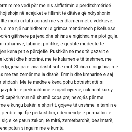
errnim me vedi për me nis shfletimin e përditshmërisë
hojishojn në ecejaket e fillimit të ditëve që ndryshonin
ellte morti si tufa sorrash në vendlajmërimet e vdekjeve.
m, e me një nur hidhërimi e grimca mendimesh pikëlluese
ën gjithherë pa jena dhe shihna e nigjohna me plot gajle.
 i xhamive, tubimet politike, e gostitë modeste të
jen kena prit e përcjellë. Pushkën në mes të pazarit e
Me kohët dhe historinë, me të kalumen e të tashmen, me
dja, jena pa e jana dasht sot e mot. Shihna e nigjohna, me
as me tan zemër me ia dhanë. Emnin dhe krenarinë e saj
e sfidash. Me të madhe e kena pohu botnisht atë si
 gazplotë, e përkushtume e ngadhnjyese, nuk asht kursy
 të çapërlumun në shumë copa prej nevojës për me
me e kungu bukën e shpirtit, gojëve të unshme, e tamlin e
t përditë një fije përkushtim, ndërmëndje e përmallim, e
tu siç e ke patun zakon, të mirë, zemërbardhë, besimtarë,
i kena patun si ngulm me e kumtu.