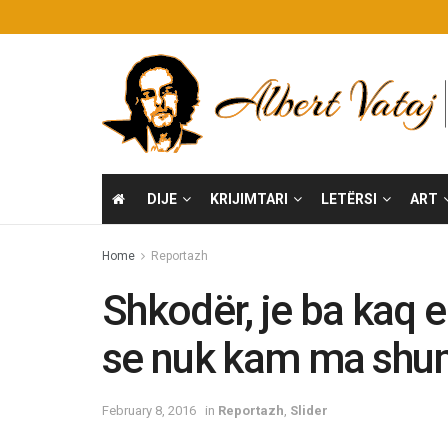
DIJE
KRIJIMTARI
LETËRSI
ART
Home
Reportazh
Shkodër, je ba kaq e
se nuk kam ma shum
February 8, 2016
in
Reportazh
,
Slider