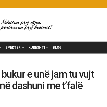
SPEKTËR
KURESHTI
BLOG
 bukur e unë jam tu vujt
ë dashuni me t’falë