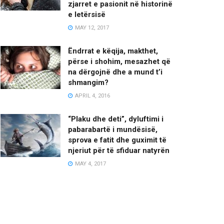
zjarret e pasionit në historinë
e letërsisë
MAY 12, 2017
Ëndrrat e këqija, makthet,
përse i shohim, mesazhet që
na dërgojnë dhe a mund t’i
shmangim?
APRIL 4, 2016
“Plaku dhe deti”, dyluftimi i
pabarabartë i mundësisë,
sprova e fatit dhe guximit të
njeriut për të sfiduar natyrën
MAY 4, 2017