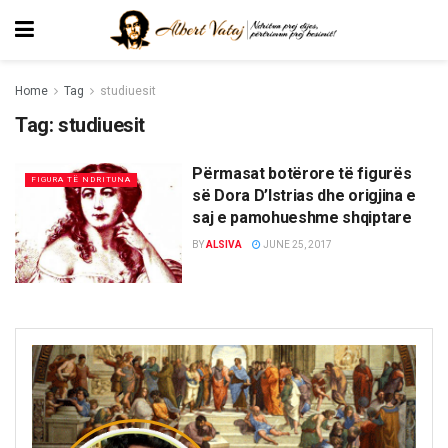
Home
Tag
studiuesit
Tag:
studiuesit
Përmasat botërore të figurës
FIGURA TË NDRITUNA
së Dora D’Istrias dhe origjina e
saj e pamohueshme shqiptare
BY
ALSIVA
JUNE 25, 2017