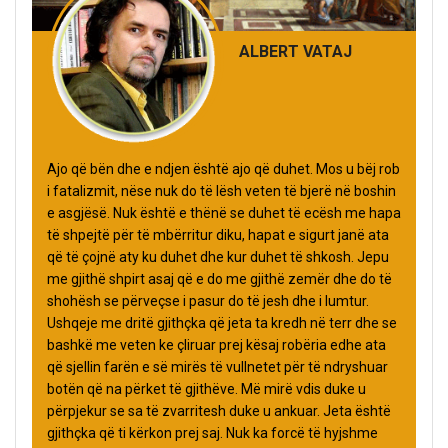
ALBERT VATAJ
Ajo që bën dhe e ndjen është ajo që duhet. Mos u bëj rob
i fatalizmit, nëse nuk do të lësh veten të bjerë në boshin
e asgjësë. Nuk është e thënë se duhet të ecësh me hapa
të shpejtë për të mbërritur diku, hapat e sigurt janë ata
që të çojnë aty ku duhet dhe kur duhet të shkosh. Jepu
me gjithë shpirt asaj që e do me gjithë zemër dhe do të
shohësh se përveçse i pasur do të jesh dhe i lumtur.
Ushqeje me dritë gjithçka që jeta ta kredh në terr dhe se
bashkë me veten ke çliruar prej kësaj robëria edhe ata
që sjellin farën e së mirës të vullnetet për të ndryshuar
botën që na përket të gjithëve. Më mirë vdis duke u
përpjekur se sa të zvarritesh duke u ankuar. Jeta është
gjithçka që ti kërkon prej saj. Nuk ka forcë të hyjshme