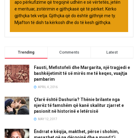
apo përkufizime që tregojnë udhën e së vërtetës, jetën
e merituar, zotërimin e gjithçkasë që të përket. Kërko
gjithçka tek vetja. Gjithçka që do është gjithnjë me ty.
Mjafton të dish ta kërkosh dhe do të kesh gjithçka.
Trending
Comments
Latest
Fausti, Mefistofeli dhe Margarita, një tragjedi e
bashkëjetimit të së mirës me të keqes, vuajtja
pambarim
APRIL 4, 2016
Çfarë është Dashuria? Thënie brilante nga
njerëz të famshëm që kanë skalitur zjarret e
pasionit në historinë e letërsisë
MAY 12, 2017
Ëndrrat e këqija, makthet, përse i shohim,
mesazhet që na dërgojnë dhe a mund t’i