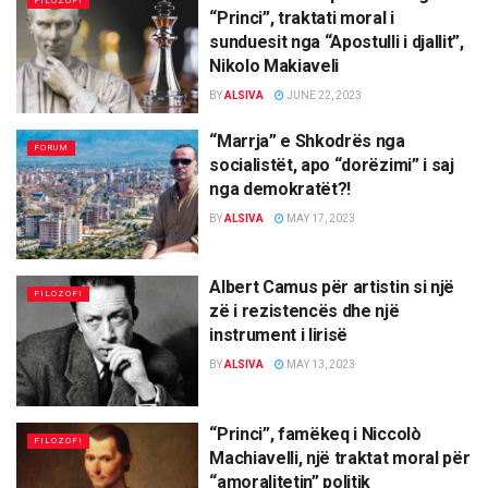
FILOZOFI
“Princi”, traktati moral i
sunduesit nga “Apostulli i djallit”,
Nikolo Makiaveli
BY
ALSIVA
JUNE 22, 2023
“Marrja” e Shkodrës nga
FORUM
socialistët, apo “dorëzimi” i saj
nga demokratët?!
BY
ALSIVA
MAY 17, 2023
Albert Camus për artistin si një
FILOZOFI
zë i rezistencës dhe një
instrument i lirisë
BY
ALSIVA
MAY 13, 2023
“Princi”, famëkeq i Niccolò
FILOZOFI
Machiavelli, një traktat moral për
“amoralitetin” politik