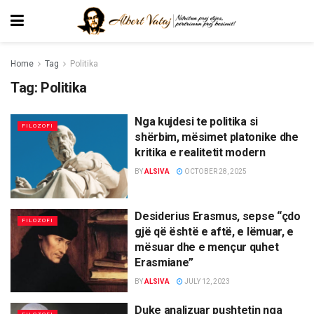
Home
Tag
Politika
Tag:
Politika
Nga kujdesi te politika si
FILOZOFI
shërbim, mësimet platonike dhe
kritika e realitetit modern
BY
ALSIVA
OCTOBER 28, 2025
Desiderius Erasmus, sepse “çdo
FILOZOFI
gjë që është e aftë, e lëmuar, e
mësuar dhe e mençur quhet
Erasmiane”
BY
ALSIVA
JULY 12, 2023
Duke analizuar pushtetin nga