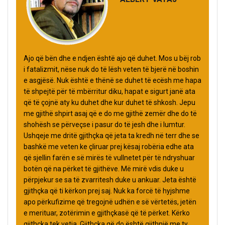
Ajo që bën dhe e ndjen është ajo që duhet. Mos u bëj rob
i fatalizmit, nëse nuk do të lësh veten të bjerë në boshin
e asgjësë. Nuk është e thënë se duhet të ecësh me hapa
të shpejtë për të mbërritur diku, hapat e sigurt janë ata
që të çojnë aty ku duhet dhe kur duhet të shkosh. Jepu
me gjithë shpirt asaj që e do me gjithë zemër dhe do të
shohësh se përveçse i pasur do të jesh dhe i lumtur.
Ushqeje me dritë gjithçka që jeta ta kredh në terr dhe se
bashkë me veten ke çliruar prej kësaj robëria edhe ata
që sjellin farën e së mirës të vullnetet për të ndryshuar
botën që na përket të gjithëve. Më mirë vdis duke u
përpjekur se sa të zvarritesh duke u ankuar. Jeta është
gjithçka që ti kërkon prej saj. Nuk ka forcë të hyjshme
apo përkufizime që tregojnë udhën e së vërtetës, jetën
e merituar, zotërimin e gjithçkasë që të përket. Kërko
gjithçka tek vetja. Gjithçka që do është gjithnjë me ty.