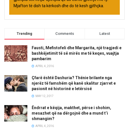
Mjafton të dish ta kërkosh dhe do të kesh gjithçka.
Trending
Comments
Latest
Fausti, Mefistofeli dhe Margarita, një tragjedi e
bashkëjetimit të së mirës me të keqes, vuajtja
pambarim
APRIL 4, 2016
Çfarë është Dashuria? Thënie brilante nga
njerëz të famshëm që kanë skalitur zjarret e
pasionit në historinë e letërsisë
MAY 12, 2017
Ëndrrat e këqija, makthet, përse i shohim,
mesazhet që na dërgojnë dhe a mund t’i
shmangim?
APRIL 4, 2016