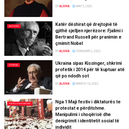
BY
ALSIVA
MAY 3, 2025
Katër dëshirat që drejtojnë të
AUTORË
gjithë sjelljen njerëzore: Fjalimi i
Bertrand Russell për pranimin e
çmimit Nobel
BY
ALSIVA
FEBRUARY 2, 2023
Ukraina sipas Kissinger, shkrimi
FORUM
profetik i 2014 për të kuptuar atë
që po ndodh sot
BY
ALSIVA
MARCH 16, 2022
Nga 1 Maji festiv i diktaturës te
PËRSHKRIMORE
protestat e përditshme.
Manipulimi i shoqërisë dhe
denigrimit i identitetit social të
individit