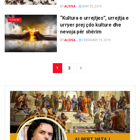
BY
ALSIVA
MAY 30, 2019
“Kultura e urrejtjes”, urrejtja e
FORUM
urryer prej çdo kulture dhe
nevoja për shërim
BY
ALSIVA
FEBRUARY 19, 2019
1
2
ALBERT VATAJ