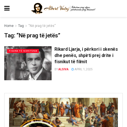
Home
Tag
“Në prag të jetës”
Tag:
“Në prag të jetës”
Rikard Ljarja, i përkori i skenës
FIGURA TË NDRITUNA
dhe penës, shpirti prej drite i
fisnikut të filmit
BY
ALSIVA
APRIL 1, 2025