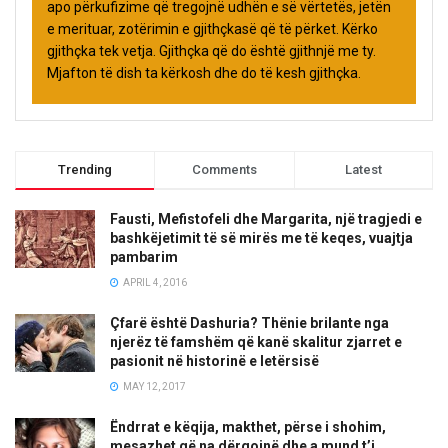
apo përkufizime që tregojnë udhën e së vërtetës, jetën
e merituar, zotërimin e gjithçkasë që të përket. Kërko
gjithçka tek vetja. Gjithçka që do është gjithnjë me ty.
Mjafton të dish ta kërkosh dhe do të kesh gjithçka.
Trending
Comments
Latest
Fausti, Mefistofeli dhe Margarita, një tragjedi e
bashkëjetimit të së mirës me të keqes, vuajtja
pambarim
APRIL 4, 2016
Çfarë është Dashuria? Thënie brilante nga
njerëz të famshëm që kanë skalitur zjarret e
pasionit në historinë e letërsisë
MAY 12, 2017
Ëndrrat e këqija, makthet, përse i shohim,
mesazhet që na dërgojnë dhe a mund t’i