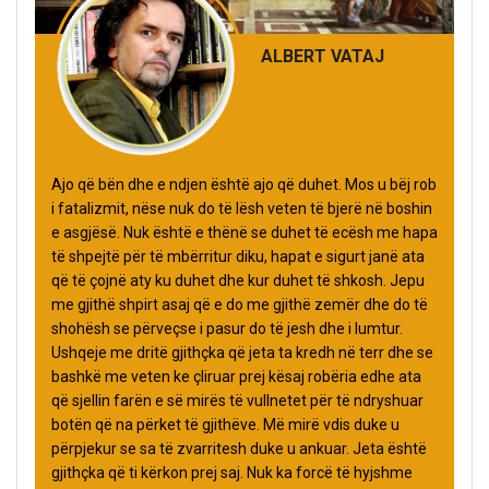
ALBERT VATAJ
Ajo që bën dhe e ndjen është ajo që duhet. Mos u bëj rob
i fatalizmit, nëse nuk do të lësh veten të bjerë në boshin
e asgjësë. Nuk është e thënë se duhet të ecësh me hapa
të shpejtë për të mbërritur diku, hapat e sigurt janë ata
që të çojnë aty ku duhet dhe kur duhet të shkosh. Jepu
me gjithë shpirt asaj që e do me gjithë zemër dhe do të
shohësh se përveçse i pasur do të jesh dhe i lumtur.
Ushqeje me dritë gjithçka që jeta ta kredh në terr dhe se
bashkë me veten ke çliruar prej kësaj robëria edhe ata
që sjellin farën e së mirës të vullnetet për të ndryshuar
botën që na përket të gjithëve. Më mirë vdis duke u
përpjekur se sa të zvarritesh duke u ankuar. Jeta është
gjithçka që ti kërkon prej saj. Nuk ka forcë të hyjshme