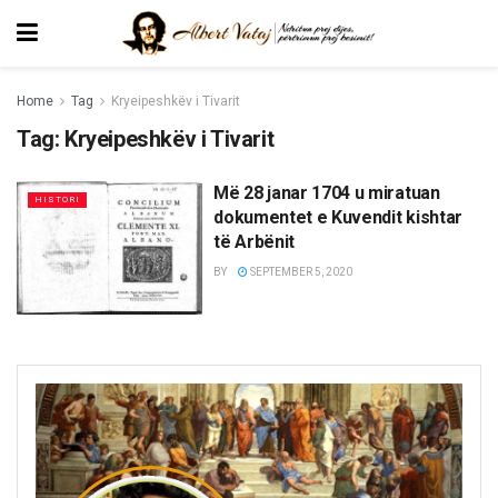
Home
Tag
Kryeipeshkëv i Tivarit
Tag:
Kryeipeshkëv i Tivarit
Më 28 janar 1704 u miratuan
HISTORI
dokumentet e Kuvendit kishtar
të Arbënit
BY
SEPTEMBER 5, 2020