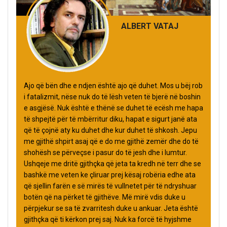
ALBERT VATAJ
Ajo që bën dhe e ndjen është ajo që duhet. Mos u bëj rob
i fatalizmit, nëse nuk do të lësh veten të bjerë në boshin
e asgjësë. Nuk është e thënë se duhet të ecësh me hapa
të shpejtë për të mbërritur diku, hapat e sigurt janë ata
që të çojnë aty ku duhet dhe kur duhet të shkosh. Jepu
me gjithë shpirt asaj që e do me gjithë zemër dhe do të
shohësh se përveçse i pasur do të jesh dhe i lumtur.
Ushqeje me dritë gjithçka që jeta ta kredh në terr dhe se
bashkë me veten ke çliruar prej kësaj robëria edhe ata
që sjellin farën e së mirës të vullnetet për të ndryshuar
botën që na përket të gjithëve. Më mirë vdis duke u
përpjekur se sa të zvarritesh duke u ankuar. Jeta është
gjithçka që ti kërkon prej saj. Nuk ka forcë të hyjshme