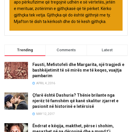
apo përkufizime që tregojnë udhën e së vërtetës, jetën
e merituar, zotërimin e gjithçkasë që të përket. Kërko
gjithçka tek vetja. Gjithçka që do është gjithnjë me ty.
Mjafton të dish ta kërkosh dhe do të kesh gjithçka.
Trending
Comments
Latest
Fausti, Mefistofeli dhe Margarita, një tragjedi e
bashkëjetimit të së mirës me të keqes, vuajtja
pambarim
APRIL 4, 2016
Çfarë është Dashuria? Thënie brilante nga
njerëz të famshëm që kanë skalitur zjarret e
pasionit në historinë e letërsisë
MAY 12, 2017
Ëndrrat e këqija, makthet, përse i shohim,
mesazhet që na dërgojnë dhe a mund t’i