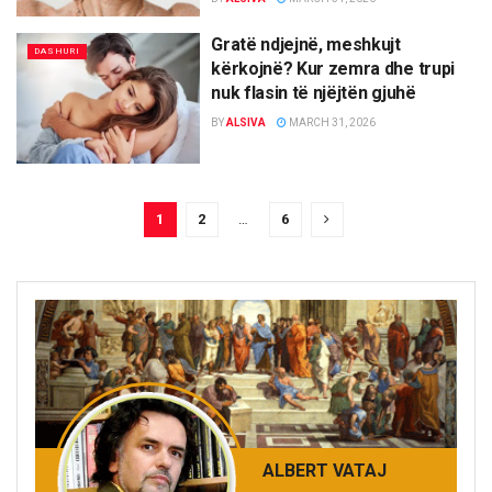
Gratë ndjejnë, meshkujt
DASHURI
kërkojnë? Kur zemra dhe trupi
nuk flasin të njëjtën gjuhë
BY
ALSIVA
MARCH 31, 2026
1
2
…
6
ALBERT VATAJ