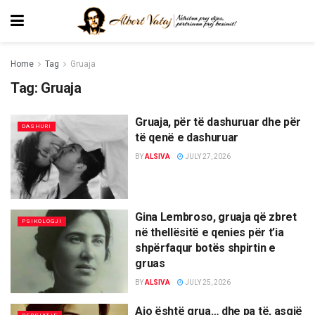
Home
Tag
Gruaja
Tag:
Gruaja
Gruaja, për të dashuruar dhe për
DASHURI
të qenë e dashuruar
BY
ALSIVA
JULY 27, 2026
Gina Lembroso, gruaja që zbret
PSIKOLOGJI
në thellësitë e qenies për t’ia
shpërfaqur botës shpirtin e
gruas
BY
ALSIVA
JULY 25, 2026
Ajo është grua… dhe pa të, asgjë