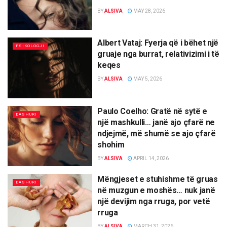
BY
ALSIVA
MAY 28, 2026
Albert Vataj: Fyerja që i bëhet një
PSIKOLOGJI
gruaje nga burrat, relativizimi i të
keqes
BY
ALSIVA
MAY 5, 2026
Paulo Coelho: Gratë në sytë e
DASHURI
një mashkulli… janë ajo çfarë ne
ndjejmë, më shumë se ajo çfarë
shohim
BY
ALSIVA
APRIL 14, 2026
Mëngjeset e stuhishme të gruas
DASHURI
në muzgun e moshës… nuk janë
një devijim nga rruga, por vetë
rruga
BY
ALSIVA
MARCH 31, 2026