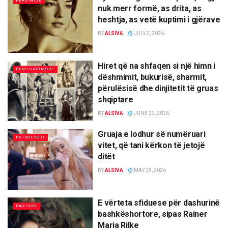
PERSIATJE
nuk merr formë, as drita, as
heshtja, as vetë kuptimi i gjërave
BY
ALSIVA
JULY 2, 2026
Hiret që na shfaqen si një himn i
PËRSHKRIMORE
dëshmimit, bukurisë, sharmit,
përulësisë dhe dinjitetit të gruas
shqiptare
BY
ALSIVA
JUNE 29, 2026
Gruaja e lodhur së numëruari
PSIKOLOGJI
vitet, që tani kërkon të jetojë
ditët
BY
ALSIVA
MAY 28, 2026
E vërteta sfiduese për dashurinë
DASHURI
bashkëshortore, sipas Rainer
Maria Rilke