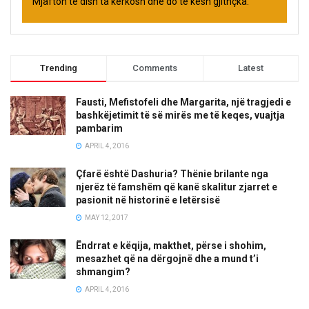
Mjafton të dish ta kërkosh dhe do të kesh gjithçka.
Trending
Comments
Latest
Fausti, Mefistofeli dhe Margarita, një tragjedi e
bashkëjetimit të së mirës me të keqes, vuajtja
pambarim
APRIL 4, 2016
Çfarë është Dashuria? Thënie brilante nga
njerëz të famshëm që kanë skalitur zjarret e
pasionit në historinë e letërsisë
MAY 12, 2017
Ëndrrat e këqija, makthet, përse i shohim,
mesazhet që na dërgojnë dhe a mund t’i
shmangim?
APRIL 4, 2016