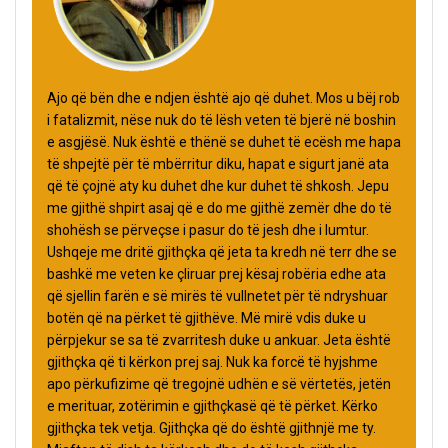
Ajo që bën dhe e ndjen është ajo që duhet. Mos u bëj rob
i fatalizmit, nëse nuk do të lësh veten të bjerë në boshin
e asgjësë. Nuk është e thënë se duhet të ecësh me hapa
të shpejtë për të mbërritur diku, hapat e sigurt janë ata
që të çojnë aty ku duhet dhe kur duhet të shkosh. Jepu
me gjithë shpirt asaj që e do me gjithë zemër dhe do të
shohësh se përveçse i pasur do të jesh dhe i lumtur.
Ushqeje me dritë gjithçka që jeta ta kredh në terr dhe se
bashkë me veten ke çliruar prej kësaj robëria edhe ata
që sjellin farën e së mirës të vullnetet për të ndryshuar
botën që na përket të gjithëve. Më mirë vdis duke u
përpjekur se sa të zvarritesh duke u ankuar. Jeta është
gjithçka që ti kërkon prej saj. Nuk ka forcë të hyjshme
apo përkufizime që tregojnë udhën e së vërtetës, jetën
e merituar, zotërimin e gjithçkasë që të përket. Kërko
gjithçka tek vetja. Gjithçka që do është gjithnjë me ty.