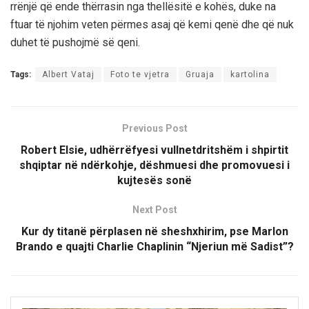
rrënjë që ende thërrasin nga thellësitë e kohës, duke na
ftuar të njohim veten përmes asaj që kemi qenë dhe që nuk
duhet të pushojmë së qeni.
Tags:
Albert Vataj
Foto te vjetra
Gruaja
kartolina
Previous Post
Robert Elsie, udhërrëfyesi vullnetdritshëm i shpirtit
shqiptar në ndërkohje, dëshmuesi dhe promovuesi i
kujtesës sonë
Next Post
Kur dy titanë përplasen në sheshxhirim, pse Marlon
Brando e quajti Charlie Chaplinin “Njeriun më Sadist”?