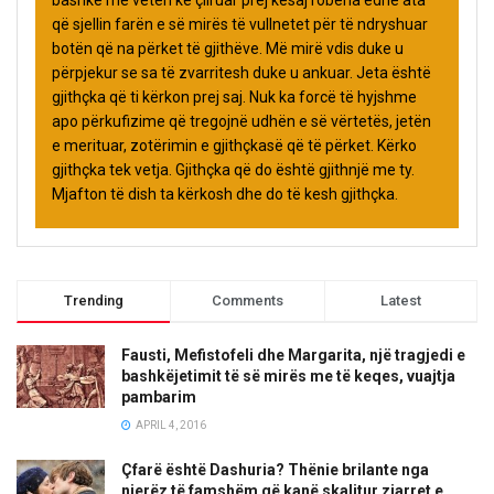
që sjellin farën e së mirës të vullnetet për të ndryshuar
botën që na përket të gjithëve. Më mirë vdis duke u
përpjekur se sa të zvarritesh duke u ankuar. Jeta është
gjithçka që ti kërkon prej saj. Nuk ka forcë të hyjshme
apo përkufizime që tregojnë udhën e së vërtetës, jetën
e merituar, zotërimin e gjithçkasë që të përket. Kërko
gjithçka tek vetja. Gjithçka që do është gjithnjë me ty.
Mjafton të dish ta kërkosh dhe do të kesh gjithçka.
Trending
Comments
Latest
Fausti, Mefistofeli dhe Margarita, një tragjedi e
bashkëjetimit të së mirës me të keqes, vuajtja
pambarim
APRIL 4, 2016
Çfarë është Dashuria? Thënie brilante nga
njerëz të famshëm që kanë skalitur zjarret e