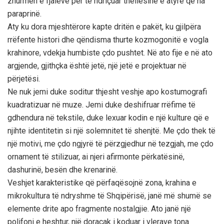
zhurmën e fjalëve për të ndriçuar thellësinë e atyre që na
paraprinë.
Aty ku dora mjeshtërore kapte dritën e pakët, ku gjilpëra
rrëfente histori dhe qëndisma thurte kozmogonitë e vogla
krahinore, vdekja humbiste çdo pushtet. Në ato fije e në ato
argjende, gjithçka është jetë, një jetë e projektuar në
përjetësi.
Ne nuk jemi duke soditur thjesht veshje apo kostumografi
kuadratizuar në muze. Jemi duke deshifruar rrëfime të
gdhendura në tekstile, duke lexuar kodin e një kulture që e
njihte identitetin si një solemnitet të shenjtë. Me çdo thek të
një motivi, me çdo ngjyrë të përzgjedhur në tezgjah, me çdo
ornament të stilizuar, ai njeri afirmonte përkatësinë,
dashurinë, besën dhe krenarinë.
Veshjet karakteristike që përfaqësojnë zona, krahina e
mikrokultura të ndryshme të Shqipërisë, janë më shumë se
elemente drite apo fragmente nostalgjie. Ato janë një
polifoni e heshtur, një doracak i koduar i vlerave tona