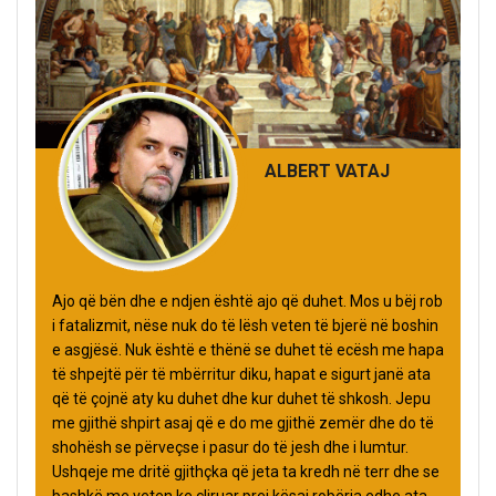
ALBERT VATAJ
Ajo që bën dhe e ndjen është ajo që duhet. Mos u bëj rob
i fatalizmit, nëse nuk do të lësh veten të bjerë në boshin
e asgjësë. Nuk është e thënë se duhet të ecësh me hapa
të shpejtë për të mbërritur diku, hapat e sigurt janë ata
që të çojnë aty ku duhet dhe kur duhet të shkosh. Jepu
me gjithë shpirt asaj që e do me gjithë zemër dhe do të
shohësh se përveçse i pasur do të jesh dhe i lumtur.
Ushqeje me dritë gjithçka që jeta ta kredh në terr dhe se
bashkë me veten ke çliruar prej kësaj robëria edhe ata