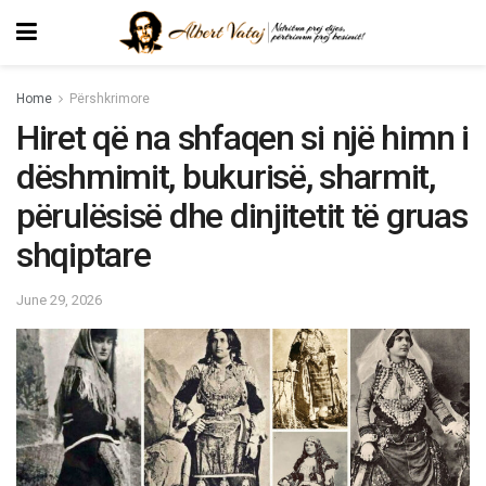
Home
Përshkrimore
Hiret që na shfaqen si një himn i
dëshmimit, bukurisë, sharmit,
përulësisë dhe dinjitetit të gruas
shqiptare
June 29, 2026