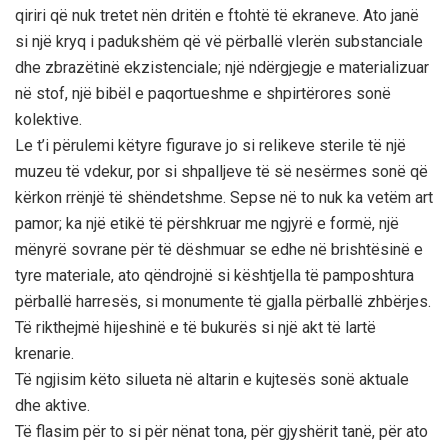
qiriri që nuk tretet nën dritën e ftohtë të ekraneve. Ato janë
si një kryq i padukshëm që vë përballë vlerën substanciale
dhe zbrazëtinë ekzistenciale; një ndërgjegje e materializuar
në stof, një bibël e paqortueshme e shpirtërores sonë
kolektive.
Le t’i përulemi këtyre figurave jo si relikeve sterile të një
muzeu të vdekur, por si shpalljeve të së nesërmes sonë që
kërkon rrënjë të shëndetshme. Sepse në to nuk ka vetëm art
pamor; ka një etikë të përshkruar me ngjyrë e formë, një
mënyrë sovrane për të dëshmuar se edhe në brishtësinë e
tyre materiale, ato qëndrojnë si kështjella të pamposhtura
përballë harresës, si monumente të gjalla përballë zhbërjes.
Të rikthejmë hijeshinë e të bukurës si një akt të lartë
krenarie.
Të ngjisim këto silueta në altarin e kujtesës sonë aktuale
dhe aktive.
Të flasim për to si për nënat tona, për gjyshërit tanë, për ato