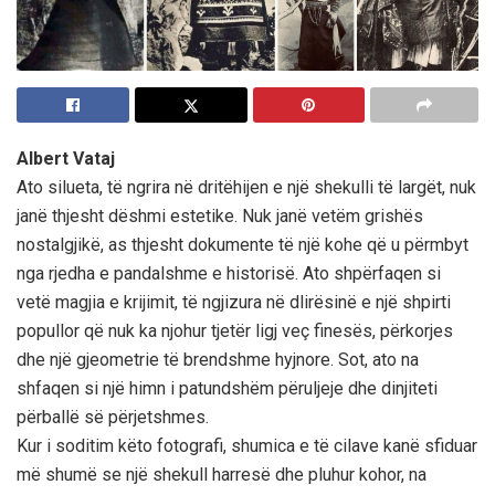
Albert Vataj
Ato silueta, të ngrira në dritëhijen e një shekulli të largët, nuk
janë thjesht dëshmi estetike. Nuk janë vetëm grishës
nostalgjikë, as thjesht dokumente të një kohe që u përmbyt
nga rjedha e pandalshme e historisë. Ato shpërfaqen si
vetë magjia e krijimit, të ngjizura në dlirësinë e një shpirti
popullor që nuk ka njohur tjetër ligj veç finesës, përkorjes
dhe një gjeometrie të brendshme hyjnore. Sot, ato na
shfaqen si një himn i patundshëm përuljeje dhe dinjiteti
përballë së përjetshmes.
Kur i soditim këto fotografi, shumica e të cilave kanë sfiduar
më shumë se një shekull harresë dhe pluhur kohor, na