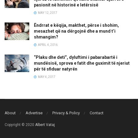
pasionit në historinë e letërsisë
MAY 12, 2017
Ëndrrat e këqija, makthet, përse i shohim,
mesazhet që na dërgojnë dhe a mund t’i
shmangim?
APRIL 4, 2016
“Plaku dhe deti”, dyluftimi i pabarabartë i
mundësisë, sprova e fatit dhe guximit të njeriut
për të sfiduar natyrën
MAY 4, 2017
About
Advertise
Privacy & Policy
Contact
Copyright © 2020
Albert Vataj