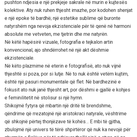
pushton ndjesia e një prekjeje sakrale në murin e kujtesës
kolektive. Aty nuk ruhen thjesht imazhe, por kodohen shenjat
e një epoke të bardhë; një estetike sublime që buronte
natyrshëm nga nevoja ekzistenciale për të qenë në harmoni
absolute me vetveten, me tjetrin dhe me natyrën.
Në këtë hapësirë vizuale, fotografia e tejkalon artin
konvencional, ajo shndërrohet në një akt dëshmie
ekzistenciale.
Në këto plazmime në eterin e fotografisë, ato nuk vijnë
thjeshtë si poza, por si lutje. Në to nuk është vetëm kujtim,
është një pasuri monumentale që flet. Në bardhezinë e
fokusit ato nuk janë thjesht art, por dëshmi e gjallë e kohjes
e feminilitetit në stolisur si një hymn.
Shikojmë fytyra që mbartin një dritë të brendshme,
qëndrime që rrezatojnë një aristokraci natyrale, vështrime
që shkojnë përtej thonjëzave të kohës… E mbi të gjitha,
zbulojmë një univers të tërë shpirtëror që nuk ka nevojë për