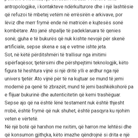
antropologjike, i kontakteve ndërkulturore dhe i një lashtësie
që refuzoi të mbetej vetëm në errësirën e arkivave, por
lëviz dhe merr frymë ende në matricën e kujtesës sonë
kombëtare. Ato janë shpallje të padeklaruara të qenies
sonë; gjuha e të bukurës që nuk kishte nevojë për skenë
artificiale, sepse skena e saj e vetme ishte jeta.
Sot, në këtë përditshmëri të trallisur nga imitimi
sipërfaqësor, tjetërsimi dhe përshpejtimi teknologjik, këto
figura të heshtura vijnë si një dritë ylli e ardhur nga një
univers tjetër. Ato vijnë për të na kujtuar se mund të jemi
modernë pa qenë të zbrazët, mund të jemi bashkëkohorë pa
e flijuar bukurinë dhe autenticitetin që kemi trashëguar.
Sepse ajo që na është lënë testament nuk është thjesht
rrobë, është frymë që nuk shuhet, është pasqyra ku njohim
veten e vërtetë.
Në një botë që harxhon me nxitim, që harron me lehtësi dhe
që konsumon gjithçka, këto imazhe qëndrojnë si drita e një