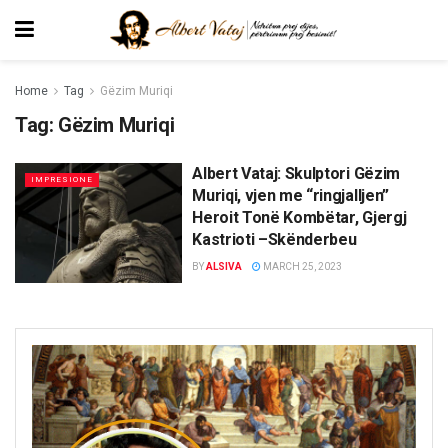
Home
Tag
Gëzim Muriqi
Tag:
Gëzim Muriqi
Albert Vataj: Skulptori Gëzim
IMPRESIONE
Muriqi, vjen me “ringjalljen”
Heroit Tonë Kombëtar, Gjergj
Kastrioti –Skënderbeu
BY
ALSIVA
MARCH 25, 2023