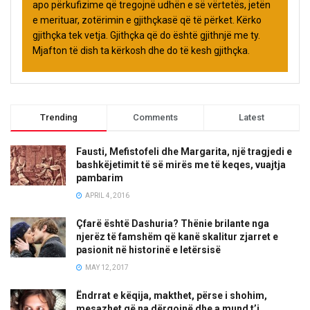
apo përkufizime që tregojnë udhën e së vërtetës, jetën
e merituar, zotërimin e gjithçkasë që të përket. Kërko
gjithçka tek vetja. Gjithçka që do është gjithnjë me ty.
Mjafton të dish ta kërkosh dhe do të kesh gjithçka.
Trending
Comments
Latest
Fausti, Mefistofeli dhe Margarita, një tragjedi e
bashkëjetimit të së mirës me të keqes, vuajtja
pambarim
APRIL 4, 2016
Çfarë është Dashuria? Thënie brilante nga
njerëz të famshëm që kanë skalitur zjarret e
pasionit në historinë e letërsisë
MAY 12, 2017
Ëndrrat e këqija, makthet, përse i shohim,
mesazhet që na dërgojnë dhe a mund t’i