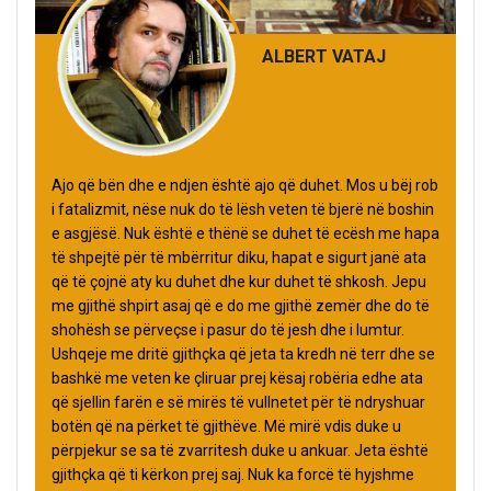
ALBERT VATAJ
Ajo që bën dhe e ndjen është ajo që duhet. Mos u bëj rob
i fatalizmit, nëse nuk do të lësh veten të bjerë në boshin
e asgjësë. Nuk është e thënë se duhet të ecësh me hapa
të shpejtë për të mbërritur diku, hapat e sigurt janë ata
që të çojnë aty ku duhet dhe kur duhet të shkosh. Jepu
me gjithë shpirt asaj që e do me gjithë zemër dhe do të
shohësh se përveçse i pasur do të jesh dhe i lumtur.
Ushqeje me dritë gjithçka që jeta ta kredh në terr dhe se
bashkë me veten ke çliruar prej kësaj robëria edhe ata
që sjellin farën e së mirës të vullnetet për të ndryshuar
botën që na përket të gjithëve. Më mirë vdis duke u
përpjekur se sa të zvarritesh duke u ankuar. Jeta është
gjithçka që ti kërkon prej saj. Nuk ka forcë të hyjshme