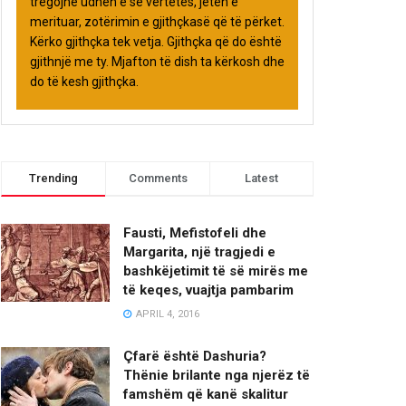
tregojnë udhën e së vërtetës, jetën e
merituar, zotërimin e gjithçkasë që të përket.
Kërko gjithçka tek vetja. Gjithçka që do është
gjithnjë me ty. Mjafton të dish ta kërkosh dhe
do të kesh gjithçka.
Trending
Comments
Latest
Fausti, Mefistofeli dhe
Margarita, një tragjedi e
bashkëjetimit të së mirës me
të keqes, vuajtja pambarim
APRIL 4, 2016
Çfarë është Dashuria?
Thënie brilante nga njerëz të
famshëm që kanë skalitur