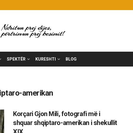
SPEKTËR
KURESHTI
BLOG
qiptaro-amerikan
Korçari Gjon Mili, fotografi më i
shquar shqiptaro-amerikan i shekullit
XIX