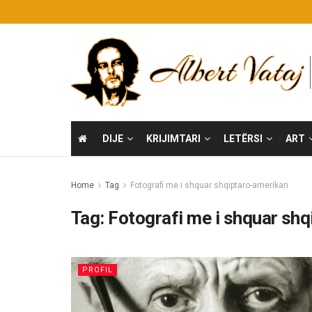
DIJE
KRIJIMTARI
LETËRSI
ART
Home
Tag
Fotografi me i shquar shqiptaro-amerikan
Tag:
Fotografi me i shquar sh
PROFIL