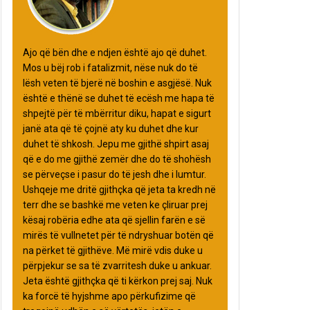
Ajo që bën dhe e ndjen është ajo që duhet.
Mos u bëj rob i fatalizmit, nëse nuk do të
lësh veten të bjerë në boshin e asgjësë. Nuk
është e thënë se duhet të ecësh me hapa të
shpejtë për të mbërritur diku, hapat e sigurt
janë ata që të çojnë aty ku duhet dhe kur
duhet të shkosh. Jepu me gjithë shpirt asaj
që e do me gjithë zemër dhe do të shohësh
se përveçse i pasur do të jesh dhe i lumtur.
Ushqeje me dritë gjithçka që jeta ta kredh në
terr dhe se bashkë me veten ke çliruar prej
kësaj robëria edhe ata që sjellin farën e së
mirës të vullnetet për të ndryshuar botën që
na përket të gjithëve. Më mirë vdis duke u
përpjekur se sa të zvarritesh duke u ankuar.
Jeta është gjithçka që ti kërkon prej saj. Nuk
ka forcë të hyjshme apo përkufizime që