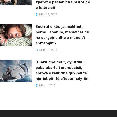
zjarret e pasionit në historinë
e letërsisë
MAY 12, 2017
Ëndrrat e këqija, makthet,
përse i shohim, mesazhet që
na dërgojnë dhe a mund t’i
shmangim?
APRIL 4, 2016
“Plaku dhe deti”, dyluftimi i
pabarabartë i mundësisë,
sprova e fatit dhe guximit të
njeriut për të sfiduar natyrën
MAY 4, 2017