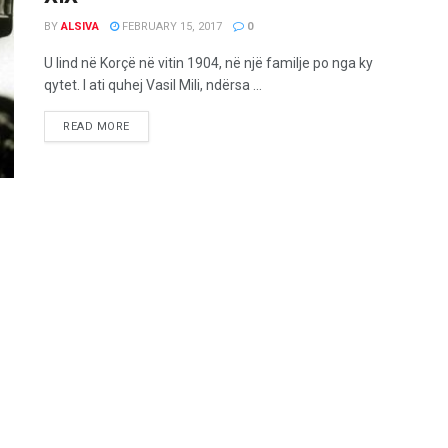
BY
ALSIVA
FEBRUARY 15, 2017
0
U lind në Korçë në vitin 1904, në një familje po nga ky
qytet. I ati quhej Vasil Mili, ndërsa ...
READ MORE