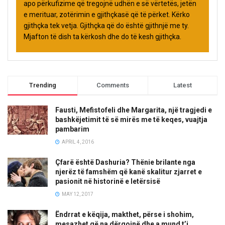
apo përkufizime që tregojnë udhën e së vërtetës, jetën
e merituar, zotërimin e gjithçkasë që të përket. Kërko
gjithçka tek vetja. Gjithçka që do është gjithnjë me ty.
Mjafton të dish ta kërkosh dhe do të kesh gjithçka.
Trending
Comments
Latest
Fausti, Mefistofeli dhe Margarita, një tragjedi e
bashkëjetimit të së mirës me të keqes, vuajtja
pambarim
APRIL 4, 2016
Çfarë është Dashuria? Thënie brilante nga
njerëz të famshëm që kanë skalitur zjarret e
pasionit në historinë e letërsisë
MAY 12, 2017
Ëndrrat e këqija, makthet, përse i shohim,
mesazhet që na dërgojnë dhe a mund t’i