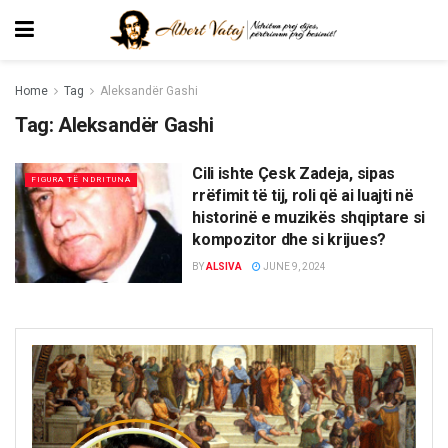
Home
Tag
Aleksandër Gashi
Tag:
Aleksandër Gashi
Cili ishte Çesk Zadeja, sipas
FIGURA TË NDRITUNA
rrëfimit të tij, roli që ai luajti në
historinë e muzikës shqiptare si
kompozitor dhe si krijues?
BY
ALSIVA
JUNE 9, 2024