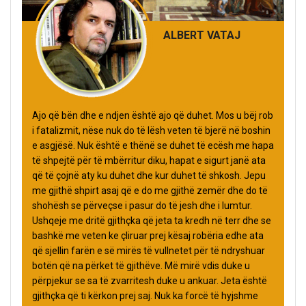
ALBERT VATAJ
Ajo që bën dhe e ndjen është ajo që duhet. Mos u bëj rob
i fatalizmit, nëse nuk do të lësh veten të bjerë në boshin
e asgjësë. Nuk është e thënë se duhet të ecësh me hapa
të shpejtë për të mbërritur diku, hapat e sigurt janë ata
që të çojnë aty ku duhet dhe kur duhet të shkosh. Jepu
me gjithë shpirt asaj që e do me gjithë zemër dhe do të
shohësh se përveçse i pasur do të jesh dhe i lumtur.
Ushqeje me dritë gjithçka që jeta ta kredh në terr dhe se
bashkë me veten ke çliruar prej kësaj robëria edhe ata
që sjellin farën e së mirës të vullnetet për të ndryshuar
botën që na përket të gjithëve. Më mirë vdis duke u
përpjekur se sa të zvarritesh duke u ankuar. Jeta është
gjithçka që ti kërkon prej saj. Nuk ka forcë të hyjshme