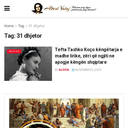
Home
Tag
31 dhjetor
Tag:
31 dhjetor
Tefta Tashko Koço këngëtarja e
MUZIKË
madhe lirike, zëri që ngjiti ne
apogje këngën shqiptare
BY
ALSIVA
NOVEMBER 2, 2025