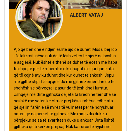
ALBERT VATAJ
Ajo që bën dhe e ndjen është ajo që duhet. Mos u bëj rob
i fatalizmit, nëse nuk do të lësh veten të bjerë në boshin
e asgjësë. Nuk është e thënë se duhet të ecësh me hapa
të shpejtë për të mbërritur diku, hapat e sigurt janë ata
që të çojnë aty ku duhet dhe kur duhet të shkosh. Jepu
me gjithë shpirt asaj që e do me gjithë zemër dhe do të
shohësh se përveçse i pasur do të jesh dhe i lumtur.
Ushqeje me dritë gjithçka që jeta ta kredh në terr dhe se
bashkë me veten ke çliruar prej kësaj robëria edhe ata
që sjellin farën e së mirës të vullnetet për të ndryshuar
botën që na përket të gjithëve. Më mirë vdis duke u
përpjekur se sa të zvarritesh duke u ankuar. Jeta është
gjithçka që ti kërkon prej saj. Nuk ka forcë të hyjshme