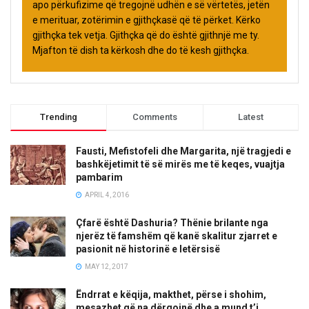
apo përkufizime që tregojnë udhën e së vërtetës, jetën
e merituar, zotërimin e gjithçkasë që të përket. Kërko
gjithçka tek vetja. Gjithçka që do është gjithnjë me ty.
Mjafton të dish ta kërkosh dhe do të kesh gjithçka.
Trending
Comments
Latest
Fausti, Mefistofeli dhe Margarita, një tragjedi e
bashkëjetimit të së mirës me të keqes, vuajtja
pambarim
APRIL 4, 2016
Çfarë është Dashuria? Thënie brilante nga
njerëz të famshëm që kanë skalitur zjarret e
pasionit në historinë e letërsisë
MAY 12, 2017
Ëndrrat e këqija, makthet, përse i shohim,
mesazhet që na dërgojnë dhe a mund t’i