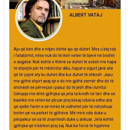
ALBERT VATAJ
Ajo që bën dhe e ndjen është ajo që duhet. Mos u bëj rob
i fatalizmit, nëse nuk do të lësh veten të bjerë në boshin
e asgjësë. Nuk është e thënë se duhet të ecësh me hapa
të shpejtë për të mbërritur diku, hapat e sigurt janë ata
që të çojnë aty ku duhet dhe kur duhet të shkosh. Jepu
me gjithë shpirt asaj që e do me gjithë zemër dhe do të
shohësh se përveçse i pasur do të jesh dhe i lumtur.
Ushqeje me dritë gjithçka që jeta ta kredh në terr dhe se
bashkë me veten ke çliruar prej kësaj robëria edhe ata
që sjellin farën e së mirës të vullnetet për të ndryshuar
botën që na përket të gjithëve. Më mirë vdis duke u
përpjekur se sa të zvarritesh duke u ankuar. Jeta është
gjithçka që ti kërkon prej saj. Nuk ka forcë të hyjshme