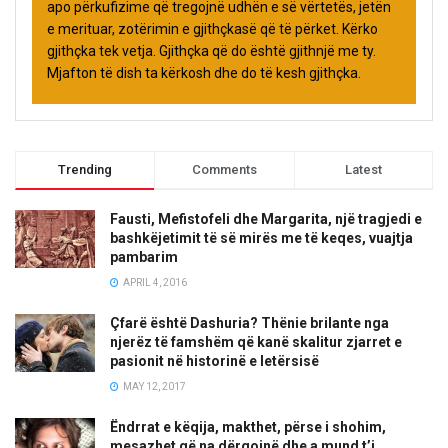
apo përkufizime që tregojnë udhën e së vërtetës, jetën
e merituar, zotërimin e gjithçkasë që të përket. Kërko
gjithçka tek vetja. Gjithçka që do është gjithnjë me ty.
Mjafton të dish ta kërkosh dhe do të kesh gjithçka.
Trending
Comments
Latest
Fausti, Mefistofeli dhe Margarita, një tragjedi e
bashkëjetimit të së mirës me të keqes, vuajtja
pambarim
APRIL 4, 2016
Çfarë është Dashuria? Thënie brilante nga
njerëz të famshëm që kanë skalitur zjarret e
pasionit në historinë e letërsisë
MAY 12, 2017
Ëndrrat e këqija, makthet, përse i shohim,
mesazhet që na dërgojnë dhe a mund t’i