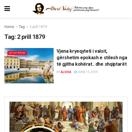
Home
Tag
2 prill 1879
Tag:
2 prill 1879
Vjena kryeqyteti i valsit,
QYTETËRIM
gërshetim epokash e stilesh nga
të gjitha kohërat.. dhe shqiptarët
BY
ALSIVA
JUNE 13, 2019