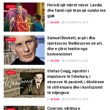
Herodi një mbret mizor. Lavdia
ESSE
dhe fundi i një tiran që sundoi me
gjak
BY
ALSIVA
DECEMBER 23, 2016
Samuel Beckett, ai që i dha
ESSE
njerëzores thelbësoren në art,
dhe e çliroi teatrin nga
konvencionet
BY
ALSIVA
DECEMBER 22, 2023
Stefan Cvajg, mjeshtri i
ESSE
impulseve të fshehura, i
eksesve të pasionit, i dëshirave
të shfrenuara dhe i konfuzionit
të ndjenjave
BY
ALSIVA
DECEMBER 15, 2016
Ciceroni, viktima e
ESSE