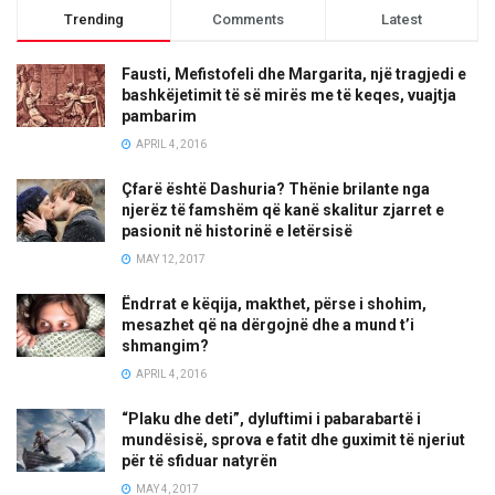
Trending
Comments
Latest
Fausti, Mefistofeli dhe Margarita, një tragjedi e
bashkëjetimit të së mirës me të keqes, vuajtja
pambarim
APRIL 4, 2016
Çfarë është Dashuria? Thënie brilante nga
njerëz të famshëm që kanë skalitur zjarret e
pasionit në historinë e letërsisë
MAY 12, 2017
Ëndrrat e këqija, makthet, përse i shohim,
mesazhet që na dërgojnë dhe a mund t’i
shmangim?
APRIL 4, 2016
“Plaku dhe deti”, dyluftimi i pabarabartë i
mundësisë, sprova e fatit dhe guximit të njeriut
për të sfiduar natyrën
MAY 4, 2017