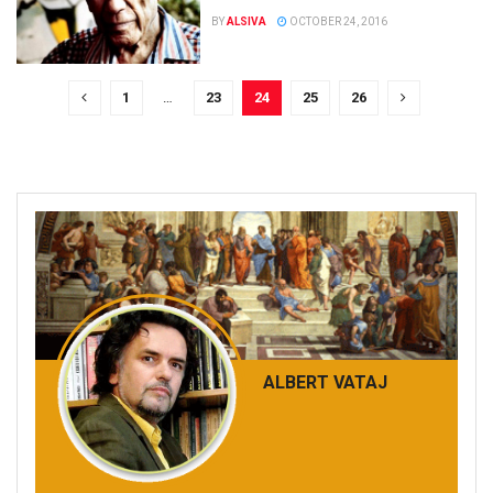
BY
ALSIVA
OCTOBER 24, 2016
1
…
23
24
25
26
ALBERT VATAJ