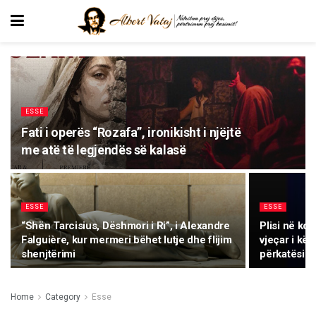
ESSE
Fati i operës “Rozafa”, ironikisht i njëjtë
me atë të legjendës së kalasë
ESSE
ESSE
“Shën Tarcisius, Dëshmori i Ri”, i Alexandre
Plisi në ko
Falguière, kur mermeri bëhet lutje dhe flijim
vjeçar i kët
shenjtërimi
përkatësis
Home
Category
Esse