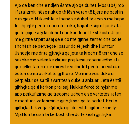
Ajo që bën dhe e ndjen është ajo që duhet. Mos u bëj rob
i fatalizmit, nëse nuk do të lësh veten të bjerë në boshin
e asgjësë. Nuk është e thënë se duhet të ecësh me hapa
të shpejtë për të mbërritur diku, hapat e sigurt janë ata
që të çojnë aty ku duhet dhe kur duhet të shkosh. Jepu
me gjithë shpirt asaj që e do me gjithë zemër dhe do të
shohësh se përveçse i pasur do të jesh dhe i lumtur.
Ushqeje me dritë gjithçka që jeta ta kredh në terr dhe se
bashkë me veten ke çliruar prej kësaj robëria edhe ata
që sjellin farën e së mirës të vullnetet për të ndryshuar
botën që na përket të gjithëve. Më mirë vdis duke u
përpjekur se sa të zvarritesh duke u ankuar. Jeta është
gjithçka që ti kërkon prej saj. Nuk ka forcë të hyjshme
apo përkufizime që tregojnë udhën e së vërtetës, jetën
e merituar, zotërimin e gjithçkasë që të përket. Kërko
gjithçka tek vetja. Gjithçka që do është gjithnjë me ty.
Mjafton të dish ta kërkosh dhe do të kesh gjithçka.