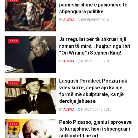
pamëshirshme e pasioneve të
shpenguara politike
BY
ALSIVA
DECEMBER 7, 2016
Ja rregullat për të shkruar një
ESSE
roman të mirë… huajtur nga libri
“On Writing” i Stephen King!
BY
ALSIVA
NOVEMBER 15, 2016
Lasgush Poradeci: Poezia nuk
ESSE
vdes kurrë, sepse ajo ka një
formë më skulpturale, ka një
derdhje jehuese
BY
ALSIVA
NOVEMBER 12, 2016
Pablo Picasso, gjeniu i sprovave
ESSE
të kurajshme, hovi i shpenguar i
sublimitetit në art