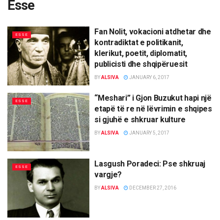
Esse
Fan Nolit, vokacioni atdhetar dhe
ESSE
kontradiktat e politikanit,
klerikut, poetit, diplomatit,
publicisti dhe shqipëruesit
BY
ALSIVA
JANUARY 6, 2017
“Meshari” i Gjon Buzukut hapi një
ESSE
etapë të re në lëvrimin e shqipes
si gjuhë e shkruar kulture
BY
ALSIVA
JANUARY 5, 2017
Lasgush Poradeci: Pse shkruaj
ESSE
vargje?
BY
ALSIVA
DECEMBER 27, 2016