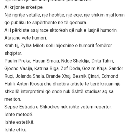
Ai krijonte arketipe.
Një ngritje vetulle, një heshtje, një ecje, një shikim mjaftonin
që publiku të shpërthente në të qeshura.
Ai i përkiste asaj race aktorësh që nuk e luajnë humorin.
Ata janë vetë humori.
Krah tij, Zylha Miloti solli hijeshinë e humorit femëror
shqiptar.
Paulin Preka, Hasan Smaja, Ndoc Sheldija, Drita Tahiri,
Gjosho Vasija, Katrina Biga, Zef Deda, Gëzim Kruja, Sandër
Ruçi, Jolanda Shala, Drande Xhaj, Besnik Çinari, Edmond
Halili, Anton Krosaj dhe dhjetëra artistë të tjerë krijuan një
shkollë interpretimi që ende nuk është studiuar aq sa
meriton.
Sepse Estrada e Shkodrës nuk ishte vetëm repertor.
Ishte metodë.
Ishte estetikë.
Ishte etikë.