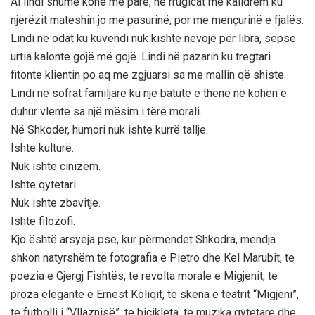
Ai lindi shumë kohë më parë, në rrugicat me kalldrëm ku
njerëzit mateshin jo me pasurinë, por me mençurinë e fjalës.
Lindi në odat ku kuvendi nuk kishte nevojë për libra, sepse
urtia kalonte gojë më gojë. Lindi në pazarin ku tregtari
fitonte klientin po aq me zgjuarsi sa me mallin që shiste.
Lindi në sofrat familjare ku një batutë e thënë në kohën e
duhur vlente sa një mësim i tërë morali.
Në Shkodër, humori nuk ishte kurrë tallje.
Ishte kulturë.
Nuk ishte cinizëm.
Ishte qytetari.
Nuk ishte zbavitje.
Ishte filozofi.
Kjo është arsyeja pse, kur përmendet Shkodra, mendja
shkon natyrshëm te fotografia e Pietro dhe Kel Marubit, te
poezia e Gjergj Fishtës, te revolta morale e Migjenit, te
proza elegante e Ernest Koliqit, te skena e teatrit “Migjeni”,
te futbolli i “Vllaznisë”, te biçikleta, te muzika qytetare dhe