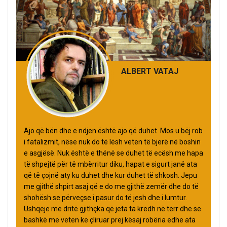
ALBERT VATAJ
Ajo që bën dhe e ndjen është ajo që duhet. Mos u bëj rob
i fatalizmit, nëse nuk do të lësh veten të bjerë në boshin
e asgjësë. Nuk është e thënë se duhet të ecësh me hapa
të shpejtë për të mbërritur diku, hapat e sigurt janë ata
që të çojnë aty ku duhet dhe kur duhet të shkosh. Jepu
me gjithë shpirt asaj që e do me gjithë zemër dhe do të
shohësh se përveçse i pasur do të jesh dhe i lumtur.
Ushqeje me dritë gjithçka që jeta ta kredh në terr dhe se
bashkë me veten ke çliruar prej kësaj robëria edhe ata