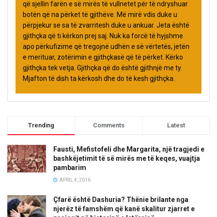
që sjellin farën e së mirës të vullnetet për të ndryshuar
botën që na përket të gjithëve. Më mirë vdis duke u
përpjekur se sa të zvarritesh duke u ankuar. Jeta është
gjithçka që ti kërkon prej saj. Nuk ka forcë të hyjshme
apo përkufizime që tregojnë udhën e së vërtetës, jetën
e merituar, zotërimin e gjithçkasë që të përket. Kërko
gjithçka tek vetja. Gjithçka që do është gjithnjë me ty.
Mjafton të dish ta kërkosh dhe do të kesh gjithçka.
Trending
Comments
Latest
Fausti, Mefistofeli dhe Margarita, një tragjedi e
bashkëjetimit të së mirës me të keqes, vuajtja
pambarim
APRIL 4, 2016
Çfarë është Dashuria? Thënie brilante nga
njerëz të famshëm që kanë skalitur zjarret e