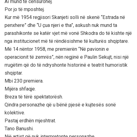
Ai mund të censurohej.
Por jo të mposhtej.
Kur më 1954 regjisori Skanjeti solli në skenë “Estrada në
penxhere” dhe “U çua njeri e tha”, askush nuk mund ta
parashikonte se katër vjet më vonë Shkodra do të kishte një
nga institucionet më të rëndësishme të kulturës shqiptare.
Më 14 nëntor 1958, me premierën “Në pavionin e
operacionit të zemrës”, nën regjinë e Paulin Sekujt, nisi një
rrugëtim që do të ndryshonte historinë e teatrit humoristik
shqiptar.
Mbi 230 premiera.
Mijëra shfaqje.
Breza të tërë spektatorësh.
Qindra personazhe që u bënë pjesë e kujtesës sonë
kolektive.
Pastaj erdhën mjeshtrat.
Tano Banushi.
Një artist që nuk interpretonte personazhe.