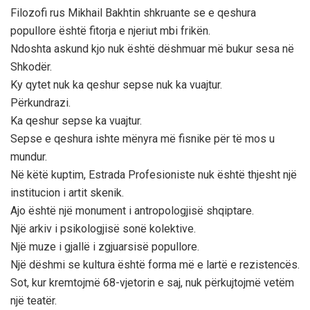
Filozofi rus Mikhail Bakhtin shkruante se e qeshura
popullore është fitorja e njeriut mbi frikën.
Ndoshta askund kjo nuk është dëshmuar më bukur sesa në
Shkodër.
Ky qytet nuk ka qeshur sepse nuk ka vuajtur.
Përkundrazi.
Ka qeshur sepse ka vuajtur.
Sepse e qeshura ishte mënyra më fisnike për të mos u
mundur.
Në këtë kuptim, Estrada Profesioniste nuk është thjesht një
institucion i artit skenik.
Ajo është një monument i antropologjisë shqiptare.
Një arkiv i psikologjisë sonë kolektive.
Një muze i gjallë i zgjuarsisë popullore.
Një dëshmi se kultura është forma më e lartë e rezistencës.
Sot, kur kremtojmë 68-vjetorin e saj, nuk përkujtojmë vetëm
një teatër.