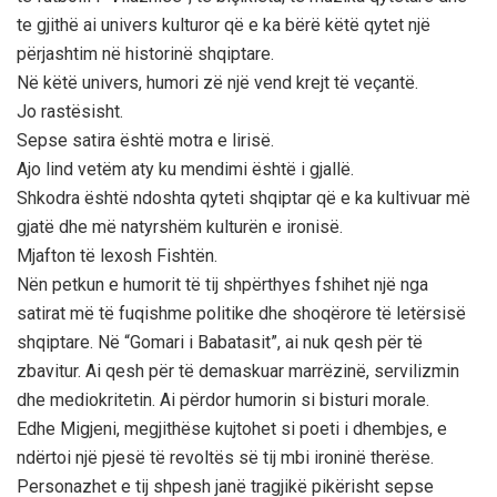
te gjithë ai univers kulturor që e ka bërë këtë qytet një
përjashtim në historinë shqiptare.
Në këtë univers, humori zë një vend krejt të veçantë.
Jo rastësisht.
Sepse satira është motra e lirisë.
Ajo lind vetëm aty ku mendimi është i gjallë.
Shkodra është ndoshta qyteti shqiptar që e ka kultivuar më
gjatë dhe më natyrshëm kulturën e ironisë.
Mjafton të lexosh Fishtën.
Nën petkun e humorit të tij shpërthyes fshihet një nga
satirat më të fuqishme politike dhe shoqërore të letërsisë
shqiptare. Në “Gomari i Babatasit”, ai nuk qesh për të
zbavitur. Ai qesh për të demaskuar marrëzinë, servilizmin
dhe mediokritetin. Ai përdor humorin si bisturi morale.
Edhe Migjeni, megjithëse kujtohet si poeti i dhembjes, e
ndërtoi një pjesë të revoltës së tij mbi ironinë therëse.
Personazhet e tij shpesh janë tragjikë pikërisht sepse