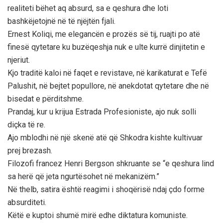
realiteti bëhet aq absurd, sa e qeshura dhe loti
bashkëjetojnë në të njëjtën fjali.
Ernest Koliqi, me elegancën e prozës së tij, ruajti po atë
finesë qytetare ku buzëqeshja nuk e ulte kurrë dinjitetin e
njeriut.
Kjo traditë kaloi në faqet e revistave, në karikaturat e Tefë
Palushit, në bejtet popullore, në anekdotat qytetare dhe në
bisedat e përditshme.
Prandaj, kur u krijua Estrada Profesioniste, ajo nuk solli
diçka të re.
Ajo mblodhi në një skenë atë që Shkodra kishte kultivuar
prej brezash.
Filozofi francez Henri Bergson shkruante se “e qeshura lind
sa herë që jeta ngurtësohet në mekanizëm.”
Në thelb, satira është reagimi i shoqërisë ndaj çdo forme
absurditeti.
Këtë e kuptoi shumë mirë edhe diktatura komuniste.