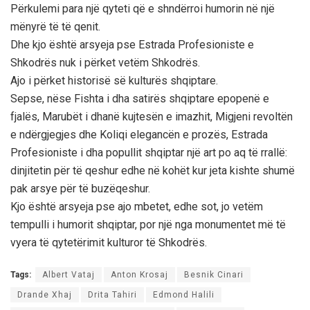
Përkulemi para një qyteti që e shndërroi humorin në një
mënyrë të të qenit.
Dhe kjo është arsyeja pse Estrada Profesioniste e
Shkodrës nuk i përket vetëm Shkodrës.
Ajo i përket historisë së kulturës shqiptare.
Sepse, nëse Fishta i dha satirës shqiptare epopenë e
fjalës, Marubët i dhanë kujtesën e imazhit, Migjeni revoltën
e ndërgjegjes dhe Koliqi elegancën e prozës, Estrada
Profesioniste i dha popullit shqiptar një art po aq të rrallë:
dinjitetin për të qeshur edhe në kohët kur jeta kishte shumë
pak arsye për të buzëqeshur.
Kjo është arsyeja pse ajo mbetet, edhe sot, jo vetëm
tempulli i humorit shqiptar, por një nga monumentet më të
vyera të qytetërimit kulturor të Shkodrës.
Tags:
Albert Vataj
Anton Krosaj
Besnik Cinari
Drande Xhaj
Drita Tahiri
Edmond Halili