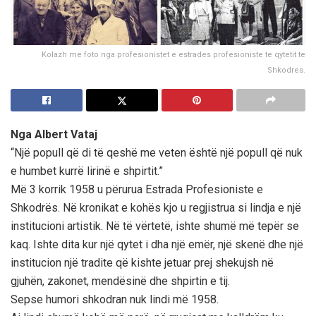
Kolazh me foto nga profesionistet e estrades profesioniste te qytetit te
Shkodres.
Nga Albert Vataj
“Një popull që di të qeshë me veten është një popull që nuk
e humbet kurrë lirinë e shpirtit.”
Më 3 korrik 1958 u përurua Estrada Profesioniste e
Shkodrës. Në kronikat e kohës kjo u regjistrua si lindja e një
institucioni artistik. Në të vërtetë, ishte shumë më tepër se
kaq. Ishte dita kur një qytet i dha një emër, një skenë dhe një
institucion një tradite që kishte jetuar prej shekujsh në
gjuhën, zakonet, mendësinë dhe shpirtin e tij.
Sepse humori shkodran nuk lindi më 1958.