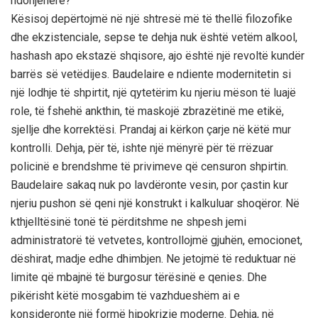
ndonjëherë?
Kësisoj depërtojmë në një shtresë më të thellë filozofike
dhe ekzistenciale, sepse te dehja nuk është vetëm alkool,
hashash apo ekstazë shqisore, ajo është një revoltë kundër
barrës së vetëdijes. Baudelaire e ndiente modernitetin si
një lodhje të shpirtit, një qytetërim ku njeriu mëson të luajë
role, të fshehë ankthin, të maskojë zbrazëtinë me etikë,
sjellje dhe korrektësi. Prandaj ai kërkon çarje në këtë mur
kontrolli. Dehja, për të, ishte një mënyrë për të rrëzuar
policinë e brendshme të privimeve që censuron shpirtin.
Baudelaire sakaq nuk po lavdëronte vesin, por çastin kur
njeriu pushon së qeni një konstrukt i kalkuluar shoqëror. Në
kthjelltësinë tonë të përditshme ne shpesh jemi
administratorë të vetvetes, kontrollojmë gjuhën, emocionet,
dëshirat, madje edhe dhimbjen. Ne jetojmë të reduktuar në
limite që mbajnë të burgosur tërësinë e qenies. Dhe
pikërisht këtë mosgabim të vazhdueshëm ai e
konsideronte një formë hipokrizie moderne. Dehja, në