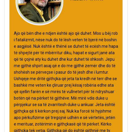
Ajo që bën dhe e ndjen është ajo që duhet. Mos u bëj rob
i fatalizmit, nëse nuk do të lësh veten të bjerë në boshin
e asgjësë. Nuk është e thënë se duhet të ecësh me hapa
të shpejtë për të mbërritur diku, hapat e sigurt janë ata
që të çojnë aty ku duhet dhe kur duhet të shkosh. Jepu
me gjithë shpirt asaj që e do me gjithë zemër dhe do të
shohësh se përveçse i pasur do të jesh dhe i lumtur.
Ushqeje me dritë gjithçka që jeta ta kredh në terr dhe se
bashkë me veten ke çliruar prej kësaj robëria edhe ata
që sjellin farën e së mirës të vullnetet për të ndryshuar
botën që na përket të gjithëve. Më mirë vdis duke u
përpjekur se sa të zvarritesh duke u ankuar. Jeta është
gjithçka që ti kërkon prej saj. Nuk ka forcë të hyjshme
apo përkufizime që tregojnë udhën e së vërtetës, jetën
e merituar, zotërimin e gjithçkasë që të përket. Kërko
gjithçka tek vetja. Gjithçka që do është gjithnjë me ty.