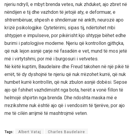
njeriu ndryll, e mbyt brenda vetes, nuk zhduket, ajo zbret në
nëndijen e tij dhe vazhdon të jetojë aty, e deformuar, e
shtrembëruar, shpesh e shndërruar në ankth, neurozë apo
krizë psikologjike. Qytetërimi, sipas tij, ndërtohet mbi
shtypjen e impulseve, por pikërisht kjo shtypje bëhet edhe
burimi i patologjive moderne. Njeriu që kontrollon gjithçka,
që nuk lejon asnjë çarje në fasadën e vet, mund të mos jetë
më i virtytshmi, por më i burgosuri i vetvetes.
Në këtë kuptim, Baudelaire dhe Freud takohen në një pikë të
errët, të dy dyshojnë te njeriu që nuk rrëzohet kurrë, që nuk
humbet kurrë kontrollin, që nuk zbulon asnjë dobësi. Sepse
ajo që fshihet vazhdimisht nga bota, herët a vonë fillon të
helmojë shpirtin nga brenda. Dhe ndoshta maska më e
rrezikshme nuk është ajo që i vendosim të tjerëve, por ajo
me të cilën arrijmë të mashtrojmë veten.
Tags:
Albert Vataj
Charles Baudelaire