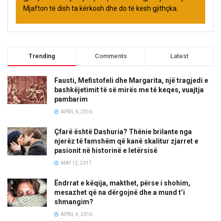
Mjafton të dish ta kërkosh dhe do të kesh gjithçka.
Trending
Comments
Latest
Fausti, Mefistofeli dhe Margarita, një tragjedi e
bashkëjetimit të së mirës me të keqes, vuajtja
pambarim
APRIL 4, 2016
Çfarë është Dashuria? Thënie brilante nga
njerëz të famshëm që kanë skalitur zjarret e
pasionit në historinë e letërsisë
MAY 12, 2017
Ëndrrat e këqija, makthet, përse i shohim,
mesazhet që na dërgojnë dhe a mund t’i
shmangim?
APRIL 4, 2016