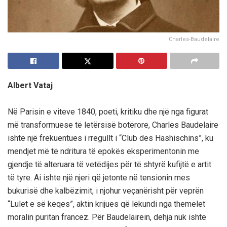
Charles-Baudelaire
Albert Vataj
Në Parisin e viteve 1840, poeti, kritiku dhe një nga figurat
më transformuese të letërsisë botërore, Charles Baudelaire
ishte një frekuentues i rregullt i “Club des Hashischins”, ku
mendjet më të ndritura të epokës eksperimentonin me
gjendje të alteruara të vetëdijes për të shtyrë kufijtë e artit
të tyre. Ai ishte një njeri që jetonte në tensionin mes
bukurisë dhe kalbëzimit, i njohur veçanërisht për veprën
“Lulet e së keqes”, aktin krijues që lëkundi nga themelet
moralin puritan francez. Për Baudelairein, dehja nuk ishte