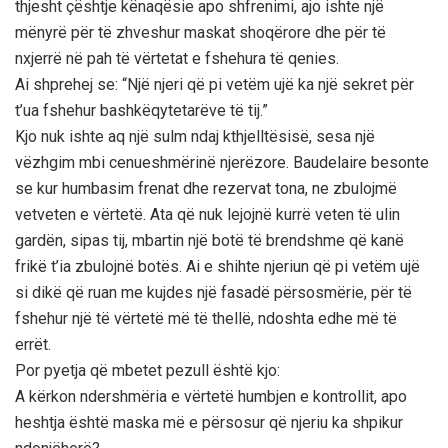
thjesht çështje kënaqësie apo shfrenimi, ajo ishte një
mënyrë për të zhveshur maskat shoqërore dhe për të
nxjerrë në pah të vërtetat e fshehura të qenies.
Ai shprehej se: “Një njeri që pi vetëm ujë ka një sekret për
t’ua fshehur bashkëqytetarëve të tij.”
Kjo nuk ishte aq një sulm ndaj kthjelltësisë, sesa një
vëzhgim mbi cenueshmërinë njerëzore. Baudelaire besonte
se kur humbasim frenat dhe rezervat tona, ne zbulojmë
vetveten e vërtetë. Ata që nuk lejojnë kurrë veten të ulin
gardën, sipas tij, mbartin një botë të brendshme që kanë
frikë t’ia zbulojnë botës. Ai e shihte njeriun që pi vetëm ujë
si dikë që ruan me kujdes një fasadë përsosmërie, për të
fshehur një të vërtetë më të thellë, ndoshta edhe më të
errët.
Por pyetja që mbetet pezull është kjo:
A kërkon ndershmëria e vërtetë humbjen e kontrollit, apo
heshtja është maska më e përsosur që njeriu ka shpikur