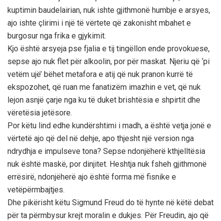
kuptimin baudelairian, nuk ishte gjithmonë humbje e arsyes,
ajo ishte çlirimi i një të vërtete që zakonisht mbahet e
burgosur nga frika e gjykimit.
Kjo është arsyeja pse fjalia e tij tingëllon ende provokuese,
sepse ajo nuk flet për alkoolin, por për maskat. Njeriu që ‘pi
vetëm ujë’ bëhet metafora e atij që nuk pranon kurrë të
ekspozohet, që ruan me fanatizëm imazhin e vet, që nuk
lejon asnjë çarje nga ku të duket brishtësia e shpirtit dhe
vëretësia jetësore.
Por këtu lind edhe kundërshtimi i madh, a është vetja jonë e
vërtetë ajo që del në dehje, apo thjesht një version nga
ndrydhja e impulseve tona? Sepse ndonjëherë kthjelltësia
nuk është maskë, por dinjitet. Heshtja nuk fsheh gjithmonë
errësirë, ndonjëherë ajo është forma më fisnike e
vetëpërmbajtjes.
Dhe pikërisht këtu Sigmund Freud do të hynte në këtë debat
për ta përmbysur krejt moralin e dukjes. Për Freudin, ajo që