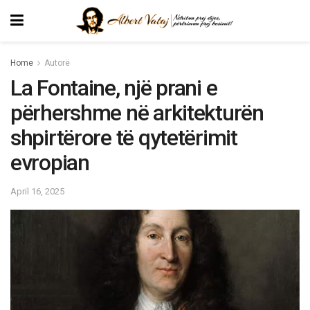
Home
Autorë
La Fontaine, një prani e
përhershme në arkitekturën
shpirtërore të qytetërimit
evropian
April 16, 2025