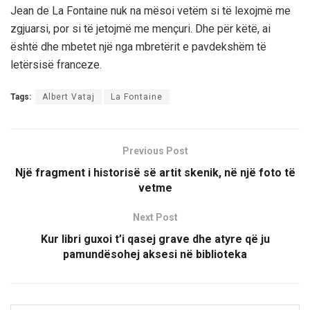
Jean de La Fontaine nuk na mësoi vetëm si të lexojmë me
zgjuarsi, por si të jetojmë me mençuri. Dhe për këtë, ai
është dhe mbetet një nga mbretërit e pavdekshëm të
letërsisë franceze.
Tags:
Albert Vataj
La Fontaine
Previous Post
Një fragment i historisë së artit skenik, në një foto të
vetme
Next Post
Kur libri guxoi t’i qasej grave dhe atyre që ju
pamundësohej aksesi në biblioteka