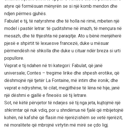
atyre që formësuan mënyrën se si një komb mendon dhe
ndjen përmes gjuhës.
Fabulat e tij, të natyrshme dhe të holla në rimë, mbeten një
model i pastër letrar: të çuditshme në imazh, të mençura në
mesazh, dhe të thjeshta në paraqitje. Ato u bënë menjëherë
pjesë e shpirtit të lexuesve francezë, duke u mësuar
përmendësh në shkolla dhe duke u cituar ndër breza si urti
popullore.
Veprat e tij ndahen në tri kategori: Fabulat, që janë
universale; Contes – tregime lirike dhe shpesh erotike, që
dëshmojnë një tjetër La Fontaine, më intim dhe ironik; dhe
veprat e ndryshme, të cilat, megjithëse të lëna në hije, janë
një dëshmi e gjallë e finesës së tij letrare.
Sot, në këtë përvjetor të ndarjes së tij nga jeta, kujtojmë një
shkrimtar që nuk vdiq, por u shndërrua në fjalë që mbijetojnë
kohën, në kafshë që flasin më njerëzishëm se vetë njerëzit,
në moralitete që mbrojnë virtytin më mirë se çdo ligj.