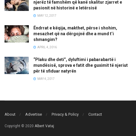
njerëz të famshëm që kanë skalitur zjarret e
pasionit në historinë e letërsisë
MAY 12, 2017
Ëndrrat e këqija, makthet, përse i shohim,
mesazhet që na dërgojnë dhe a mund t’i
shmangim?
APRIL 4, 2016
“Plaku dhe deti”, dyluftimi i pabarabartë i
mundësisë, sprova e fatit dhe guximit të njeriut
për të sfiduar natyrën
MAY 4, 2017
About
Advertise
Privacy & Policy
Contact
Copyright © 2020
Albert Vataj