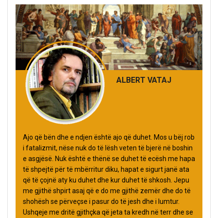
ALBERT VATAJ
Ajo që bën dhe e ndjen është ajo që duhet. Mos u bëj rob
i fatalizmit, nëse nuk do të lësh veten të bjerë në boshin
e asgjësë. Nuk është e thënë se duhet të ecësh me hapa
të shpejtë për të mbërritur diku, hapat e sigurt janë ata
që të çojnë aty ku duhet dhe kur duhet të shkosh. Jepu
me gjithë shpirt asaj që e do me gjithë zemër dhe do të
shohësh se përveçse i pasur do të jesh dhe i lumtur.
Ushqeje me dritë gjithçka që jeta ta kredh në terr dhe se