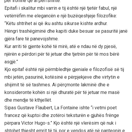
për ironinë që ai përfshinte.
Epitafi i skalitur mbi varrin e tij është një tjetër fabul, një
vetërrëfim me elegancën e një buzëqeshjeje filozofike:
“Këtu shtrihet ai që iku ashtu sikurse kishte ardhur.
Hëngri trashëgiminë dhe kapiti duke besuar se pasuritë janë
gjëra fare të panevojshme.
Kur arriti të gjente kohë të mirë, atë e ndau në dy pjesë,
njërën e përdori për të jetuar dhe tjetrën për të mos bërë
asgjë.”
Kjo epitaf është një përmbledhje gjeniale e filozofisë së tij
mbi jetën, pasurinë, kotësinë e përpjekjeve dhe virtytin e
shijimit të së tashmes. Ai përçmonte lakminë dhe e
konsideronte kohën si një dhuratë për të jetuar me masë
dhe mendje të kthjellët.
Sipas Gustave Flaubert, La Fontaine ishte “i vetmi poet
francez që kuptoi dhe zotëroi teksturën e gjuhës frënge
përpara Victor Hugo-s.” Kjo është një vlerësim që nuk i
shtohet thjesht emrit të tij, por e vendos atë në panteonin e