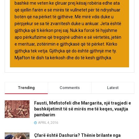
bashkë me veten ke çliruar prej kësaj robëria edhe ata
që sjellin farën e së mirës të vullnetet për të ndryshuar
botën që na përket të gjithëve. Më mirë vdis duke u
përpjekur se sa të zvarritesh duke u ankuar. Jeta është
gjithçka që ti kërkon prej saj. Nuk ka forcë të hyjshme
apo përkufizime që tregojnë udhën e së vërtetës, jetën
e merituar, zotërimin e gjithçkasë që të përket. Kërko
gjithçka tek vetja. Gjithçka që do është gjithnjë me ty.
Mjafton të dish ta kërkosh dhe do të kesh gjithçka.
Trending
Comments
Latest
Fausti, Mefistofeli dhe Margarita, një tragjedi e
bashkëjetimit të së mirës me të keqes, vuajtja
pambarim
APRIL 4, 2016
Çfarë është Dashuria? Thënie brilante nga