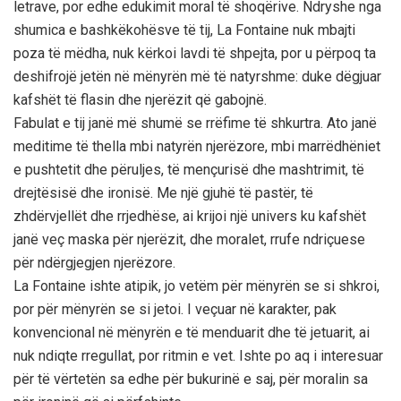
letrave, por edhe edukimit moral të shoqërive. Ndryshe nga
shumica e bashkëkohësve të tij, La Fontaine nuk mbajti
poza të mëdha, nuk kërkoi lavdi të shpejta, por u përpoq ta
deshifrojë jetën në mënyrën më të natyrshme: duke dëgjuar
kafshët të flasin dhe njerëzit që gabojnë.
Fabulat e tij janë më shumë se rrëfime të shkurtra. Ato janë
meditime të thella mbi natyrën njerëzore, mbi marrëdhëniet
e pushtetit dhe përuljes, të mençurisë dhe mashtrimit, të
drejtësisë dhe ironisë. Me një gjuhë të pastër, të
zhdërvjellët dhe rrjedhëse, ai krijoi një univers ku kafshët
janë veç maska për njerëzit, dhe moralet, rrufe ndriçuese
për ndërgjegjen njerëzore.
La Fontaine ishte atipik, jo vetëm për mënyrën se si shkroi,
por për mënyrën se si jetoi. I veçuar në karakter, pak
konvencional në mënyrën e të menduarit dhe të jetuarit, ai
nuk ndiqte rregullat, por ritmin e vet. Ishte po aq i interesuar
për të vërtetën sa edhe për bukurinë e saj, për moralin sa