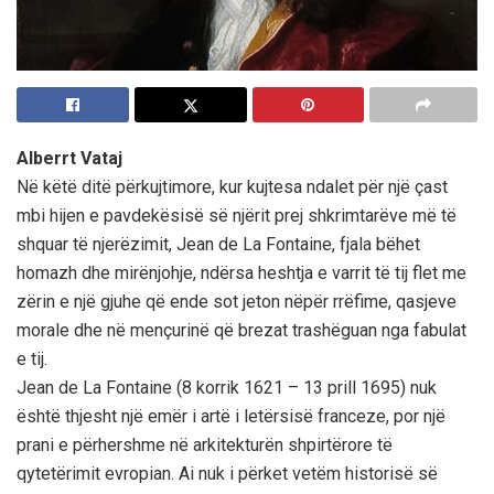
Alberrt Vataj
Në këtë ditë përkujtimore, kur kujtesa ndalet për një çast
mbi hijen e pavdekësisë së njërit prej shkrimtarëve më të
shquar të njerëzimit, Jean de La Fontaine, fjala bëhet
homazh dhe mirënjohje, ndërsa heshtja e varrit të tij flet me
zërin e një gjuhe që ende sot jeton nëpër rrëfime, qasjeve
morale dhe në mençurinë që brezat trashëguan nga fabulat
e tij.
Jean de La Fontaine (8 korrik 1621 – 13 prill 1695) nuk
është thjesht një emër i artë i letërsisë franceze, por një
prani e përhershme në arkitekturën shpirtërore të
qytetërimit evropian. Ai nuk i përket vetëm historisë së