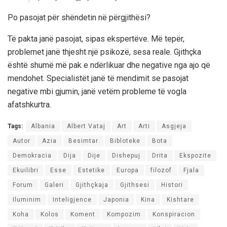
Po pasojat për shëndetin në përgjithësi?
Të pakta janë pasojat, sipas ekspertëve. Më tepër,
problemet janë thjesht një psikozë, sesa reale. Gjithçka
është shumë më pak e ndërlikuar dhe negative nga ajo që
mendohet. Specialistët janë të mendimit se pasojat
negative mbi gjumin, janë vetëm probleme të vogla
afatshkurtra.
Tags:
Albania
Albert Vataj
Art
Arti
Asgjeja
Autor
Azia
Besimtar
Bibloteke
Bota
Demokracia
Dija
Dije
Dishepuj
Drita
Ekspozite
Ekuilibri
Esse
Estetike
Europa
filozof
Fjala
Forum
Galeri
Gjithçkaja
Gjithsesi
Histori
Iluminim
Inteligjence
Japonia
Kina
Kishtare
Koha
Kolos
Koment
Kompozim
Konspiracion