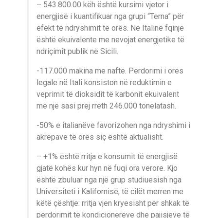
– 543.800.00 këh është kursimi vjetor i
energjisë i kuantifikuar nga grupi “Terna” për
efekt të ndryshimit të orës. Në Italinë fqinje
është ekuivalente me nevojat energjetike të
ndriçimit publik në Sicili.
-117.000 makina me naftë. Përdorimi i orës
legale në Itali konsiston në reduktimin e
veprimit të dioksidit të karbonit ekuivalent
me një sasi prej rreth 246.000 tonelatash.
-50% e italianëve favorizohen nga ndryshimi i
akrepave të orës siç është aktualisht.
– +1% është rritja e konsumit të energjisë
gjatë kohës kur hyn në fuqi ora verore. Kjo
është zbuluar nga një grup studiuesish nga
Universiteti i Kalifornisë, të cilët merren me
këtë çështje: rritja vjen kryesisht për shkak të
përdorimit të kondicionerëve dhe pajisjeve të