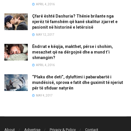
APRIL 4, 2016
Çfarë është Dashuria? Thënie brilante nga
njerëz të famshëm që kanë skalitur zjarret e
pasionit në historinë e letërsisë
MAY 12, 2017
Ëndrrat e këqija, makthet, përse i shohim,
mesazhet që na dërgojnë dhe a mund t’i
shmangim?
APRIL 4, 2016
“Plaku dhe deti”, dyluftimi i pabarabartë i
mundësisë, sprova e fatit dhe guximit të njeriut
për të sfiduar natyrën
MAY 4, 2017
About
Advertise
Privacy & Policy
Contact