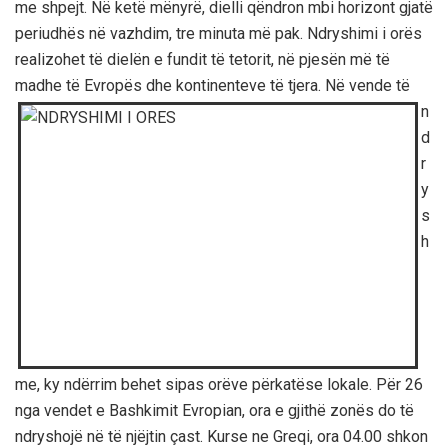
me shpejt. Në ketë mënyrë, dielli qëndron mbi horizont gjatë
periudhës në vazhdim, tre minuta më pak. Ndryshimi i orës
realizohet të dielën e fundit të tetorit, në pjesën më të
madhe të
Evropës dhe kontinenteve të tjera. Në vende të
n
d
r
y
s
h
me, ky ndërrim behet sipas orëve përkatëse lokale. Për 26
nga vendet e Bashkimit Evropian, ora e gjithë zonës do të
ndryshojë në të njëjtin çast. Kurse ne Greqi, ora 04.00 shkon