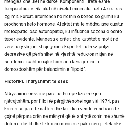
mëngjes dhe ulet në darkë. Komponenti i tretë është
temperatura, e cila ulet në nivelet minimale, rreth 4 ore pas
zgjimit. Forcat, alternohen në rrethin e kohës se gjumit ku
prodhohen këto hormone. Afektet më të mëdha janë quajtur
meteopatici ose autonopatici, ku influenca sezonale është
tepër evidente. Mungesa e dritës dhe kushtet e motit në
verë ndryshojnë, shpjegojnë ekspertet, ndërsa pritja
depresive që përfshihet në vjeshtë redukton rritjen në
serotonin, i ashtuquajtur hormon i kënaqësisë, i
domosdoshëm për balancimin e “lipoid”.
Historiku i ndryshimit të orës
Ndryshimi i orës më parë në Europë ka qenë jo i
njëtrajtshëm, por filloi të përgjithësohej nga viti 1974, pas
krizës së parë të naftës dhe kur disa vende vendosën të
çojnë përpara orën në mënyrë që të shfrytëzonin më shumë
dritën e diellit dhe të konsumonin më pak energji elektrike.