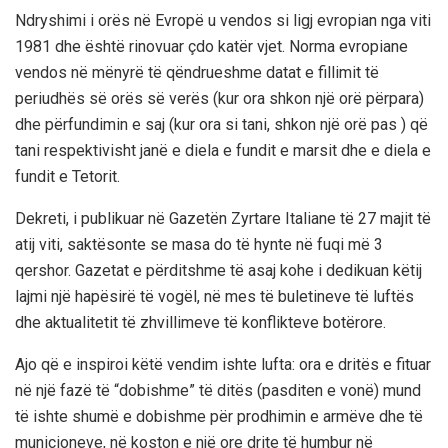
Ndryshimi i orës në Evropë u vendos si ligj evropian nga viti
1981 dhe është rinovuar çdo katër vjet. Norma evropiane
vendos në mënyrë të qëndrueshme datat e fillimit të
periudhës së orës së verës (kur ora shkon një orë përpara)
dhe përfundimin e saj (kur ora si tani, shkon një orë pas ) që
tani respektivisht janë e diela e fundit e marsit dhe e diela e
fundit e Tetorit.
Dekreti, i publikuar në Gazetën Zyrtare Italiane të 27 majit të
atij viti, saktësonte se masa do të hynte në fuqi më 3
qershor. Gazetat e përditshme të asaj kohe i dedikuan këtij
lajmi një hapësirë të vogël, në mes të buletineve të luftës
dhe aktualitetit të zhvillimeve të konflikteve botërore.
Ajo që e inspiroi këtë vendim ishte lufta: ora e dritës e fituar
në një fazë të “dobishme” të ditës (pasditen e vonë) mund
të ishte shumë e dobishme për prodhimin e armëve dhe të
municioneve, në koston e një ore drite të humbur në