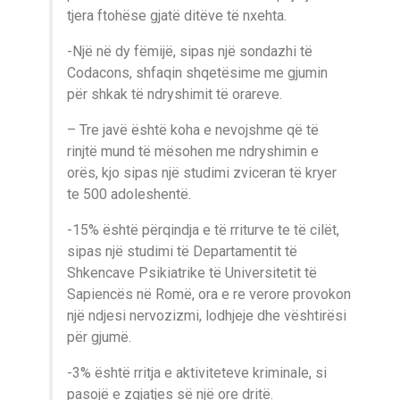
tjera ftohëse gjatë ditëve të nxehta.
-Një në dy fëmijë, sipas një sondazhi të
Codacons, shfaqin shqetësime me gjumin
për shkak të ndryshimit të orareve.
– Tre javë është koha e nevojshme që të
rinjtë mund të mësohen me ndryshimin e
orës, kjo sipas një studimi zviceran të kryer
te 500 adoleshentë.
-15% është përqindja e të rriturve te të cilët,
sipas një studimi të Departamentit të
Shkencave Psikiatrike të Universitetit të
Sapiencës në Romë, ora e re verore provokon
një ndjesi nervozizmi, lodhjeje dhe vështirësi
për gjumë.
-3% është rritja e aktiviteteve kriminale, si
pasojë e zgjatjes së një ore dritë.