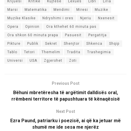
Krijuesi
Kritike
Kujtese
Lexues
Libri
Liria
Marsi
Matematika
Mendimi
Miresi
Muzike
Muzike Klasike
Ndryshimi i ores
Njeriu
Nxenesit
Opera
Opinion
Ora kthehet 60 minuta pas
Ora shkon 60 minuta prapa
Pasuesit
Pergatitja
Pikture
Publik
Sekret
Shenjtor
Shkenca
Shqip
Tablo
Tetori
Themelim
Tradita
Trashegimia
Universi
USA
Zgjerohet
Zoti
Previous Post
Bëhuni mbretëresha të argëtimit dalldisës oral,
rrëmbeni territore të papushtuara të kënaqësisë
Next Post
Ezra Paund, patriarku i poezisë, ai që ka jetuar më
shumë me ide sesa me njerëz