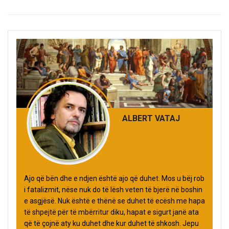
ALBERT VATAJ
Ajo që bën dhe e ndjen është ajo që duhet. Mos u bëj rob
i fatalizmit, nëse nuk do të lësh veten të bjerë në boshin
e asgjësë. Nuk është e thënë se duhet të ecësh me hapa
të shpejtë për të mbërritur diku, hapat e sigurt janë ata
që të çojnë aty ku duhet dhe kur duhet të shkosh. Jepu