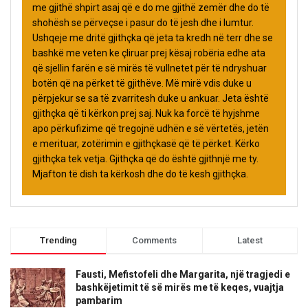
me gjithë shpirt asaj që e do me gjithë zemër dhe do të
shohësh se përveçse i pasur do të jesh dhe i lumtur.
Ushqeje me dritë gjithçka që jeta ta kredh në terr dhe se
bashkë me veten ke çliruar prej kësaj robëria edhe ata
që sjellin farën e së mirës të vullnetet për të ndryshuar
botën që na përket të gjithëve. Më mirë vdis duke u
përpjekur se sa të zvarritesh duke u ankuar. Jeta është
gjithçka që ti kërkon prej saj. Nuk ka forcë të hyjshme
apo përkufizime që tregojnë udhën e së vërtetës, jetën
e merituar, zotërimin e gjithçkasë që të përket. Kërko
gjithçka tek vetja. Gjithçka që do është gjithnjë me ty.
Mjafton të dish ta kërkosh dhe do të kesh gjithçka.
Trending
Comments
Latest
Fausti, Mefistofeli dhe Margarita, një tragjedi e
bashkëjetimit të së mirës me të keqes, vuajtja
pambarim