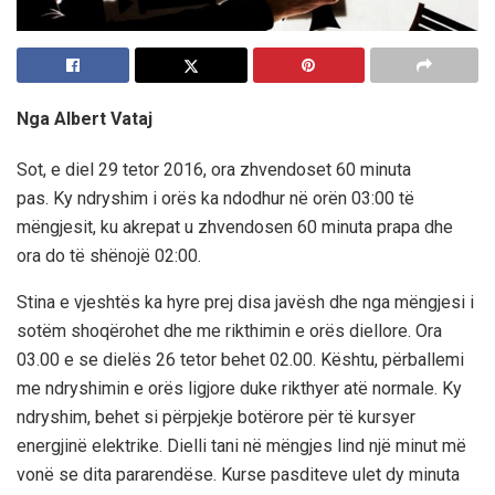
Nga Albert Vataj
Sot, e diel 29 tetor 2016, ora zhvendoset 60 minuta
pas. Ky ndryshim i orës ka ndodhur në orën 03:00 të
mëngjesit, ku akrepat u zhvendosen 60 minuta prapa dhe
ora do të shënojë 02:00.
Stina e vjeshtës ka hyre prej disa javësh dhe nga mëngjesi i
sotëm shoqërohet dhe me rikthimin e orës diellore. Ora
03.00 e se dielës 26 tetor behet 02.00. Kështu, përballemi
me ndryshimin e orës ligjore duke rikthyer atë normale. Ky
ndryshim, behet si përpjekje botërore për të kursyer
energjinë elektrike. Dielli tani në mëngjes lind një minut më
vonë se dita pararendëse. Kurse pasditeve ulet dy minuta