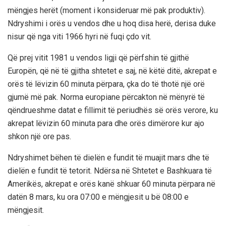
mëngjes herët (moment i konsideruar më pak produktiv).
Ndryshimi i orës u vendos dhe u hoq disa herë, derisa duke
nisur që nga viti 1966 hyri në fuqi çdo vit.
Që prej vitit 1981 u vendos ligji që përfshin të gjithë
Europën, që në të gjitha shtetet e saj, në këtë ditë, akrepat e
orës të lëvizin 60 minuta përpara, çka do të thotë një orë
gjumë më pak. Norma europiane përcakton në mënyrë të
qëndrueshme datat e fillimit të periudhës së orës verore, ku
akrepat lëvizin 60 minuta para dhe orës dimërore kur ajo
shkon një ore pas.
Ndryshimet bëhen të dielën e fundit të muajit mars dhe të
dielën e fundit të tetorit. Ndërsa në Shtetet e Bashkuara të
Amerikës, akrepat e orës kanë shkuar 60 minuta përpara në
datën 8 mars, ku ora 07:00 e mëngjesit u bë 08:00 e
mëngjesit.