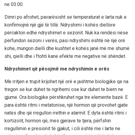
ne 03.00.
Dimri po afrohet, pavarësisht se temperaturat e larta nuk e
konfirmojnë një gjë të tillë. Ndryshimi i kohës diellore
përcakton edhe ndryshimet e sezonit. Nuk ka rendësi nëse
përfundon sezoni i verës, pasi ndryshimi është në një orë
kohe, mungon dielli dhe kushtet e kohës janë më me shumë
shi, qielli dhe i ftohti kane efekte me negative në shëndet.
Ndryshimet që pësojmë me ndryshimin e orës
Me rritjen e trupit krijohet një orë e jashtme biologjike qe na
tregon se kur duhet te ngrihemi ose kur duhet te biem ne
gjume. Ora biologjike përshkruhet nga tre elemente bazë. E
para është ritmi i metatonise, një hormon që provohet gjate
natës dhe që rregullon rrethin e alarmit. E dyta është ritmi i
kortizolit, hormon që, mes gjerave te tjera, përfshin
rregullimin e presionit të gjakut, i cili është me i larte ne