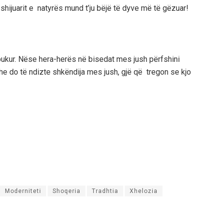
 shijuarit e natyrës mund t’ju bëjë të dyve më të gëzuar!
e bukur. Nëse hera-herës në bisedat mes jush përfshini
e do të ndizte shkëndija mes jush, gjë që tregon se kjo
Moderniteti
Shoqeria
Tradhtia
Xhelozia