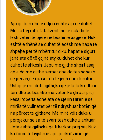
Ajo që bën dhe e ndjen është ajo që duhet.
Mos u bëj rob i fatalizmit, nëse nuk do të
lësh veten të bjerë në boshin e asgjësë. Nuk
është e thënë se duhet të ecësh me hapa të
shpejtë për të mbërritur diku, hapat e sigurt
janë ata që të çojnë aty ku duhet dhe kur
duhet të shkosh. Jepu me gjithë shpirt asaj
që e do me gjithë zemër dhe do të shohësh
se përveçse i pasur do të jesh dhe i lumtur.
Ushqeje me dritë gjithçka që jeta ta kredh në
terr dhe se bashkë me veten ke çliruar prej
kësaj robëria edhe ata që sjellin farën e së
mirës të vullnetet për të ndryshuar botën që
na përket të gjithëve. Më mirë vdis duke u
përpjekur se sa të zvarritesh duke u ankuar.
Jeta është gjithçka që ti kërkon prej saj. Nuk
ka forcë të hyjshme apo përkufizime që