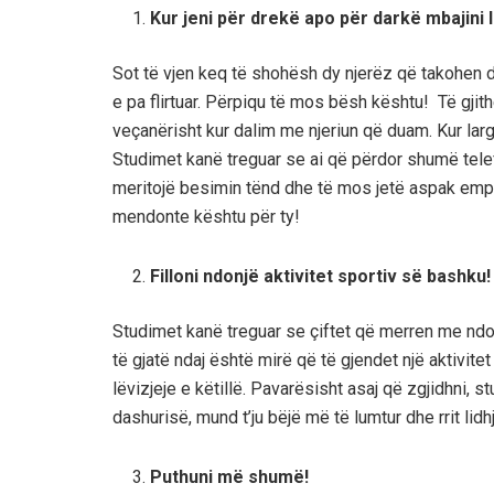
Kur jeni për drekë apo për darkë mbajini 
Sot të vjen keq të shohësh dy njerëz që takohen dh
e pa flirtuar. Përpiqu të mos bësh kështu! Të gjith
veçanërisht kur dalim me njeriun që duam. Kur larg
Studimet kanë treguar se ai që përdor shumë tel
meritojë besimin tënd dhe të mos jetë aspak empat
mendonte kështu për ty!
Filloni ndonjë aktivitet sportiv së bashku!
Studimet kanë treguar se çiftet që merren me ndon
të gjatë ndaj është mirë që të gjendet një aktivitet 
lëvizjeje e këtillë. Pavarësisht asaj që zgjidhni, 
dashurisë, mund t’ju bëjë më të lumtur dhe rrit li
Puthuni më shumë!