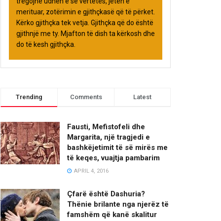
tregojnë udhën e së vërtetës, jetën e
merituar, zotërimin e gjithçkasë që të përket.
Kërko gjithçka tek vetja. Gjithçka që do është
gjithnjë me ty. Mjafton të dish ta kërkosh dhe
do të kesh gjithçka.
Trending
Comments
Latest
Fausti, Mefistofeli dhe
Margarita, një tragjedi e
bashkëjetimit të së mirës me
të keqes, vuajtja pambarim
APRIL 4, 2016
Çfarë është Dashuria?
Thënie brilante nga njerëz të
famshëm që kanë skalitur