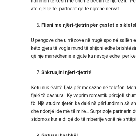
ndihmon të kesh më shumë besim te njerëzit. Përq
ato sjellje të partnerit që të ngrenë nervat.
Flisni me njëri-tjetrin për çastet e siklet
U pengove dhe u rrëzove në rrugë apo në sallën e 
këto gjëra të vogla mund të shijoni edhe brisht
që një marrëdhënie e gjatë ka nevojë edhe për k
Shkruajini njëri-tjetrit!
Këtu nuk është fjala për mesazhe në telefon. Merr n
fjalë të dashura. Ky veprim romantik përcjell shu
fb. Një studim tjetër ka dalë në përfundimin së s
dhe ndonjë ide më të mirë… Surprizoje partnerin d
sidomos kur e di që do të mbërrijë vonë në shtëpi
Gatuani bashkë!