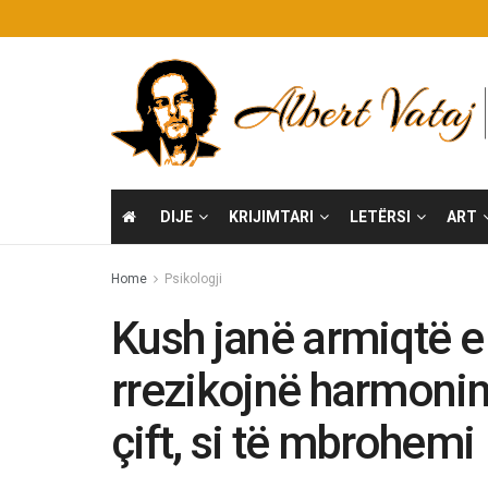
DIJE
KRIJIMTARI
LETËRSI
ART
Home
Psikologji
Kush janë armiqtë e
rrezikojnë harmoni
çift, si të mbrohemi