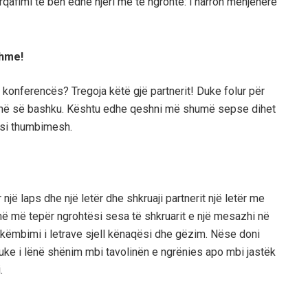
afimi të bën edhe njeri më të ngrohtë: i harron menjëherë
shme!
konferencës? Tregoja këtë gjë partnerit! Duke folur për
ësinë së bashku. Kështu edhe qeshni më shumë sepse dihet
ësi thumbimesh.
jë laps dhe një letër dhe shkruaji partnerit një letër me
më më tepër ngrohtësi sesa të shkruarit e një mesazhi në
hkëmbimi i letrave sjell kënaqësi dhe gëzim. Nëse doni
uke i lënë shënim mbi tavolinën e ngrënies apo mbi jastëk
.