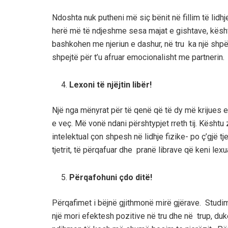
Ndoshta nuk putheni më siç bënit në fillim të lidhj
herë më të ndjeshme sesa majat e gishtave, kësh
bashkohen me njeriun e dashur, në tru ka një shp
shpejtë për t’u afruar emocionalisht me partnerin.
Lexoni të njëjtin libër!
Një nga mënyrat për të qenë që të dy më krijues e m
e veç. Më vonë ndani përshtypjet rreth tij. Kështu z
intelektual çon shpesh në lidhje fizike- po ç’gjë t
tjetrit, të përqafuar dhe pranë librave që keni lexu
Përqafohuni çdo ditë!
Përqafimet i bëjnë gjithmonë mirë gjërave. Studim
një mori efektesh pozitive në tru dhe në trup, duk