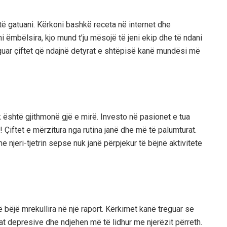
të gatuani. Kërkoni bashkë receta në internet dhe
i ëmbëlsira, kjo mund t’ju mësojë të jeni ekip dhe të ndani
reguar çiftet që ndajnë detyrat e shtëpisë kanë mundësi më
 është gjithmonë gjë e mirë. Investo në pasionet e tua
! Çiftet e mërzitura nga rutina janë dhe më të palumturat.
njeri-tjetrin sepse nuk janë përpjekur të bëjnë aktivitete
ë bëjë mrekullira në një raport. Kërkimet kanë treguar se
jat depresive dhe ndjehen më të lidhur me njerëzit përreth.