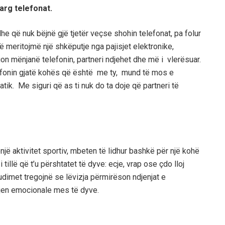
larg telefonat.
e që nuk bëjnë gjë tjetër veçse shohin telefonat, pa folur
ë meritojmë një shkëputje nga pajisjet elektronike,
on mënjanë telefonin, partneri ndjehet dhe më i vlerësuar.
efonin gjatë kohës që është me ty, mund të mos e
ik. Me siguri që as ti nuk do ta doje që partneri të
jë aktivitet sportiv, mbeten të lidhur bashkë për një kohë
i tillë që t’u përshtatet të dyve: ecje, vrap ose çdo lloj
studimet tregojnë se lëvizja përmirëson ndjenjat e
dhjen emocionale mes të dyve.