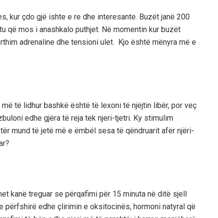
es, kur çdo gjë ishte e re dhe interesante. Buzët janë 200
tu që mos i anashkalo puthjet. Në momentin kur buzët
ërthim adrenaline dhe tensioni ulet. Kjo është mënyra më e
ë të lidhur bashkë është të lexoni të njëjtin libër, por veç
buloni edhe gjëra të reja tek njeri-tjetri. Ky stimulim
jetër mund të jetë më e ëmbël sesa të qëndruarit afër njëri-
ar?
et kanë treguar se përqafimi për 15 minuta në ditë sjell
e përfshirë edhe çlirimin e oksitocinës, hormoni natyral që