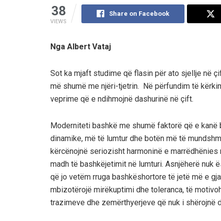
38
Share on Facebook
VIEWS
Nga Albert Vataj
Sot ka mjaft studime që flasin për ato sjellje në ç
më shumë me njëri-tjetrin. Në përfundim të kërkim
veprime që e ndihmojnë dashurinë në çift.
Moderniteti bashkë me shumë faktorë që e kanë b
dinamike, më të lumtur dhe botën më të mundshme 
kërcënojnë seriozisht harmoninë e marrëdhënies në 
madh të bashkëjetimit në lumturi. Asnjëherë nuk
që jo vetëm rruga bashkëshortore të jetë më e gj
mbizotërojë mirëkuptimi dhe toleranca, të motivohe
trazimeve dhe zemërthyerjeve që nuk i shërojnë do