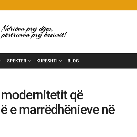
SPEKTËR
KURESHTI
BLOG
 modernitetit që
në e marrëdhënieve në