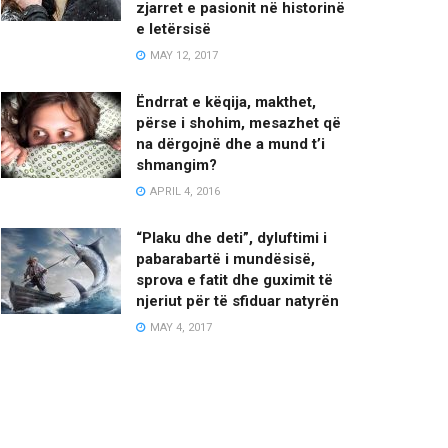
zjarret e pasionit në historinë
e letërsisë
MAY 12, 2017
Ëndrrat e këqija, makthet,
përse i shohim, mesazhet që
na dërgojnë dhe a mund t’i
shmangim?
APRIL 4, 2016
“Plaku dhe deti”, dyluftimi i
pabarabartë i mundësisë,
sprova e fatit dhe guximit të
njeriut për të sfiduar natyrën
MAY 4, 2017