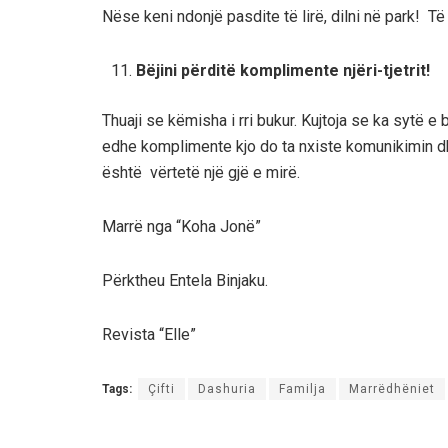
Nëse keni ndonjë pasdite të lirë, dilni në park! Të
Bëjini përditë komplimente njëri-tjetrit!
Thuaji se këmisha i rri bukur. Kujtoja se ka sytë 
edhe komplimente kjo do ta nxiste komunikimin dh
është vërtetë një gjë e mirë.
Marrë nga “Koha Jonë”
Përktheu Entela Binjaku.
Revista “Elle”
Tags:
Çifti
Dashuria
Familja
Marrëdhëniet