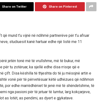
Share on Twitter
Share on Pinterest
ift që mund t’u vijnë në ndihmë partnerëve për t’u afruar
eve, studiuesit kanë hartuar edhe një listë me 11
ërë jetën tonë më të vrullshme, më të bukur, më
për tu zotëruar, ka sjellë edhe disa rrisqe që e
çift. Disa këshilla të thjeshta do të ju mësojnë artin e
 është vonë për të përvetësuar këtë udhëzues që ndihmon
atë, por edhe marrëdhëniet të jenë më të shëndetshme, të
mi nga pasioni për të jetuar të lumtur, larg kokçarjeve,
t as lotët, as pendimi, as dyert e gjykatave.