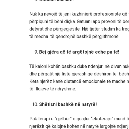
Nuk ka nevojë të jeni kuzhinierë profesionistë që 
përpiquni të bëni diçka. Gatuani apo provoni të bën
detyrat dhe përgjegjësitë. Një tjetër studim ka t
të mëdha të qëndrojnë bashkë përgjithmonë.
Bëj gjëra që të argëtojnë edhe pa të!
Të kaloni kohën bashku duke ndenjur në divan nuk
dhe përgatit një listë gjërash që dëshiron të bësh
Këta njerëz kanë distancë emocionale të madhe me 
të llojeve të ndryshme.
Shëtisni bashkë në natyrë!
Pak terapi e “gjelbër” e quajtur “ekoterapi” mund t
njerëzit që kalojnë kohën në natyrë largojnë ndjen