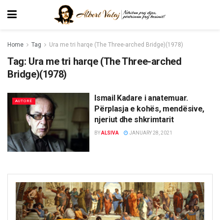
Home
Tag
Ura me tri harqe (The Three-arched Bridge)(1978)
Tag:
Ura me tri harqe (The Three-arched
Bridge)(1978)
Ismail Kadare i anatemuar.
AUTORË
Përplasja e kohës, mendësive,
njeriut dhe shkrimtarit
BY
ALSIVA
JANUARY 28, 2021