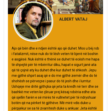
ALBERT VATAJ
Ajo që bën dhe e ndjen është ajo që duhet. Mos u bëj rob
i fatalizmit, nëse nuk do të lësh veten të bjerë në boshin
e asgjësë. Nuk është e thënë se duhet të ecësh me hapa
të shpejtë për të mbërritur diku, hapat e sigurt janë ata
që të çojnë aty ku duhet dhe kur duhet të shkosh. Jepu
me gjithë shpirt asaj që e do me gjithë zemër dhe do të
shohësh se përveçse i pasur do të jesh dhe i lumtur.
Ushqeje me dritë gjithçka që jeta ta kredh në terr dhe se
bashkë me veten ke çliruar prej kësaj robëria edhe ata
që sjellin farën e së mirës të vullnetet për të ndryshuar
botën që na përket të gjithëve. Më mirë vdis duke u
përpjekur se sa të zvarritesh duke u ankuar. Jeta është