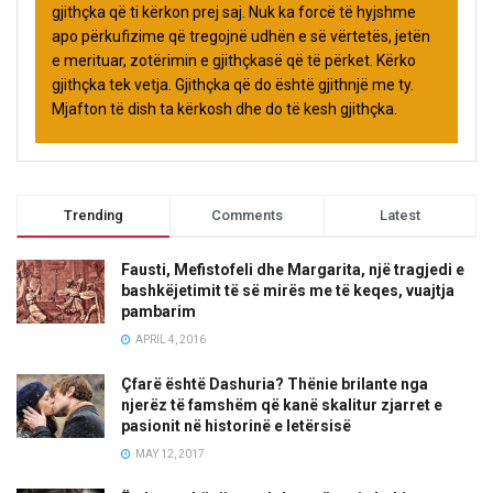
gjithçka që ti kërkon prej saj. Nuk ka forcë të hyjshme
apo përkufizime që tregojnë udhën e së vërtetës, jetën
e merituar, zotërimin e gjithçkasë që të përket. Kërko
gjithçka tek vetja. Gjithçka që do është gjithnjë me ty.
Mjafton të dish ta kërkosh dhe do të kesh gjithçka.
Trending
Comments
Latest
Fausti, Mefistofeli dhe Margarita, një tragjedi e
bashkëjetimit të së mirës me të keqes, vuajtja
pambarim
APRIL 4, 2016
Çfarë është Dashuria? Thënie brilante nga
njerëz të famshëm që kanë skalitur zjarret e
pasionit në historinë e letërsisë
MAY 12, 2017