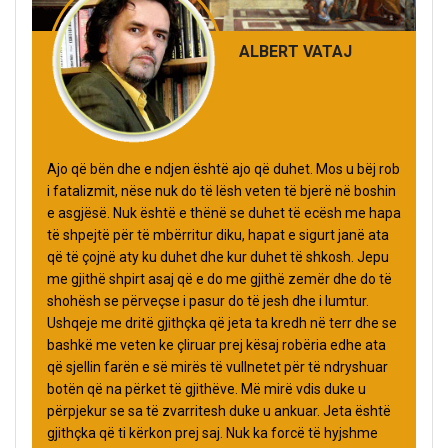
ALBERT VATAJ
Ajo që bën dhe e ndjen është ajo që duhet. Mos u bëj rob
i fatalizmit, nëse nuk do të lësh veten të bjerë në boshin
e asgjësë. Nuk është e thënë se duhet të ecësh me hapa
të shpejtë për të mbërritur diku, hapat e sigurt janë ata
që të çojnë aty ku duhet dhe kur duhet të shkosh. Jepu
me gjithë shpirt asaj që e do me gjithë zemër dhe do të
shohësh se përveçse i pasur do të jesh dhe i lumtur.
Ushqeje me dritë gjithçka që jeta ta kredh në terr dhe se
bashkë me veten ke çliruar prej kësaj robëria edhe ata
që sjellin farën e së mirës të vullnetet për të ndryshuar
botën që na përket të gjithëve. Më mirë vdis duke u
përpjekur se sa të zvarritesh duke u ankuar. Jeta është
gjithçka që ti kërkon prej saj. Nuk ka forcë të hyjshme