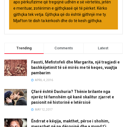
apo përkufizime që tregojnë udhën e së vërtetës, jetën
e merituar, zotërimin e gjithçkasë që të përket. Kërko
gjithçka tek vetja. Gjithçka që do është gjithnjë me ty.
Mjafton të dish ta kërkosh dhe do të kesh gjithçka.
Trending
Comments
Latest
Fausti, Mefistofeli dhe Margarita, një tragjedi e
bashkëjetimit të së mirës me të keqes, vuajtja
pambarim
APRIL 4, 2016
Çfarë është Dashuria? Thënie brilante nga
njerëz të famshëm që kanë skalitur zjarret e
pasionit në historinë e letërsisë
MAY 12, 2017
Ëndrrat e këqija, makthet, përse i shohim,
mesazhet që na dërgojnë dhe a mund t’i