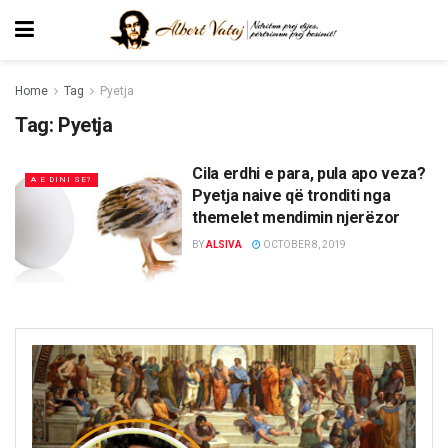
Home
Tag
Pyetja
Tag:
Pyetja
Cila erdhi e para, pula apo veza?
A E DINI SE?
Pyetja naive që tronditi nga
themelet mendimin njerëzor
BY
ALSIVA
OCTOBER 8, 2019