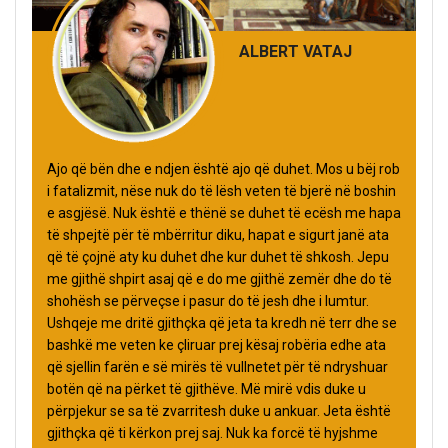
ALBERT VATAJ
Ajo që bën dhe e ndjen është ajo që duhet. Mos u bëj rob
i fatalizmit, nëse nuk do të lësh veten të bjerë në boshin
e asgjësë. Nuk është e thënë se duhet të ecësh me hapa
të shpejtë për të mbërritur diku, hapat e sigurt janë ata
që të çojnë aty ku duhet dhe kur duhet të shkosh. Jepu
me gjithë shpirt asaj që e do me gjithë zemër dhe do të
shohësh se përveçse i pasur do të jesh dhe i lumtur.
Ushqeje me dritë gjithçka që jeta ta kredh në terr dhe se
bashkë me veten ke çliruar prej kësaj robëria edhe ata
që sjellin farën e së mirës të vullnetet për të ndryshuar
botën që na përket të gjithëve. Më mirë vdis duke u
përpjekur se sa të zvarritesh duke u ankuar. Jeta është
gjithçka që ti kërkon prej saj. Nuk ka forcë të hyjshme