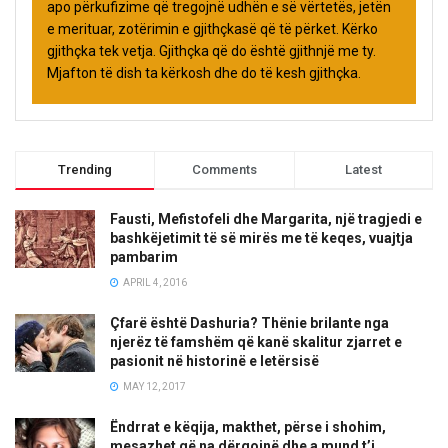
apo përkufizime që tregojnë udhën e së vërtetës, jetën
e merituar, zotërimin e gjithçkasë që të përket. Kërko
gjithçka tek vetja. Gjithçka që do është gjithnjë me ty.
Mjafton të dish ta kërkosh dhe do të kesh gjithçka.
Trending
Comments
Latest
Fausti, Mefistofeli dhe Margarita, një tragjedi e
bashkëjetimit të së mirës me të keqes, vuajtja
pambarim
APRIL 4, 2016
Çfarë është Dashuria? Thënie brilante nga
njerëz të famshëm që kanë skalitur zjarret e
pasionit në historinë e letërsisë
MAY 12, 2017
Ëndrrat e këqija, makthet, përse i shohim,
mesazhet që na dërgojnë dhe a mund t’i