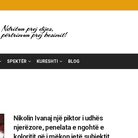
SPEKTËR
KURESHTI
BLOG
Nikolin Ivanaj një piktor i udhës
njerëzore, penelata e ngohtë e
koloritit që i mëkon jetë subjektit