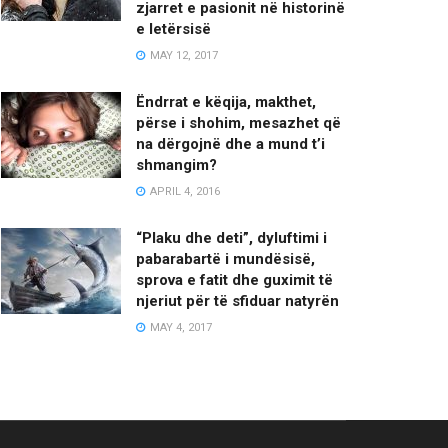
zjarret e pasionit në historinë
e letërsisë
MAY 12, 2017
Ëndrrat e këqija, makthet,
përse i shohim, mesazhet që
na dërgojnë dhe a mund t’i
shmangim?
APRIL 4, 2016
“Plaku dhe deti”, dyluftimi i
pabarabartë i mundësisë,
sprova e fatit dhe guximit të
njeriut për të sfiduar natyrën
MAY 4, 2017