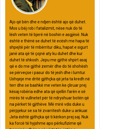
Ajo që bën dhe e ndjen është ajo që duhet.
Mos u bëj rob i fatalizmit, nëse nuk do të
lësh veten të bjerë në boshin e asgjësë. Nuk
është e thënë se duhet të ecësh me hapa të
shpejtë për të mbërritur diku, hapat e sigurt
janë ata që të çojnë aty ku duhet dhe kur
duhet të shkosh. Jepu me gjithë shpirt asaj
që e do me gjithë zemër dhe do të shohësh
se përveçse i pasur do të jesh dhe i lumtur.
Ushqeje me dritë gjithçka që jeta ta kredh në
terr dhe se bashkë me veten ke çliruar prej
kësaj robëria edhe ata që sjellin farën e së
mirës të vullnetet për të ndryshuar botën që
na përket të gjithëve. Më mirë vdis duke u
përpjekur se sa të zvarritesh duke u ankuar.
Jeta është gjithçka që ti kërkon prej saj. Nuk
ka forcë të hyjshme apo përkufizime që