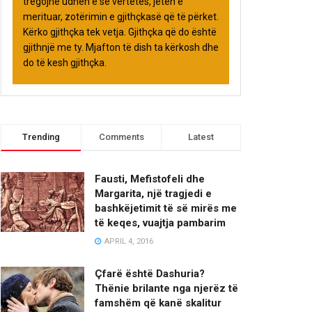
tregojnë udhën e së vërtetës, jetën e
merituar, zotërimin e gjithçkasë që të përket.
Kërko gjithçka tek vetja. Gjithçka që do është
gjithnjë me ty. Mjafton të dish ta kërkosh dhe
do të kesh gjithçka.
Trending
Comments
Latest
Fausti, Mefistofeli dhe
Margarita, një tragjedi e
bashkëjetimit të së mirës me
të keqes, vuajtja pambarim
APRIL 4, 2016
Çfarë është Dashuria?
Thënie brilante nga njerëz të
famshëm që kanë skalitur