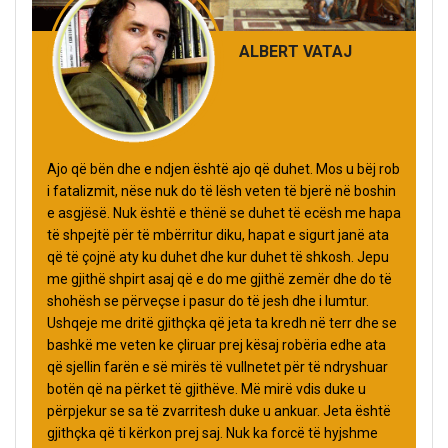
ALBERT VATAJ
Ajo që bën dhe e ndjen është ajo që duhet. Mos u bëj rob
i fatalizmit, nëse nuk do të lësh veten të bjerë në boshin
e asgjësë. Nuk është e thënë se duhet të ecësh me hapa
të shpejtë për të mbërritur diku, hapat e sigurt janë ata
që të çojnë aty ku duhet dhe kur duhet të shkosh. Jepu
me gjithë shpirt asaj që e do me gjithë zemër dhe do të
shohësh se përveçse i pasur do të jesh dhe i lumtur.
Ushqeje me dritë gjithçka që jeta ta kredh në terr dhe se
bashkë me veten ke çliruar prej kësaj robëria edhe ata
që sjellin farën e së mirës të vullnetet për të ndryshuar
botën që na përket të gjithëve. Më mirë vdis duke u
përpjekur se sa të zvarritesh duke u ankuar. Jeta është
gjithçka që ti kërkon prej saj. Nuk ka forcë të hyjshme