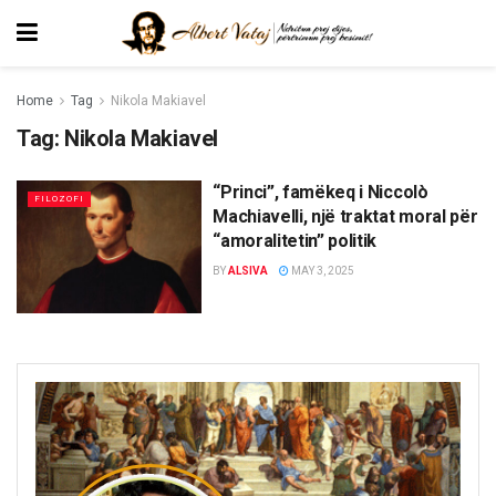
Home
Tag
Nikola Makiavel
Tag:
Nikola Makiavel
“Princi”, famëkeq i Niccolò
FILOZOFI
Machiavelli, një traktat moral për
“amoralitetin” politik
BY
ALSIVA
MAY 3, 2025