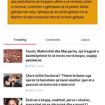
apo përkufizime që tregojnë udhën e së vërtetës, jetën
e merituar, zotërimin e gjithçkasë që të përket. Kërko
gjithçka tek vetja. Gjithçka që do është gjithnjë me ty.
Mjafton të dish ta kërkosh dhe do të kesh gjithçka.
Trending
Comments
Latest
Fausti, Mefistofeli dhe Margarita, një tragjedi e
bashkëjetimit të së mirës me të keqes, vuajtja
pambarim
APRIL 4, 2016
Çfarë është Dashuria? Thënie brilante nga
njerëz të famshëm që kanë skalitur zjarret e
pasionit në historinë e letërsisë
MAY 12, 2017
Ëndrrat e këqija, makthet, përse i shohim,
mesazhet që na dërgojnë dhe a mund t’i