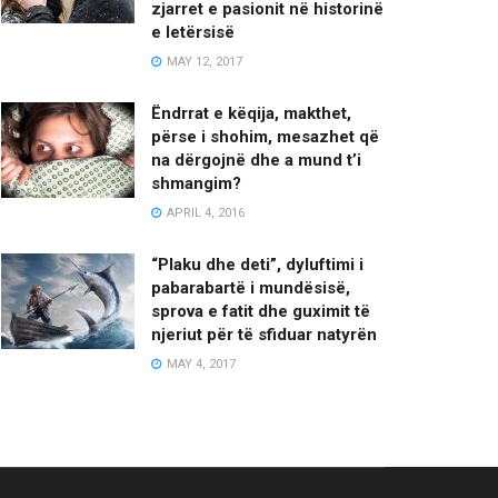
zjarret e pasionit në historinë
e letërsisë
MAY 12, 2017
Ëndrrat e këqija, makthet,
përse i shohim, mesazhet që
na dërgojnë dhe a mund t’i
shmangim?
APRIL 4, 2016
“Plaku dhe deti”, dyluftimi i
pabarabartë i mundësisë,
sprova e fatit dhe guximit të
njeriut për të sfiduar natyrën
MAY 4, 2017