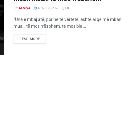
BY
ALSIVA
APRIL 3, 2026
0
"Unë e mbaj atë, por në të vërtetë, është ai që më mban
mua... të mos rrëzohem. të mos bie ...
READ MORE