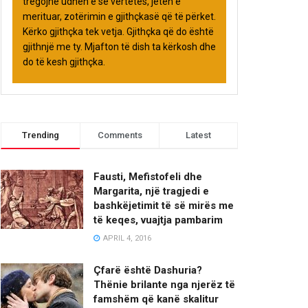
tregojnë udhën e së vërtetës, jetën e
merituar, zotërimin e gjithçkasë që të përket.
Kërko gjithçka tek vetja. Gjithçka që do është
gjithnjë me ty. Mjafton të dish ta kërkosh dhe
do të kesh gjithçka.
Trending
Comments
Latest
Fausti, Mefistofeli dhe
Margarita, një tragjedi e
bashkëjetimit të së mirës me
të keqes, vuajtja pambarim
APRIL 4, 2016
Çfarë është Dashuria?
Thënie brilante nga njerëz të
famshëm që kanë skalitur