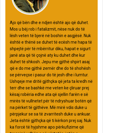
Ajo që bën dhe e ndjen është ajo që duhet.
Mos u bëj rob i fatalizmit, nëse nuk do të
lësh veten të bjerë në boshin e asgjësë. Nuk
është e thënë se duhet të ecësh me hapa të
shpejtë për të mbërritur diku, hapat e sigurt
janë ata që të çojnë aty ku duhet dhe kur
duhet të shkosh. Jepu me gjithë shpirt asaj
që e do me gjithë zemër dhe do të shohësh
se përveçse i pasur do të jesh dhe i lumtur.
Ushqeje me dritë gjithçka që jeta ta kredh në
terr dhe se bashkë me veten ke çliruar prej
kësaj robëria edhe ata që sjellin farën e së
mirës të vullnetet për të ndryshuar botën që
na përket të gjithëve. Më mirë vdis duke u
përpjekur se sa të zvarritesh duke u ankuar.
Jeta është gjithçka që ti kërkon prej saj. Nuk
ka forcë të hyjshme apo përkufizime që