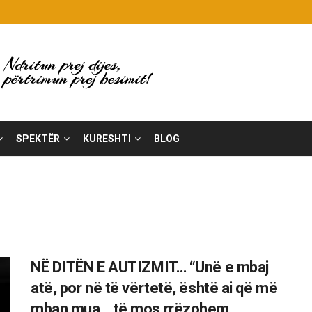
SPEKTËR
KURESHTI
BLOG
NË DITËN E AUTIZMIT… “Unë e mbaj
atë, por në të vërtetë, është ai që më
mban mua… të mos rrëzohem