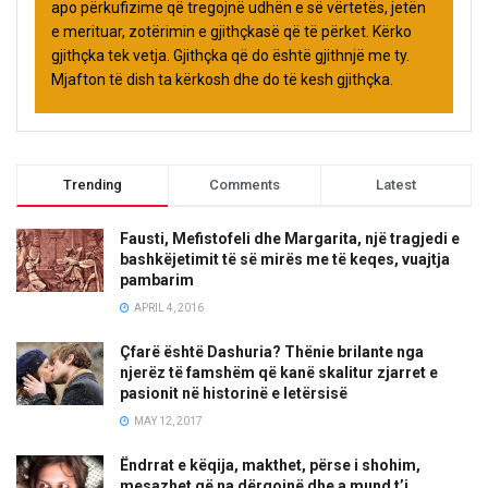
apo përkufizime që tregojnë udhën e së vërtetës, jetën
e merituar, zotërimin e gjithçkasë që të përket. Kërko
gjithçka tek vetja. Gjithçka që do është gjithnjë me ty.
Mjafton të dish ta kërkosh dhe do të kesh gjithçka.
Trending
Comments
Latest
Fausti, Mefistofeli dhe Margarita, një tragjedi e
bashkëjetimit të së mirës me të keqes, vuajtja
pambarim
APRIL 4, 2016
Çfarë është Dashuria? Thënie brilante nga
njerëz të famshëm që kanë skalitur zjarret e
pasionit në historinë e letërsisë
MAY 12, 2017
Ëndrrat e këqija, makthet, përse i shohim,
mesazhet që na dërgojnë dhe a mund t’i