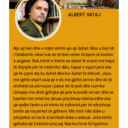
ALBERT VATAJ
Ajo që bën dhe e ndjen është ajo që duhet. Mos u bëj rob
i fatalizmit, nëse nuk do të lësh veten të bjerë në boshin
e asgjësë. Nuk është e thënë se duhet të ecësh me hapa
të shpejtë për të mbërritur diku, hapat e sigurt janë ata
që të çojnë aty ku duhet dhe kur duhet të shkosh. Jepu
me gjithë shpirt asaj që e do me gjithë zemër dhe do të
shohësh se përveçse i pasur do të jesh dhe i lumtur.
Ushqeje me dritë gjithçka që jeta ta kredh në terr dhe se
bashkë me veten ke çliruar prej kësaj robëria edhe ata
që sjellin farën e së mirës të vullnetet për të ndryshuar
botën që na përket të gjithëve. Më mirë vdis duke u
përpjekur se sa të zvarritesh duke u ankuar. Jeta është
gjithçka që ti kërkon prej saj. Nuk ka forcë të hyjshme