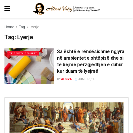
Home
Tag
Lyerje
Tag:
Lyerje
Sa është e rëndësishme ngjyra
TË PËRZGJEDHURAT
në ambientet e shtëpisë dhe si
të bëjmë përzgjedhjen e duhur
kur duam të lyejmë
BY
ALSIVA
JUNE 13, 2019