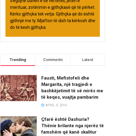
tregojnë udhën e së vërtetës, jetën e
merituar, zotërimin e gjithçkasë që të përket.
Kërko gjithçka tek vetja. Gjithçka që do është
gjithnjë me ty. Mjafton të dish ta kërkosh dhe
do të kesh gjithçka.
Trending
Comments
Latest
Fausti, Mefistofeli dhe
Margarita, një tragjedi e
bashkëjetimit të së mirës me
të keqes, vuajtja pambarim
APRIL 4, 2016
Çfarë është Dashuria?
Thënie brilante nga njerëz të
famshëm që kanë skalitur