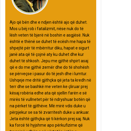
Ajo që bën dhe e ndjen është ajo që duhet.
Mos u bëj rob i fatalizmit, nëse nuk do të
lësh veten të bjerë në boshin e asgjësë. Nuk
është e thënë se duhet të ecësh me hapa të
shpejtë për të mbërritur diku, hapat e sigurt
janë ata që të çojnë aty ku duhet dhe kur
duhet të shkosh. Jepu me gjithë shpirt asaj
që e do me gjithë zemër dhe do të shohësh
se përveçse i pasur do të jesh dhe i lumtur.
Ushqeje me dritë gjithçka që jeta ta kredh në
terr dhe se bashkë me veten ke çliruar prej
kësaj robëria edhe ata që sjellin farën e së
mirës të vullnetet për të ndryshuar botën që
na përket të gjithëve. Më mirë vdis duke u
përpjekur se sa të zvarritesh duke u ankuar.
Jeta është gjithçka që ti kërkon prej saj. Nuk
ka forcë të hyjshme apo përkufizime që