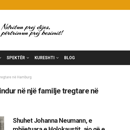
SPEKTËR
KURESHTI
BLOG
tregtare në Hamburg
dur në një familje tregtare në
Shuhet Johanna Neumann, e
mbijetuara e Holokaustit, ajo që e