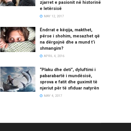
zjarret e pasionit në historinë
e letërsisë
MAY 12, 2017
Ëndrrat e këqija, makthet,
përse i shohim, mesazhet që
na dërgojnë dhe a mund t’i
shmangim?
APRIL 4, 2016
“Plaku dhe deti”, dyluftimi i
pabarabartë i mundësisë,
sprova e fatit dhe guximit të
njeriut për të sfiduar natyrën
MAY 4, 2017