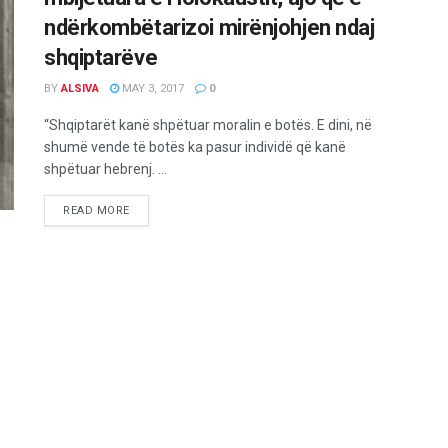
ndërkombëtarizoi mirënjohjen ndaj
shqiptarëve
BY
ALSIVA
MAY 3, 2017
0
“Shqiptarët kanë shpëtuar moralin e botës. E dini, në
shumë vende të botës ka pasur individë që kanë
shpëtuar hebrenj. ...
READ MORE