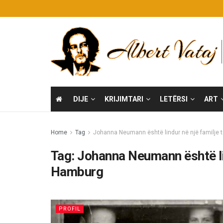
DIJE
KRIJIMTARI
LETËRSI
ART
Home
Tag
Johanna Neumann është lindur në një familje 
Tag:
Johanna Neumann është lin
Hamburg
PROFIL