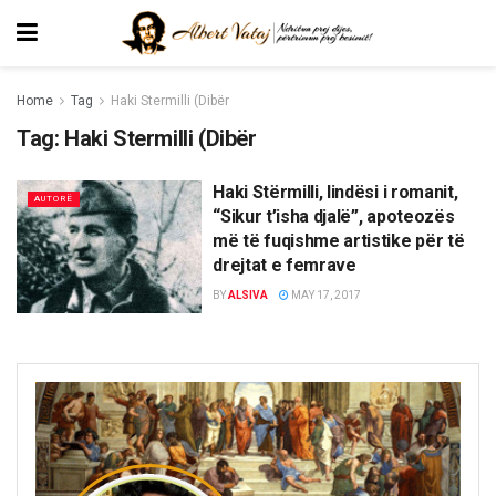
Home
Tag
Haki Stermilli (Dibër
Tag:
Haki Stermilli (Dibër
Haki Stërmilli, lindësi i romanit,
AUTORË
“Sikur t’isha djalë”, apoteozës
më të fuqishme artistike për të
drejtat e femrave
BY
ALSIVA
MAY 17, 2017