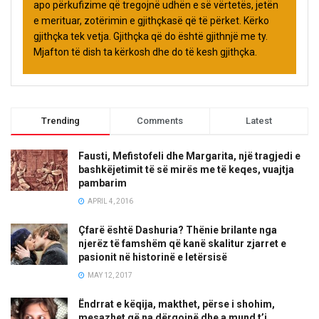
apo përkufizime që tregojnë udhën e së vërtetës, jetën
e merituar, zotërimin e gjithçkasë që të përket. Kërko
gjithçka tek vetja. Gjithçka që do është gjithnjë me ty.
Mjafton të dish ta kërkosh dhe do të kesh gjithçka.
Trending
Comments
Latest
Fausti, Mefistofeli dhe Margarita, një tragjedi e
bashkëjetimit të së mirës me të keqes, vuajtja
pambarim
APRIL 4, 2016
Çfarë është Dashuria? Thënie brilante nga
njerëz të famshëm që kanë skalitur zjarret e
pasionit në historinë e letërsisë
MAY 12, 2017
Ëndrrat e këqija, makthet, përse i shohim,
mesazhet që na dërgojnë dhe a mund t’i