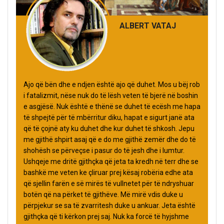
ALBERT VATAJ
Ajo që bën dhe e ndjen është ajo që duhet. Mos u bëj rob
i fatalizmit, nëse nuk do të lësh veten të bjerë në boshin
e asgjësë. Nuk është e thënë se duhet të ecësh me hapa
të shpejtë për të mbërritur diku, hapat e sigurt janë ata
që të çojnë aty ku duhet dhe kur duhet të shkosh. Jepu
me gjithë shpirt asaj që e do me gjithë zemër dhe do të
shohësh se përveçse i pasur do të jesh dhe i lumtur.
Ushqeje me dritë gjithçka që jeta ta kredh në terr dhe se
bashkë me veten ke çliruar prej kësaj robëria edhe ata
që sjellin farën e së mirës të vullnetet për të ndryshuar
botën që na përket të gjithëve. Më mirë vdis duke u
përpjekur se sa të zvarritesh duke u ankuar. Jeta është
gjithçka që ti kërkon prej saj. Nuk ka forcë të hyjshme