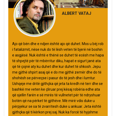
ALBERT VATAJ
Ajo që bën dhe e ndjen është ajo që duhet. Mos u bëj rob
i fatalizmit, nëse nuk do të lësh veten të bjerë në boshin
e asgjësë. Nuk është e thënë se duhet të ecësh me hapa
të shpejtë për të mbërritur diku, hapat e sigurt janë ata
që të çojnë aty ku duhet dhe kur duhet të shkosh. Jepu
me gjithë shpirt asaj që e do me gjithë zemër dhe do të
shohësh se përveçse i pasur do të jesh dhe i lumtur.
Ushqeje me dritë gjithçka që jeta ta kredh në terr dhe se
bashkë me veten ke çliruar prej kësaj robëria edhe ata
që sjellin farën e së mirës të vullnetet për të ndryshuar
botën që na përket të gjithëve. Më mirë vdis duke u
përpjekur se sa të zvarritesh duke u ankuar. Jeta është
gjithçka që ti kërkon prej saj. Nuk ka forcë të hyjshme