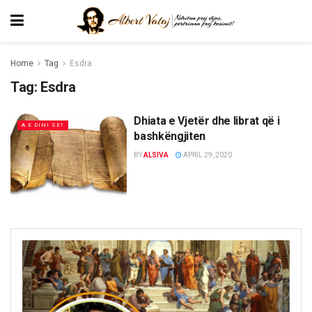
Home
Tag
Esdra
Tag:
Esdra
Dhiata e Vjetër dhe librat që i
A E DINI SE?
bashkëngjiten
BY
ALSIVA
APRIL 29, 2020