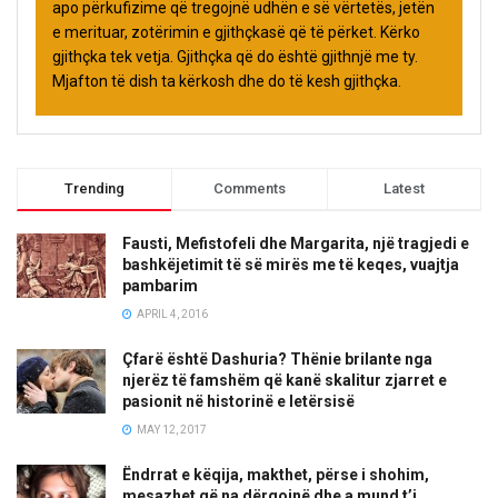
apo përkufizime që tregojnë udhën e së vërtetës, jetën
e merituar, zotërimin e gjithçkasë që të përket. Kërko
gjithçka tek vetja. Gjithçka që do është gjithnjë me ty.
Mjafton të dish ta kërkosh dhe do të kesh gjithçka.
Trending
Comments
Latest
Fausti, Mefistofeli dhe Margarita, një tragjedi e
bashkëjetimit të së mirës me të keqes, vuajtja
pambarim
APRIL 4, 2016
Çfarë është Dashuria? Thënie brilante nga
njerëz të famshëm që kanë skalitur zjarret e
pasionit në historinë e letërsisë
MAY 12, 2017
Ëndrrat e këqija, makthet, përse i shohim,
mesazhet që na dërgojnë dhe a mund t’i