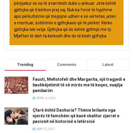
përpjekur se sa të zvarritesh duke u ankuar. Jeta është
gjithçka që ti kërkon prej saj. Nuk ka forcë të hyjshme
apo përkufizime që tregojnë udhën e së vërtetës, jetën
e merituar, zotërimin e gjithçkasë që të përket. Kërko
gjithçka tek vetja. Gjithçka që do është gjithnjë me ty.
Mjafton të dish ta kërkosh dhe do të kesh gjithçka.
Trending
Comments
Latest
Fausti, Mefistofeli dhe Margarita, një tragjedi e
bashkëjetimit të së mirës me të keqes, vuajtja
pambarim
APRIL 4, 2016
Çfarë është Dashuria? Thënie brilante nga
njerëz të famshëm që kanë skalitur zjarret e
pasionit në historinë e letërsisë
MAY 12, 2017