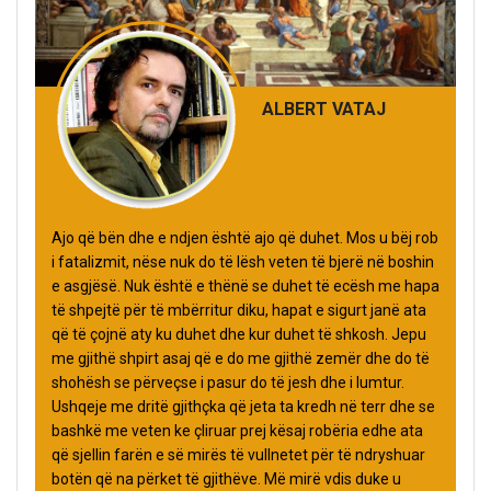
ALBERT VATAJ
Ajo që bën dhe e ndjen është ajo që duhet. Mos u bëj rob
i fatalizmit, nëse nuk do të lësh veten të bjerë në boshin
e asgjësë. Nuk është e thënë se duhet të ecësh me hapa
të shpejtë për të mbërritur diku, hapat e sigurt janë ata
që të çojnë aty ku duhet dhe kur duhet të shkosh. Jepu
me gjithë shpirt asaj që e do me gjithë zemër dhe do të
shohësh se përveçse i pasur do të jesh dhe i lumtur.
Ushqeje me dritë gjithçka që jeta ta kredh në terr dhe se
bashkë me veten ke çliruar prej kësaj robëria edhe ata
që sjellin farën e së mirës të vullnetet për të ndryshuar
botën që na përket të gjithëve. Më mirë vdis duke u