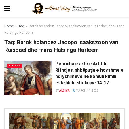
Home
Tag
Barok holandez Jacopo Isaakszoon van Ruisdael dhe Frans
Hals nga Harleem
Tag:
Barok holandez Jacopo Isaakszoon van
Ruisdael dhe Frans Hals nga Harleem
Periudha e artë e Artit të
PIKTURË
Rilindjes, shkëputja e hovshme e
ndryshimeve në komunikimin
estetik të shekujve 14-17
BY
ALSIVA
MARCH 11, 2022