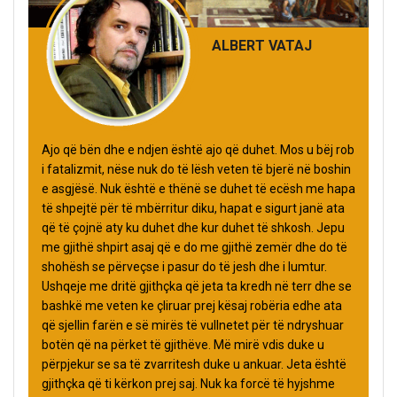
ALBERT VATAJ
Ajo që bën dhe e ndjen është ajo që duhet. Mos u bëj rob
i fatalizmit, nëse nuk do të lësh veten të bjerë në boshin
e asgjësë. Nuk është e thënë se duhet të ecësh me hapa
të shpejtë për të mbërritur diku, hapat e sigurt janë ata
që të çojnë aty ku duhet dhe kur duhet të shkosh. Jepu
me gjithë shpirt asaj që e do me gjithë zemër dhe do të
shohësh se përveçse i pasur do të jesh dhe i lumtur.
Ushqeje me dritë gjithçka që jeta ta kredh në terr dhe se
bashkë me veten ke çliruar prej kësaj robëria edhe ata
që sjellin farën e së mirës të vullnetet për të ndryshuar
botën që na përket të gjithëve. Më mirë vdis duke u
përpjekur se sa të zvarritesh duke u ankuar. Jeta është
gjithçka që ti kërkon prej saj. Nuk ka forcë të hyjshme