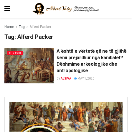
Home
Tag
Alferd Packer
Tag:
Alferd Packer
A është e vërtetë që ne të gjithë
HISTORI
kemi prejardhur nga kanibalët?
Dëshmime arkeologjike dhe
antropologjike
BY
ALSIVA
MAY 1, 2020