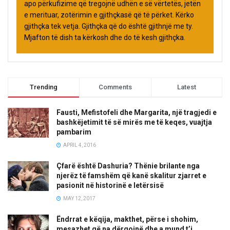
apo përkufizime që tregojnë udhën e së vërtetës, jetën
e merituar, zotërimin e gjithçkasë që të përket. Kërko
gjithçka tek vetja. Gjithçka që do është gjithnjë me ty.
Mjafton të dish ta kërkosh dhe do të kesh gjithçka.
Trending
Comments
Latest
Fausti, Mefistofeli dhe Margarita, një tragjedi e
bashkëjetimit të së mirës me të keqes, vuajtja
pambarim
APRIL 4, 2016
Çfarë është Dashuria? Thënie brilante nga
njerëz të famshëm që kanë skalitur zjarret e
pasionit në historinë e letërsisë
MAY 12, 2017
Ëndrrat e këqija, makthet, përse i shohim,
mesazhet që na dërgojnë dhe a mund t’i