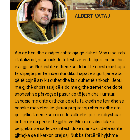
ALBERT VATAJ
Ajo që bën dhe e ndjen është ajo që duhet. Mos u bëj rob
i fatalizmit, nëse nuk do të lësh veten të bjerë në boshin
e asgjësë. Nuk është e thënë se duhet të ecësh me hapa
të shpejtë për të mbërritur diku, hapat e sigurt janë ata
që të çojnë aty ku duhet dhe kur duhet të shkosh. Jepu
me gjithë shpirt asaj që e do me gjithë zemër dhe do të
shohësh se përveçse i pasur do të jesh dhe i lumtur.
Ushqeje me dritë gjithçka që jeta ta kredh në terr dhe se
bashkë me veten ke çliruar prej kësaj robëria edhe ata
që sjellin farën e së mirës të vullnetet për të ndryshuar
botën që na përket të gjithëve. Më mirë vdis duke u
përpjekur se sa të zvarritesh duke u ankuar. Jeta është
gjithçka që ti kërkon prej saj. Nuk ka forcë të hyjshme