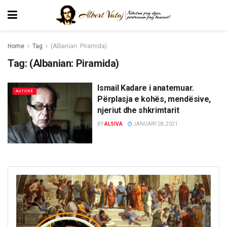
Home
Tag
(Albanian: Piramida)
Tag:
(Albanian: Piramida)
Ismail Kadare i anatemuar.
AUTORË
Përplasja e kohës, mendësive,
njeriut dhe shkrimtarit
BY
ALSIVA
JANUARY 28, 2021