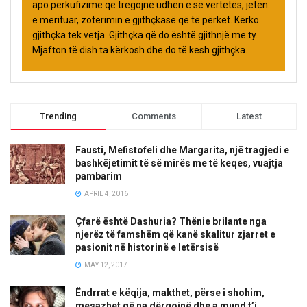
apo përkufizime që tregojnë udhën e së vërtetës, jetën
e merituar, zotërimin e gjithçkasë që të përket. Kërko
gjithçka tek vetja. Gjithçka që do është gjithnjë me ty.
Mjafton të dish ta kërkosh dhe do të kesh gjithçka.
Trending
Comments
Latest
Fausti, Mefistofeli dhe Margarita, një tragjedi e
bashkëjetimit të së mirës me të keqes, vuajtja
pambarim
APRIL 4, 2016
Çfarë është Dashuria? Thënie brilante nga
njerëz të famshëm që kanë skalitur zjarret e
pasionit në historinë e letërsisë
MAY 12, 2017
Ëndrrat e këqija, makthet, përse i shohim,
mesazhet që na dërgojnë dhe a mund t’i