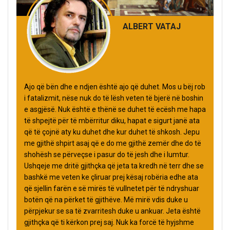
ALBERT VATAJ
Ajo që bën dhe e ndjen është ajo që duhet. Mos u bëj rob
i fatalizmit, nëse nuk do të lësh veten të bjerë në boshin
e asgjësë. Nuk është e thënë se duhet të ecësh me hapa
të shpejtë për të mbërritur diku, hapat e sigurt janë ata
që të çojnë aty ku duhet dhe kur duhet të shkosh. Jepu
me gjithë shpirt asaj që e do me gjithë zemër dhe do të
shohësh se përveçse i pasur do të jesh dhe i lumtur.
Ushqeje me dritë gjithçka që jeta ta kredh në terr dhe se
bashkë me veten ke çliruar prej kësaj robëria edhe ata
që sjellin farën e së mirës të vullnetet për të ndryshuar
botën që na përket të gjithëve. Më mirë vdis duke u
përpjekur se sa të zvarritesh duke u ankuar. Jeta është
gjithçka që ti kërkon prej saj. Nuk ka forcë të hyjshme