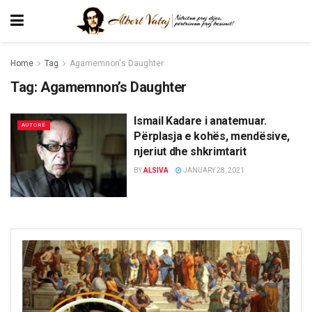
Home
Tag
Agamemnon's Daughter
Tag:
Agamemnon’s Daughter
Ismail Kadare i anatemuar.
AUTORË
Përplasja e kohës, mendësive,
njeriut dhe shkrimtarit
BY
ALSIVA
JANUARY 28, 2021