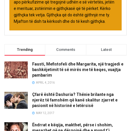
apo përkufizime që tregojnë udhën e së vërtetës, jetën
e merituar, zotërimin e gjithçkasë që të përket. Kërko
gjithçka tek vetja. Gjithçka që do është gjithnjë me ty.
Mjafton të dish ta kërkosh dhe do të kesh gjithçka.
Trending
Comments
Latest
Fausti, Mefistofeli dhe Margarita, një tragjedi e
bashkëjetimit të së mirës me të keqes, vuajtja
pambarim
APRIL 4, 2016
Çfarë është Dashuria? Thënie brilante nga
njerëz të famshëm që kanë skalitur zjarret e
pasionit në historinë e letërsisë
MAY 12, 2017
Ëndrrat e këqija, makthet, përse i shohim,
mesazhet që na dërgojnë dhe a mund t’i