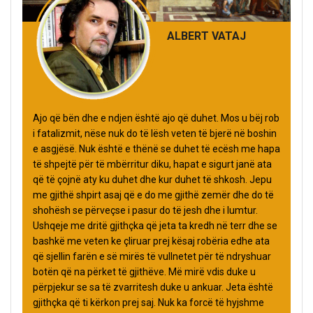
ALBERT VATAJ
Ajo që bën dhe e ndjen është ajo që duhet. Mos u bëj rob
i fatalizmit, nëse nuk do të lësh veten të bjerë në boshin
e asgjësë. Nuk është e thënë se duhet të ecësh me hapa
të shpejtë për të mbërritur diku, hapat e sigurt janë ata
që të çojnë aty ku duhet dhe kur duhet të shkosh. Jepu
me gjithë shpirt asaj që e do me gjithë zemër dhe do të
shohësh se përveçse i pasur do të jesh dhe i lumtur.
Ushqeje me dritë gjithçka që jeta ta kredh në terr dhe se
bashkë me veten ke çliruar prej kësaj robëria edhe ata
që sjellin farën e së mirës të vullnetet për të ndryshuar
botën që na përket të gjithëve. Më mirë vdis duke u
përpjekur se sa të zvarritesh duke u ankuar. Jeta është
gjithçka që ti kërkon prej saj. Nuk ka forcë të hyjshme