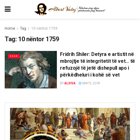
Home
Tag
10 nëntor 1759
Tag:
10 nëntor 1759
Fridrih Shiler: Detyra e artistit në
ESSE
mbrojtje të integritetit të vet… të
refuzojë të jetë dishepull apo i
përkëdheluri i kohë së vet
BY
ALSIVA
MAY 9, 2018