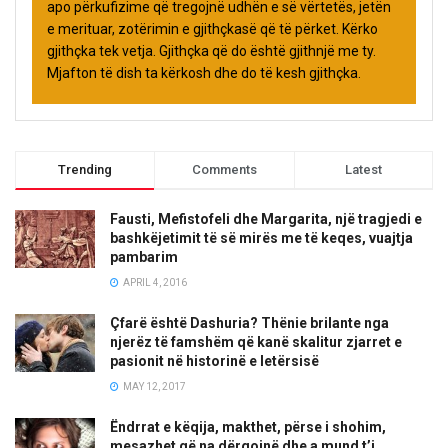
apo përkufizime që tregojnë udhën e së vërtetës, jetën
e merituar, zotërimin e gjithçkasë që të përket. Kërko
gjithçka tek vetja. Gjithçka që do është gjithnjë me ty.
Mjafton të dish ta kërkosh dhe do të kesh gjithçka.
Trending
Comments
Latest
Fausti, Mefistofeli dhe Margarita, një tragjedi e
bashkëjetimit të së mirës me të keqes, vuajtja
pambarim
APRIL 4, 2016
Çfarë është Dashuria? Thënie brilante nga
njerëz të famshëm që kanë skalitur zjarret e
pasionit në historinë e letërsisë
MAY 12, 2017
Ëndrrat e këqija, makthet, përse i shohim,
mesazhet që na dërgojnë dhe a mund t’i