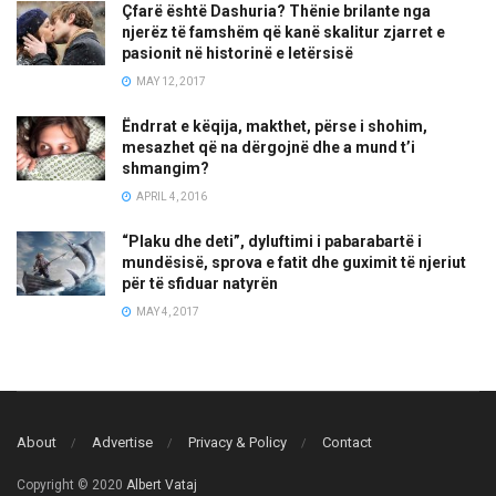
Çfarë është Dashuria? Thënie brilante nga
njerëz të famshëm që kanë skalitur zjarret e
pasionit në historinë e letërsisë
MAY 12, 2017
Ëndrrat e këqija, makthet, përse i shohim,
mesazhet që na dërgojnë dhe a mund t’i
shmangim?
APRIL 4, 2016
“Plaku dhe deti”, dyluftimi i pabarabartë i
mundësisë, sprova e fatit dhe guximit të njeriut
për të sfiduar natyrën
MAY 4, 2017
About
Advertise
Privacy & Policy
Contact
Copyright © 2020
Albert Vataj