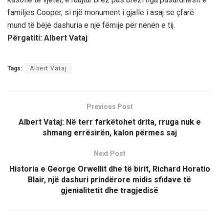
familjes Cooper, si një monument i gjallë i asaj se çfarë
mund të bëjë dashuria e një fëmije për nënën e tij.
Përgatiti: Albert Vataj
Tags:
Albert Vataj
Previous Post
Albert Vataj: Në terr farkëtohet drita, rruga nuk e
shmang errësirën, kalon përmes saj
Next Post
Historia e George Orwellit dhe të birit, Richard Horatio
Blair, një dashuri prindërore midis sfidave të
gjenialitetit dhe tragjedisë