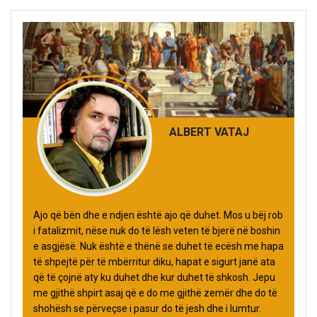
ALBERT VATAJ
Ajo që bën dhe e ndjen është ajo që duhet. Mos u bëj rob
i fatalizmit, nëse nuk do të lësh veten të bjerë në boshin
e asgjësë. Nuk është e thënë se duhet të ecësh me hapa
të shpejtë për të mbërritur diku, hapat e sigurt janë ata
që të çojnë aty ku duhet dhe kur duhet të shkosh. Jepu
me gjithë shpirt asaj që e do me gjithë zemër dhe do të
shohësh se përveçse i pasur do të jesh dhe i lumtur.