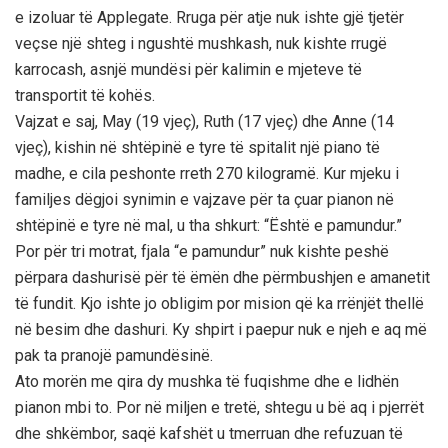
e izoluar të Applegate. Rruga për atje nuk ishte gjë tjetër
veçse një shteg i ngushtë mushkash, nuk kishte rrugë
karrocash, asnjë mundësi për kalimin e mjeteve të
transportit të kohës.
Vajzat e saj, May (19 vjeç), Ruth (17 vjeç) dhe Anne (14
vjeç), kishin në shtëpinë e tyre të spitalit një piano të
madhe, e cila peshonte rreth 270 kilogramë. Kur mjeku i
familjes dëgjoi synimin e vajzave për ta çuar pianon në
shtëpinë e tyre në mal, u tha shkurt: “Është e pamundur.”
Por për tri motrat, fjala “e pamundur” nuk kishte peshë
përpara dashurisë për të ëmën dhe përmbushjen e amanetit
të fundit. Kjo ishte jo obligim por mision që ka rrënjët thellë
në besim dhe dashuri. Ky shpirt i paepur nuk e njeh e aq më
pak ta pranojë pamundësinë.
Ato morën me qira dy mushka të fuqishme dhe e lidhën
pianon mbi to. Por në miljen e tretë, shtegu u bë aq i pjerrët
dhe shkëmbor, saqë kafshët u tmerruan dhe refuzuan të