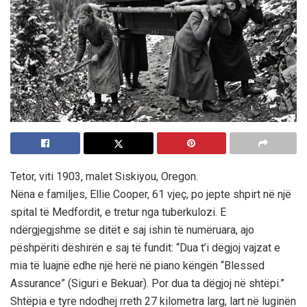
Tetor, viti 1903, malet Siskiyou, Oregon.
Nëna e familjes, Ellie Cooper, 61 vjeç, po jepte shpirt në një
spital të Medfordit, e tretur nga tuberkulozi. E
ndërgjegjshme se ditët e saj ishin të numëruara, ajo
pëshpëriti dëshirën e saj të fundit: “Dua t’i dëgjoj vajzat e
mia të luajnë edhe një herë në piano këngën “Blessed
Assurance” (Siguri e Bekuar). Por dua ta dëgjoj në shtëpi.”
Shtëpia e tyre ndodhej rreth 27 kilometra larg, lart në luginën