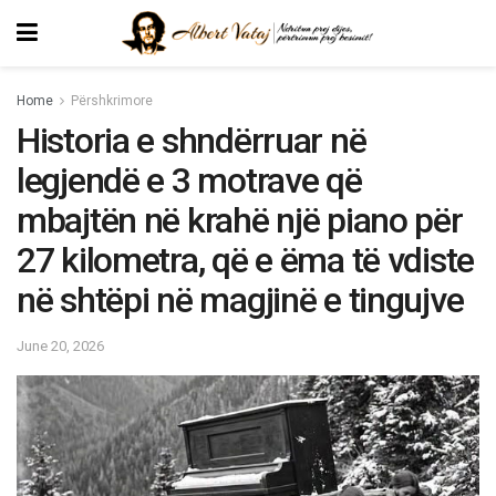
Home
Përshkrimore
Historia e shndërruar në
legjendë e 3 motrave që
mbajtën në krahë një piano për
27 kilometra, që e ëma të vdiste
në shtëpi në magjinë e tingujve
June 20, 2026