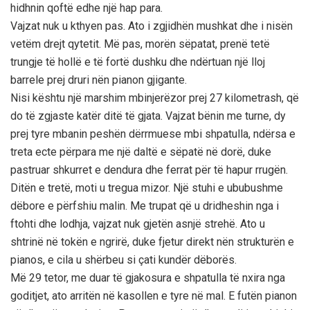
hidhnin qoftë edhe një hap para.
Vajzat nuk u kthyen pas. Ato i zgjidhën mushkat dhe i nisën
vetëm drejt qytetit. Më pas, morën sëpatat, prenë tetë
trungje të hollë e të fortë dushku dhe ndërtuan një lloj
barrele prej druri nën pianon gjigante.
Nisi kështu një marshim mbinjerëzor prej 27 kilometrash, që
do të zgjaste katër ditë të gjata. Vajzat bënin me turne, dy
prej tyre mbanin peshën dërrmuese mbi shpatulla, ndërsa e
treta ecte përpara me një daltë e sëpatë në dorë, duke
pastruar shkurret e dendura dhe ferrat për të hapur rrugën.
Ditën e tretë, moti u tregua mizor. Një stuhi e ububushme
dëbore e përfshiu malin. Me trupat që u dridheshin nga i
ftohti dhe lodhja, vajzat nuk gjetën asnjë strehë. Ato u
shtrinë në tokën e ngrirë, duke fjetur direkt nën strukturën e
pianos, e cila u shërbeu si çati kundër dëborës.
Më 29 tetor, me duar të gjakosura e shpatulla të nxira nga
goditjet, ato arritën në kasollen e tyre në mal. E futën pianon