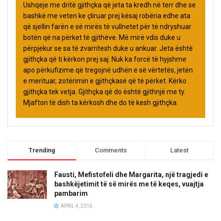
Ushqeje me dritë gjithçka që jeta ta kredh në terr dhe se
bashkë me veten ke çliruar prej kësaj robëria edhe ata
që sjellin farën e së mirës të vullnetet për të ndryshuar
botën që na përket të gjithëve. Më mirë vdis duke u
përpjekur se sa të zvarritesh duke u ankuar. Jeta është
gjithçka që ti kërkon prej saj. Nuk ka forcë të hyjshme
apo përkufizime që tregojnë udhën e së vërtetës, jetën
e merituar, zotërimin e gjithçkasë që të përket. Kërko
gjithçka tek vetja. Gjithçka që do është gjithnjë me ty.
Mjafton të dish ta kërkosh dhe do të kesh gjithçka.
Trending
Comments
Latest
Fausti, Mefistofeli dhe Margarita, një tragjedi e
bashkëjetimit të së mirës me të keqes, vuajtja
pambarim
APRIL 4, 2016