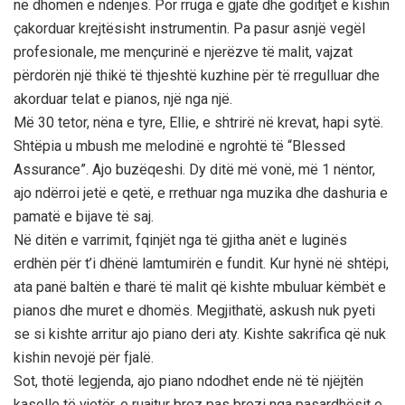
në dhomën e ndenjes. Por rruga e gjatë dhe goditjet e kishin
çakorduar krejtësisht instrumentin. Pa pasur asnjë vegël
profesionale, me mençurinë e njerëzve të malit, vajzat
përdorën një thikë të thjeshtë kuzhine për të rregulluar dhe
akorduar telat e pianos, një nga një.
Më 30 tetor, nëna e tyre, Ellie, e shtrirë në krevat, hapi sytë.
Shtëpia u mbush me melodinë e ngrohtë të “Blessed
Assurance”. Ajo buzëqeshi. Dy ditë më vonë, më 1 nëntor,
ajo ndërroi jetë e qetë, e rrethuar nga muzika dhe dashuria e
pamatë e bijave të saj.
Në ditën e varrimit, fqinjët nga të gjitha anët e luginës
erdhën për t’i dhënë lamtumirën e fundit. Kur hynë në shtëpi,
ata panë baltën e tharë të malit që kishte mbuluar këmbët e
pianos dhe muret e dhomës. Megjithatë, askush nuk pyeti
se si kishte arritur ajo piano deri aty. Kishte sakrifica që nuk
kishin nevojë për fjalë.
Sot, thotë legjenda, ajo piano ndodhet ende në të njëjtën
kasolle të vjetër, e ruajtur brez pas brezi nga pasardhësit e