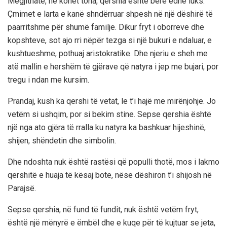
Megjithatë, në kohët tona, qershia është bërë edhe luks.
Çmimet e larta e kanë shndërruar shpesh në një dëshirë të
paarritshme për shumë familje. Dikur fryt i oborreve dhe
kopshteve, sot ajo rri nëpër tezga si një bukuri e ndaluar, e
kushtueshme, pothuaj aristokratike. Dhe njeriu e sheh me
atë mallin e hershëm të gjërave që natyra i jep me bujari, por
tregu i ndan me kursim.
Prandaj, kush ka qershi të vetat, le t’i hajë me mirënjohje. Jo
vetëm si ushqim, por si bekim stine. Sepse qershia është
një nga ato gjëra të rralla ku natyra ka bashkuar hijeshinë,
shijen, shëndetin dhe simbolin.
Dhe ndoshta nuk është rastësi që populli thotë, mos i lakmo
qershitë e huaja të kësaj bote, nëse dëshiron t’i shijosh në
Parajsë.
Sepse qershia, në fund të fundit, nuk është vetëm fryt,
është një mënyrë e ëmbël dhe e kuqe për të kujtuar se jeta,