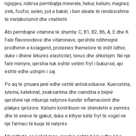
ngopjes, ndërsa përmbajtja minerale, hekur, kalium, magnez,
zink, fosfor, selen, jod e bakër, i bën aleate të rëndësishme
të metabolizmit dhe vitalitetit.
Ato përmbajnë vitamina të shumta: C, B1, B2, B6, A, E dhe K.
Falë flavonoideve dhe vitaminave, qershitë ndihmojnë
prodhimin e kolagjenit, proteinës themelore të indit lidhor,
duke i dhënë lëkurës elasticitet, tonus dhe shkëlqim. Në një
farë mënyre, qershia nuk është vetëm fryt i bukurisë, ajo
është edhe ushqim i saj.
Po aq të çmuara janë edhe vetitë antioksiduese. Kuercetina,
luteina, katekinat, zeaksantina dhe cianidina e bëjnë
qershinë një mburojë natyrore kundër inflamacionit dhe
plakjes qelizore. Kaliumi kontribuon në shëndetin e zemrës
dhe të enëve të gjakut, duke e kthyer këtë fryt të vogël në
një farmaci të kuqe të natyrës.