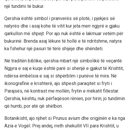
një tundimi të bukur.
Qershia është simbol i pranverës së plotë, i pjekjes së
natyrës dhe i asaj kohe të vitit kur jeta merr ngjyrë e gjaku
qarkullon më shpejt. Por ajo nuk është e lakmuar vetëm për
bukurinë. Brenda asaj lëkure të hollë e të ndritshme, natyra
ka fshehur një pasuri të tërë shijeje dhe shëndeti.
Në traditën biblike, qershia mbart një simbolikë të veçantë.
Ngjyra e saj e kuqe është parë si shenjë e gjakut të Krishtit,
ndërsa ëmbëlsia e saj si shpërblim i punëve të mira. Në
ikonografinë e krishterë, ajo shpesh paraqitet si fryti i
Parajsës, në kontrast me mollën, frytin e mëkatit fillestar.
Qershia, kështu, nuk përfaqëson rënien, por hirin; jo tundimin
që humb, por atë që shëlbon.
Botanikisht, ajo njihet si Prunus avium dhe origjinën e ka nga
Azia e Vogël. Prej andej, rreth shekullit VII para Krishtit, u