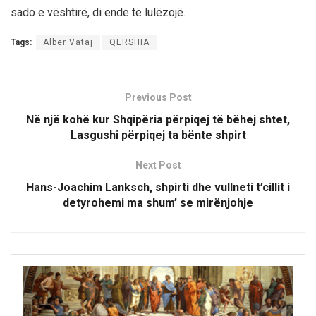
sado e vështirë, di ende të lulëzojë.
Tags:
Alber Vataj
QERSHIA
Previous Post
Në një kohë kur Shqipëria përpiqej të bëhej shtet,
Lasgushi përpiqej ta bënte shpirt
Next Post
Hans-Joachim Lanksch, shpirti dhe vullneti t’cillit i
detyrohemi ma shum’ se mirënjohje