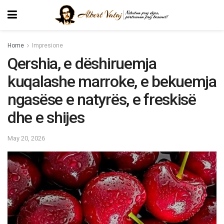
Home
Impresione
Qershia, e dëshiruemja
kuqalashe marroke, e bekuemja
ngasëse e natyrës, e freskisë
dhe e shijes
May 20, 2026