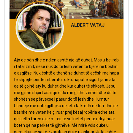
ALBERT VATAJ
Ajo që bën dhe e ndjen është ajo që duhet. Mos u bëj rob
i fatalizmit, nëse nuk do të lësh veten të bjerë në boshin
e asgjësë. Nuk është e thënë se duhet të ecësh me hapa
të shpejtë për të mbërritur diku, hapat e sigurt janë ata
që të çojnë aty ku duhet dhe kur duhet të shkosh. Jepu
me gjithë shpirt asaj që e do me gjithë zemër dhe do të
shohësh se përveçse i pasur do të jesh dhe i lumtur.
Ushqeje me dritë gjithçka që jeta ta kredh në terr dhe se
bashkë me veten ke çliruar prej kësaj robëria edhe ata
që sjellin farën e së mirës të vullnetet për të ndryshuar
botën që na përket të gjithëve. Më mirë vdis duke u
përpjekur se sa të zvarritesh duke u ankuar. Jeta është