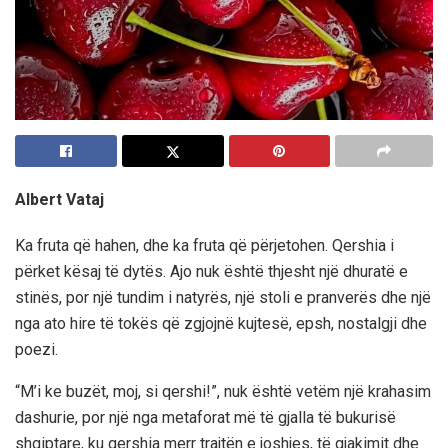
Albert Vataj
Ka fruta që hahen, dhe ka fruta që përjetohen. Qershia i
përket kësaj të dytës. Ajo nuk është thjesht një dhuratë e
stinës, por një tundim i natyrës, një stoli e pranverës dhe një
nga ato hire të tokës që zgjojnë kujtesë, epsh, nostalgji dhe
poezi.
“M’i ke buzët, moj, si qershi!”, nuk është vetëm një krahasim
dashurie, por një nga metaforat më të gjalla të bukurisë
shqiptare, ku qershia merr trajtën e joshjes, të gjakimit dhe