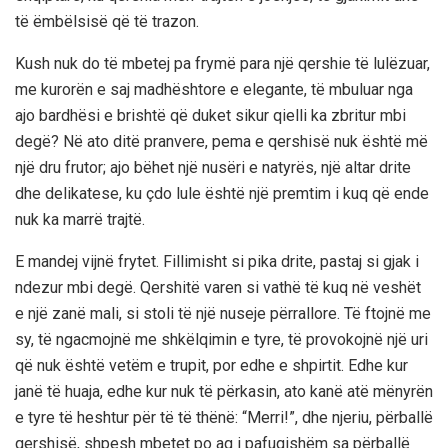
të ëmbëlsisë që të trazon.
Kush nuk do të mbetej pa frymë para një qershie të lulëzuar,
me kurorën e saj madhështore e elegante, të mbuluar nga
ajo bardhësi e brishtë që duket sikur qielli ka zbritur mbi
degë? Në ato ditë pranvere, pema e qershisë nuk është më
një dru frutor; ajo bëhet një nusëri e natyrës, një altar drite
dhe delikatese, ku çdo lule është një premtim i kuq që ende
nuk ka marrë trajtë.
E mandej vijnë frytet. Fillimisht si pika drite, pastaj si gjak i
ndezur mbi degë. Qershitë varen si vathë të kuq në veshët
e një zanë mali, si stoli të një nuseje përrallore. Të ftojnë me
sy, të ngacmojnë me shkëlqimin e tyre, të provokojnë një uri
që nuk është vetëm e trupit, por edhe e shpirtit. Edhe kur
janë të huaja, edhe kur nuk të përkasin, ato kanë atë mënyrën
e tyre të heshtur për të të thënë: “Merri!”, dhe njeriu, përballë
qershisë, shpesh mbetet po aq i pafuqishëm sa përballë