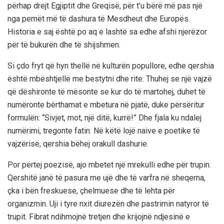
përhap drejt Egjiptit dhe Greqisë, për t’u bërë më pas një
nga pemët më të dashura të Mesdheut dhe Europës.
Historia e saj është po aq e lashtë sa edhe afshi njerëzor
për të bukurën dhe të shijshmen.
Si çdo fryt që hyn thellë në kulturën popullore, edhe qershia
është mbështjellë me bestytni dhe rite. Thuhej se një vajzë
që dëshironte të mësonte se kur do të martohej, duhet të
numëronte bërthamat e mbetura në pjatë, duke përsëritur
formulën: “Sivjet, mot, një ditë, kurrë!” Dhe fjala ku ndalej
numërimi, tregonte fatin. Në këtë lojë naive e poetike të
vajzërisë, qershia bëhej orakull dashurie.
Por përtej poezisë, ajo mbetet një mrekulli edhe për trupin.
Qershitë janë të pasura me ujë dhe të varfra në sheqerna,
çka i bën freskuese, çhelmuese dhe të lehta për
organizmin. Uji i tyre nxit diurezën dhe pastrimin natyror të
trupit. Fibrat ndihmojnë tretjen dhe krijojnë ndjesinë e