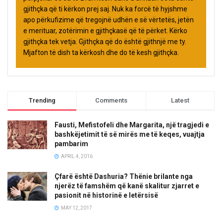
gjithçka që ti kërkon prej saj. Nuk ka forcë të hyjshme
apo përkufizime që tregojnë udhën e së vërtetës, jetën
e merituar, zotërimin e gjithçkasë që të përket. Kërko
gjithçka tek vetja. Gjithçka që do është gjithnjë me ty.
Mjafton të dish ta kërkosh dhe do të kesh gjithçka.
Trending
Comments
Latest
Fausti, Mefistofeli dhe Margarita, një tragjedi e
bashkëjetimit të së mirës me të keqes, vuajtja
pambarim
APRIL 4, 2016
Çfarë është Dashuria? Thënie brilante nga
njerëz të famshëm që kanë skalitur zjarret e
pasionit në historinë e letërsisë
MAY 12, 2017