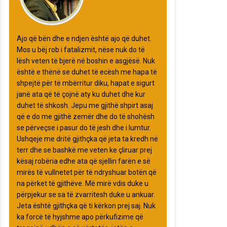
Ajo që bën dhe e ndjen është ajo që duhet.
Mos u bëj rob i fatalizmit, nëse nuk do të
lësh veten të bjerë në boshin e asgjësë. Nuk
është e thënë se duhet të ecësh me hapa të
shpejtë për të mbërritur diku, hapat e sigurt
janë ata që të çojnë aty ku duhet dhe kur
duhet të shkosh. Jepu me gjithë shpirt asaj
që e do me gjithë zemër dhe do të shohësh
se përveçse i pasur do të jesh dhe i lumtur.
Ushqeje me dritë gjithçka që jeta ta kredh në
terr dhe se bashkë me veten ke çliruar prej
kësaj robëria edhe ata që sjellin farën e së
mirës të vullnetet për të ndryshuar botën që
na përket të gjithëve. Më mirë vdis duke u
përpjekur se sa të zvarritesh duke u ankuar.
Jeta është gjithçka që ti kërkon prej saj. Nuk
ka forcë të hyjshme apo përkufizime që