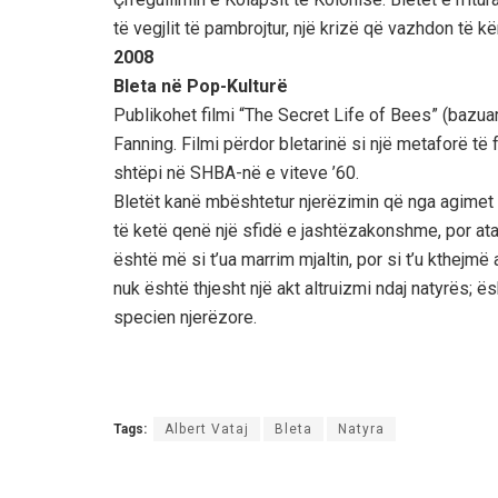
të vegjlit të pambrojtur, një krizë që vazhdon të 
2008
Bleta në Pop-Kulturë
Publikohet filmi “The Secret Life of Bees” (bazuar
Fanning. Filmi përdor bletarinë si një metaforë të
shtëpi në SHBA-në e viteve ’60.
Bletët kanë mbështetur njerëzimin që nga agimet e
të ketë qenë një sfidë e jashtëzakonshme, por ata 
është më si t’ua marrim mjaltin, por si t’u kthejmë 
nuk është thjesht një akt altruizmi ndaj natyrës; 
specien njerëzore.
Tags:
Albert Vataj
Bleta
Natyra