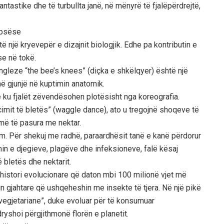
ntastike dhe të turbullta janë, në mënyrë të fjalëpërdrejtë,
epsëse
ë një kryevepër e dizajnit biologjik. Edhe pa kontributin e
se në tokë.
ngleze “the bee’s knees” (diçka e shkëlqyer) është një
në gjunjë në kuptimin anatomik.
re ku fjalët zëvendësohen plotësisht nga koreografia.
imit të bletës” (waggle dance), ato u tregojnë shoqeve të
më të pasura me nektar.
qim. Për shekuj me radhë, paraardhësit tanë e kanë përdorur
imin e djegieve, plagëve dhe infeksioneve, falë kësaj
 bletës dhe nektarit.
ë histori evolucionare që daton mbi 100 milionë vjet më
hin gjahtare që ushqeheshin me insekte të tjera. Në një pikë
egjetariane”, duke evoluar për të konsumuar
ryshoi përgjithmonë florën e planetit.