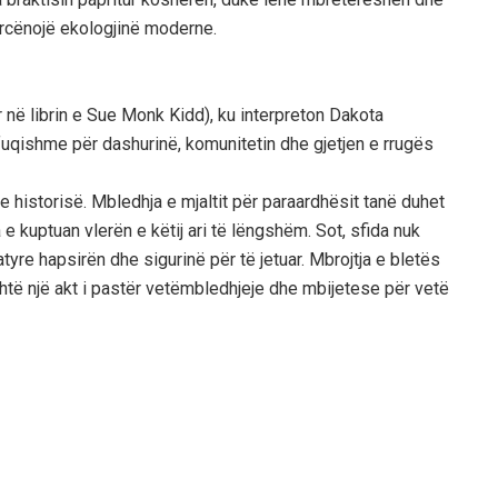
kërcënojë ekologjinë moderne.
 në librin e Sue Monk Kidd), ku interpreton Dakota
 fuqishme për dashurinë, komunitetin dhe gjetjen e rrugës
 historisë. Mbledhja e mjaltit për paraardhësit tanë duhet
e kuptuan vlerën e këtij ari të lëngshëm. Sot, sfida nuk
atyre hapsirën dhe sigurinë për të jetuar. Mbrojtja e bletës
është një akt i pastër vetëmbledhjeje dhe mbijetese për vetë