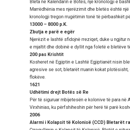
Bleta në Kalendarin e Botës, një kronologji e bas
Marrëdhënia mes njerëzimit dhe bletës është një hi
kronologji tregon rrugëtimin tonë të përbashkët 
13000 – 8000 p.K.
Zbutja e parë e egër
Njerëzit e lashtë sfidojnë rreziqet, duke u ngjitur
e mjaltit dhe dobinë e dyllit nga foletë e bletëve t
200 pas Krishtit
Kosheret në Egjiptin e Lashtë Egjiptianët nisin ble
agresive se sot, bletarët rruanin kokat plotësisht,
flokëve.
1621
Udhëtimi drejt Botës së Re
Për të siguruar mbijetesën e kolonive të para në A
Virxhinias, ku përfshiheshin për herë të parë kosh
2006
Alarmi i Kolapsit të Kolonisë (CCD) Bletarët
Çrregullimin e Kolapsit të Kolonisë. Bletët e rrit