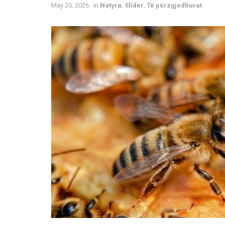
May 20, 2026
in
Natyra
,
Slider
,
Të përzgjedhurat