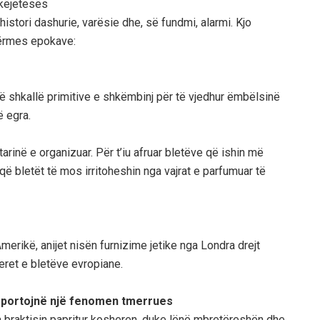
hkëjetesës
stori dashurie, varësie dhe, së fundmi, alarmi. Kjo
përmes epokave:
 në shkallë primitive e shkëmbinj për të vjedhur ëmbëlsinë
ë egra.
tarinë e organizuar. Për t’iu afruar bletëve që ishin më
 që bletët të mos irritoheshin nga vajrat e parfumuar të
merikë, anijet nisën furnizime jetike nga Londra drejt
eret e bletëve evropiane.
 raportojnë një fenomen tmerrues
ura braktisin papritur kosheren, duke lënë mbretëreshën dhe