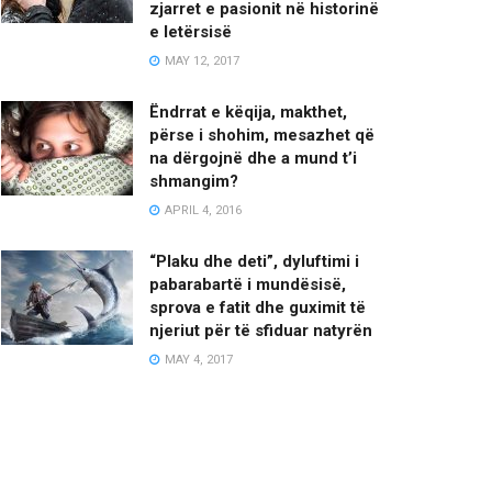
zjarret e pasionit në historinë
e letërsisë
MAY 12, 2017
Ëndrrat e këqija, makthet,
përse i shohim, mesazhet që
na dërgojnë dhe a mund t’i
shmangim?
APRIL 4, 2016
“Plaku dhe deti”, dyluftimi i
pabarabartë i mundësisë,
sprova e fatit dhe guximit të
njeriut për të sfiduar natyrën
MAY 4, 2017