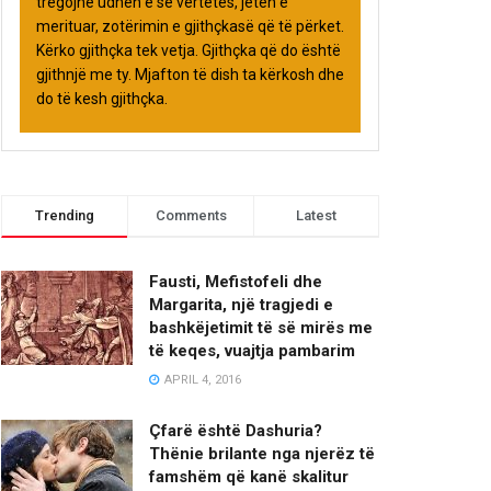
tregojnë udhën e së vërtetës, jetën e
merituar, zotërimin e gjithçkasë që të përket.
Kërko gjithçka tek vetja. Gjithçka që do është
gjithnjë me ty. Mjafton të dish ta kërkosh dhe
do të kesh gjithçka.
Trending
Comments
Latest
Fausti, Mefistofeli dhe
Margarita, një tragjedi e
bashkëjetimit të së mirës me
të keqes, vuajtja pambarim
APRIL 4, 2016
Çfarë është Dashuria?
Thënie brilante nga njerëz të
famshëm që kanë skalitur