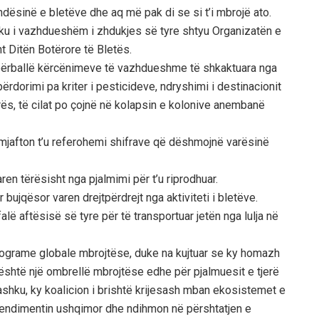
ësinë e bletëve dhe aq më pak di se si t’i mbrojë ato.
iku i vazhdueshëm i zhdukjes së tyre shtyu Organizatën e
t Ditën Botërore të Bletës.
l përballë kërcënimeve të vazhdueshme të shkaktuara nga
përdorimi pa kriter i pesticideve, ndryshimi i destinacionit
ës, të cilat po çojnë në kolapsin e kolonive anembanë
 mjafton t’u referohemi shifrave që dëshmojnë varësinë
en tërësisht nga pjalmimi për t’u riprodhuar.
bujqësor varen drejtpërdrejt nga aktiviteti i bletëve.
lë aftësisë së tyre për të transportuar jetën nga lulja në
rograme globale mbrojtëse, duke na kujtuar se ky homazh
 është një ombrellë mbrojtëse edhe për pjalmuesit e tjerë
ë bashku, ky koalicion i brishtë krijesash mban ekosistemet e
rendimentin ushqimor dhe ndihmon në përshtatjen e