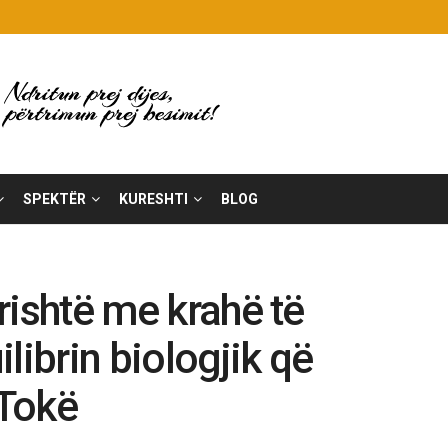
SPEKTËR
KURESHTI
BLOG
brishtë me krahë të
librin biologjik që
 Tokë