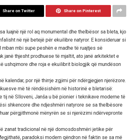
Share on Twitter
Share on Pinterest
esa luajnë një rol aq monumental dhe thelbësor sa bleta, kjo
falisht në një betejë për ekuilibre natyror. E konsideruar si
gël mban mbi supe peshën e madhe të ruajtjes së
 janë thjesht prodhuese të mjaltit, ato janë arkitektet e
ë ushqimore dhe roja e ekuilibrit biologjik që mundëson
ë kalendar, por një thirrje zgjimi për ndërgjegjen njerëzore.
dikuesve më të rëndësishëm në historinë e bletarisë:
e tij në Slloveni, Janša u bë pionier i teknikave moderne të
ktësi shkencore dhe ndjeshmëri natyrore se sa thelbësore
yshuar përgjithmonë mënyrën se si njerëzimi ndërvepronte
jë zanat tradicional në një domosdoshmëri jetike për
egjithatë, paradoksi modern qëndron në faktin se sa më