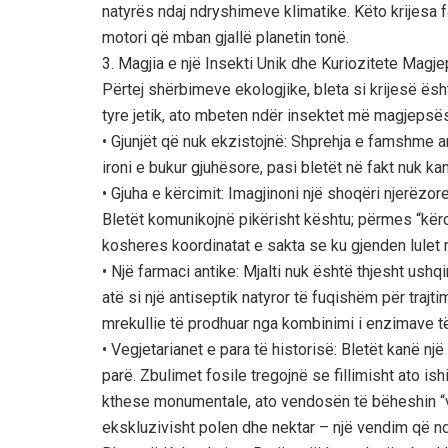
natyrës ndaj ndryshimeve klimatike. Këto krijesa fa
motori që mban gjallë planetin tonë.
3. Magjia e një Insekti Unik dhe Kuriozitete Magj
Përtej shërbimeve ekologjike, bleta si krijesë ësht
tyre jetik, ato mbeten ndër insektet më magjepsë
• Gjunjët që nuk ekzistojnë: Shprehja e famshme a
ironi e bukur gjuhësore, pasi bletët në fakt nuk ka
• Gjuha e kërcimit: Imagjinoni një shoqëri njerëzo
Bletët komunikojnë pikërisht kështu; përmes “kërc
kosheres koordinatat e sakta se ku gjenden lulet 
• Një farmaci antike: Mjalti nuk është thjesht ush
atë si një antiseptik natyror të fuqishëm për trajt
mrekullie të prodhuar nga kombinimi i enzimave të
• Vegjetarianet e para të historisë: Bletët kanë nj
parë. Zbulimet fosile tregojnë se fillimisht ato is
kthese monumentale, ato vendosën të bëheshin “v
ekskluzivisht polen dhe nektar – një vendim që nd