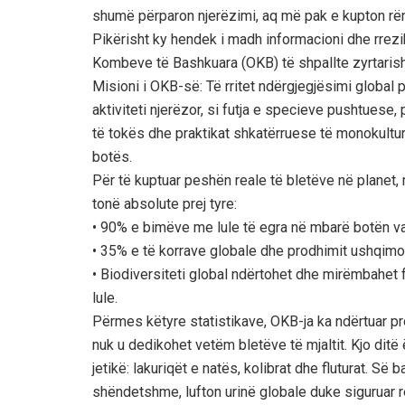
shumë përparon njerëzimi, aq më pak e kupton rënd
Pikërisht ky hendek i madh informacioni dhe rrez
Kombeve të Bashkuara (OKB) të shpallte zyrtarish
Misioni i OKB-së: Të rritet ndërgjegjësimi globa
aktiviteti njerëzor, si futja e specieve pushtuese, 
të tokës dhe praktikat shkatërruese të monokultur
botës.
Për të kuptuar peshën reale të bletëve në planet,
tonë absolute prej tyre:
• 90% e bimëve me lule të egra në mbarë botën var
• 35% e të korrave globale dhe prodhimit ushqimor 
• Biodiversiteti global ndërtohet dhe mirëmbahet fa
lule.
Përmes këtyre statistikave, OKB-ja ka ndërtuar p
nuk u dedikohet vetëm bletëve të mjaltit. Kjo ditë
jetikë: lakuriqët e natës, kolibrat dhe fluturat. S
shëndetshme, lufton urinë globale duke siguruar 