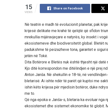
15
Share on Facebook
VIEWS
Në teatrin e madh të evolucionit planetar, pak krij
krijesë delikate me krahë të qelqtë që sfidon trium
mrekullia mijëravjeçare e natyrës, ky insekt i vo
ekosistemeve dhe biodiversitetit global. Bletët nuk
padukshme të peizazheve tona, garantet e siguris
jetën në Tokë.
Dita Botërore e Bletës nuk është thjesht një datë n
Kjo ditë korrespondon me ditëlindjen e një prej n
Anton Janša. Në shekullin e 18-të, në vendlindjen 
bletarisë. Ai ishte ndër të parët që kuptoi me sa
ishin këto krijesa për mjedisin botëror, duke ndr
me to.
Që nga epoka e Janša-s, bletaria ka evoluar nga n
ekosistemet dhe sistemet ekonomike të globit. M