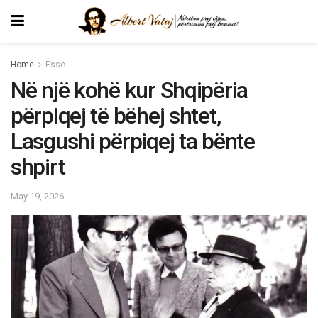
Home
Esse
Në një kohë kur Shqipëria
përpiqej të bëhej shtet,
Lasgushi përpiqej ta bënte
shpirt
May 19, 2026