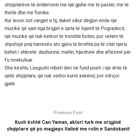
shqiptarëve të ëndërronin me një gjuhë më të pastër, më të
thellë dhe më fisnike.
Kur lexon sot vargjet e tij, duket sikur dëgjon ende një
muzikë që vjen nga brigjet e qeta të liqenit të Pogradecit,
një muzikë që nuk kërkon të tronditë botën, por vetëm të
shpëtojë prej harresës ato gjëra të brishta pa të cilat njeriu
bëhet i shkretë: dashurinë, mallin, hijeshinë dhe aftësinë për
t’u mrekulluar.
Dhe kështu Lasgushi mbeti deri në fund poeti i një drite të
qetë shqiptare, që nuk verboi kurrë askënd, por ndriçoi
gjatë.
Previous Post
Kush është Can Yaman, aktori turk me origjinë
shqiptare që po magjeps Italinë me rolin e Sandokanit