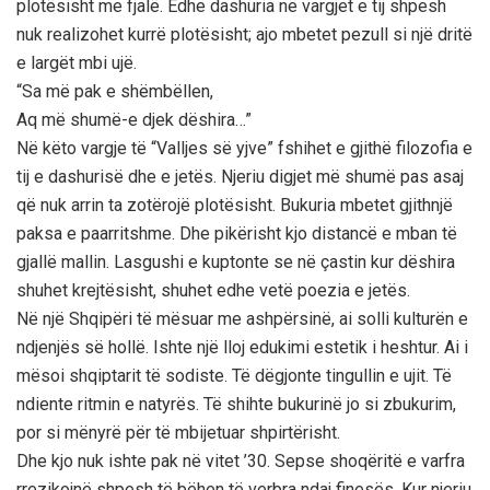
plotësisht me fjalë. Edhe dashuria në vargjet e tij shpesh
nuk realizohet kurrë plotësisht; ajo mbetet pezull si një dritë
e largët mbi ujë.
“Sa më pak e shëmbëllen,
Aq më shumë-e djek dëshira…”
Në këto vargje të “Valljes së yjve” fshihet e gjithë filozofia e
tij e dashurisë dhe e jetës. Njeriu digjet më shumë pas asaj
që nuk arrin ta zotërojë plotësisht. Bukuria mbetet gjithnjë
paksa e paarritshme. Dhe pikërisht kjo distancë e mban të
gjallë mallin. Lasgushi e kuptonte se në çastin kur dëshira
shuhet krejtësisht, shuhet edhe vetë poezia e jetës.
Në një Shqipëri të mësuar me ashpërsinë, ai solli kulturën e
ndjenjës së hollë. Ishte një lloj edukimi estetik i heshtur. Ai i
mësoi shqiptarit të sodiste. Të dëgjonte tingullin e ujit. Të
ndiente ritmin e natyrës. Të shihte bukurinë jo si zbukurim,
por si mënyrë për të mbijetuar shpirtërisht.
Dhe kjo nuk ishte pak në vitet ’30. Sepse shoqëritë e varfra
rrezikojnë shpesh të bëhen të verbra ndaj finesës. Kur njeriu