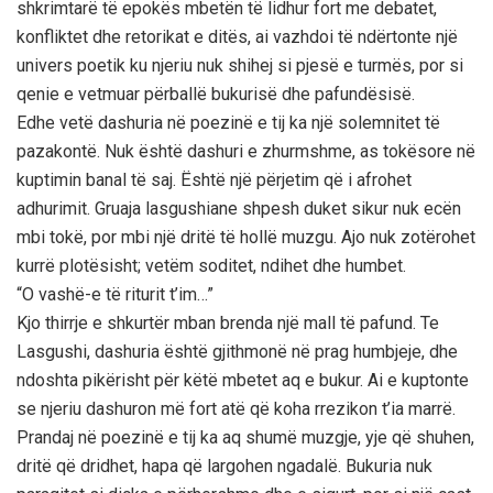
shkrimtarë të epokës mbetën të lidhur fort me debatet,
konfliktet dhe retorikat e ditës, ai vazhdoi të ndërtonte një
univers poetik ku njeriu nuk shihej si pjesë e turmës, por si
qenie e vetmuar përballë bukurisë dhe pafundësisë.
Edhe vetë dashuria në poezinë e tij ka një solemnitet të
pazakontë. Nuk është dashuri e zhurmshme, as tokësore në
kuptimin banal të saj. Është një përjetim që i afrohet
adhurimit. Gruaja lasgushiane shpesh duket sikur nuk ecën
mbi tokë, por mbi një dritë të hollë muzgu. Ajo nuk zotërohet
kurrë plotësisht; vetëm soditet, ndihet dhe humbet.
“O vashë-e të riturit t’im…”
Kjo thirrje e shkurtër mban brenda një mall të pafund. Te
Lasgushi, dashuria është gjithmonë në prag humbjeje, dhe
ndoshta pikërisht për këtë mbetet aq e bukur. Ai e kuptonte
se njeriu dashuron më fort atë që koha rrezikon t’ia marrë.
Prandaj në poezinë e tij ka aq shumë muzgje, yje që shuhen,
dritë që dridhet, hapa që largohen ngadalë. Bukuria nuk