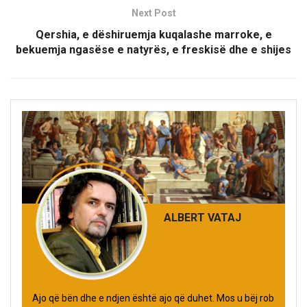
Next Post
Qershia, e dëshiruemja kuqalashe marroke, e
bekuemja ngasëse e natyrës, e freskisë dhe e shijes
ALBERT VATAJ
Ajo që bën dhe e ndjen është ajo që duhet. Mos u bëj rob