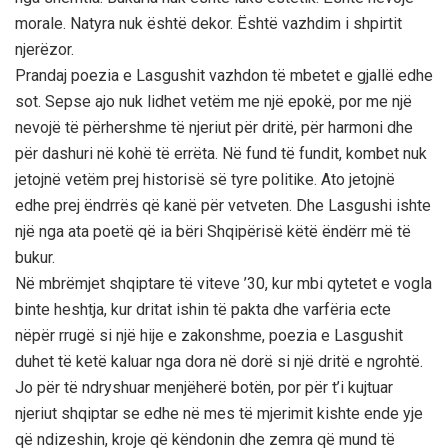
morale. Natyra nuk është dekor. Është vazhdim i shpirtit
njerëzor.
Prandaj poezia e Lasgushit vazhdon të mbetet e gjallë edhe
sot. Sepse ajo nuk lidhet vetëm me një epokë, por me një
nevojë të përhershme të njeriut për dritë, për harmoni dhe
për dashuri në kohë të errëta. Në fund të fundit, kombet nuk
jetojnë vetëm prej historisë së tyre politike. Ato jetojnë
edhe prej ëndrrës që kanë për vetveten. Dhe Lasgushi ishte
një nga ata poetë që ia bëri Shqipërisë këtë ëndërr më të
bukur.
Në mbrëmjet shqiptare të viteve ’30, kur mbi qytetet e vogla
binte heshtja, kur dritat ishin të pakta dhe varfëria ecte
nëpër rrugë si një hije e zakonshme, poezia e Lasgushit
duhet të ketë kaluar nga dora në dorë si një dritë e ngrohtë.
Jo për të ndryshuar menjëherë botën, por për t’i kujtuar
njeriut shqiptar se edhe në mes të mjerimit kishte ende yje
që ndizeshin, kroje që këndonin dhe zemra që mund të