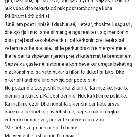
yjet, dashuria, uji i krojeve, dridhja e syrit të vajzës, malli që
nuk vdes dhe bukuria që nuk poshtërohet nga koha.
Pikërisht këtë bëri ai.
“Unë jam poet i rinisë, i dashurisë, i jetës”, thoshte Lasgushi,
dhe kjo fjali nuk ishte shmangie nga realiteti, siç mendonin
disa prej bashkëkohësve të tij që kërkonin prej letërsisë
vetëm revoltë sociale; ishte përkundrazi një mënyrë më e
thellë për ta shpëtuar njeriun prej shkatërrimit të brendshëm.
Sepse ka çaste në historinë e kombeve kur urrejtja bëhet aq
e zakonshme, sa vetë bukuria fillon të duket si luks. Dhe
pikërisht atëherë lind nevoja për poetë si ai.
Në poezinë e Lasgushit nuk ka zhurmë. Ka muzikë. Nuk ka
gjëmim tribunash. Ka pëshpërimë. Nuk ka klithmë politike.
Ka mall njerëzor. Dhe ndoshta pikërisht për këtë arsye
poezia e tij mbeti e pavdekshme, sepse nuk iu drejtua
vetëm kohës së vet, por vetë natyrës njerëzore.
“Më del e zë pshon me të fshehtë
Më vjen edhe pshon me t’u qasur…”