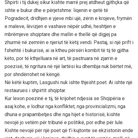
Shpirti i tij dukej sikur kishte marrë prej atdheut gjithçka që
ishte e bukur dhe e përjetshme: liqenin e qetë të
Pogradecit, dridhjen e yjeve mbi ujë, zërin e krojeve, frymën
e maleve, lëvizjen e vashave nëpër udhë, heshtjen e
mbrëmjeve shqiptare dhe mallin e thellë që digjej pa
zhurmë në zemrën e njeriut të këtij vendi. Pastaj, si një prift i
fshehtë i bukurisë, ai ia ktheu përsëri kombit të tij të gjitha
këto, por të kthjelluara në art, të pastruara në zjarrin e
poezisë, të ngritura në një lartësi ku dhembja nuk bërtet më,
por shndërrohet në këngë.
Në këtë kuptim, Lasgushi nuk ishte thjesht poet. Ai ishte një
restaurues i shpirtit shqiptar.
Kur lexon poezinë e tij, të krijohet ndjesia se Shqipëria e
asaj kohe, e lodhur nga konfliktet, nga provincializmi, nga
dhuna e prapambetjes dhe nga hijet e historisë, kishte
nevojë jo vetëm për tribunë e politikë, por edhe për lule.
Kishte nevojë për një poet që t’i kujtonte se ekzistonin ende