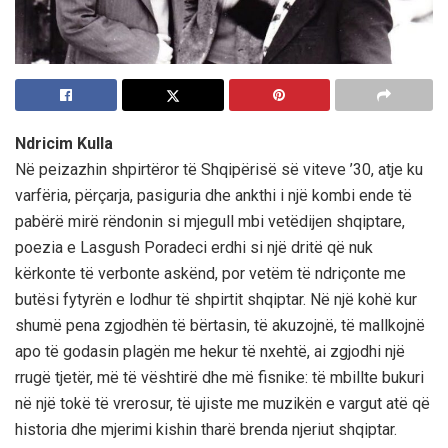
Ndricim Kulla
Në peizazhin shpirtëror të Shqipërisë së viteve ’30, atje ku
varfëria, përçarja, pasiguria dhe ankthi i një kombi ende të
pabërë mirë rëndonin si mjegull mbi vetëdijen shqiptare,
poezia e Lasgush Poradeci erdhi si një dritë që nuk
kërkonte të verbonte askënd, por vetëm të ndriçonte me
butësi fytyrën e lodhur të shpirtit shqiptar. Në një kohë kur
shumë pena zgjodhën të bërtasin, të akuzojnë, të mallkojnë
apo të godasin plagën me hekur të nxehtë, ai zgjodhi një
rrugë tjetër, më të vështirë dhe më fisnike: të mbillte bukuri
në një tokë të vrerosur, të ujiste me muzikën e vargut atë që
historia dhe mjerimi kishin tharë brenda njeriut shqiptar.