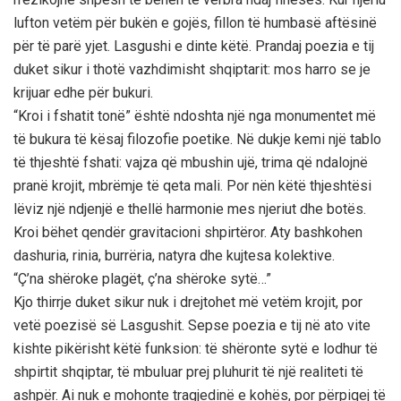
lufton vetëm për bukën e gojës, fillon të humbasë aftësinë
për të parë yjet. Lasgushi e dinte këtë. Prandaj poezia e tij
duket sikur i thotë vazhdimisht shqiptarit: mos harro se je
krijuar edhe për bukuri.
“Kroi i fshatit tonë” është ndoshta një nga monumentet më
të bukura të kësaj filozofie poetike. Në dukje kemi një tablo
të thjeshtë fshati: vajza që mbushin ujë, trima që ndalojnë
pranë krojit, mbrëmje të qeta mali. Por nën këtë thjeshtësi
lëviz një ndjenjë e thellë harmonie mes njeriut dhe botës.
Kroi bëhet qendër gravitacioni shpirtëror. Aty bashkohen
dashuria, rinia, burrëria, natyra dhe kujtesa kolektive.
“Ç’na shëroke plagët, ç’na shëroke sytë…”
Kjo thirrje duket sikur nuk i drejtohet më vetëm krojit, por
vetë poezisë së Lasgushit. Sepse poezia e tij në ato vite
kishte pikërisht këtë funksion: të shëronte sytë e lodhur të
shpirtit shqiptar, të mbuluar prej pluhurit të një realiteti të
ashpër. Ai nuk e mohonte tragjedinë e kohës, por përpiqej të