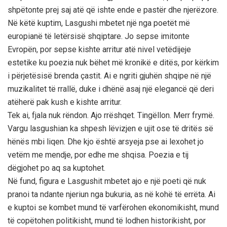
shpëtonte prej saj atë që ishte ende e pastër dhe njerëzore.
Në këtë kuptim, Lasgushi mbetet një nga poetët më
europianë të letërsisë shqiptare. Jo sepse imitonte
Evropën, por sepse kishte arritur atë nivel vetëdijeje
estetike ku poezia nuk bëhet më kronikë e ditës, por kërkim
i përjetësisë brenda çastit. Ai e ngriti gjuhën shqipe në një
muzikalitet të rrallë, duke i dhënë asaj një elegancë që deri
atëherë pak kush e kishte arritur.
Tek ai, fjala nuk rëndon. Ajo rrëshqet. Tingëllon. Merr frymë.
Vargu lasgushian ka shpesh lëvizjen e ujit ose të dritës së
hënës mbi liqen. Dhe kjo është arsyeja pse ai lexohet jo
vetëm me mendje, por edhe me shqisa. Poezia e tij
dëgjohet po aq sa kuptohet.
Në fund, figura e Lasgushit mbetet ajo e një poeti që nuk
pranoi ta ndante njeriun nga bukuria, as në kohë të errëta. Ai
e kuptoi se kombet mund të varfërohen ekonomikisht, mund
të copëtohen politikisht, mund të lodhen historikisht, por