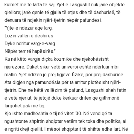
kulmet më të larta të saj. Yjet e Lasgushit nuk janë objekte
qiellore; janë qenie të gjalla të etjes dhe të dashurisë, të
dënuara të ndjekin njëri-tjetrin nëpër pafundësi.
“Yjtë-e ndezur aqe larg,
Lozin vallen e dëshirës
Dyke ndritur varg-e-varg
Nëpër terr të hapësirës.”
Ka në këto vargje diçka kozmike dhe njëkohësisht
njerëzore. Duket sikur vetë universi është ndërtuar mbi
mallin. Yjet ndizen jo prej ligjeve fizike, por prej dashurisë.
Ata digjen nga pamundësia për ta arritur plotësisht njëri-
tjetrin. Dhe në këtë vallëzim të pafund, Lasgushi sheh fatin
e vetë njeriut: të jetojë duke kërkuar dritën që gjithmonë
largohet pak më tej.
Kjo ishte madhështia e tij në vitet ’30. Në vend që ta
ngushtonte shpirtin shqiptar vetëm tek toka dhe politika, ai
e ngriti drejt qiellit. I mësoi shqiptarit të shihte edhe lart. Në