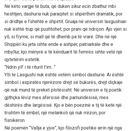
Në këto vargje të buta, që duken sikur ecin zbathur mbi
heshtjen, dashuria nuk paraqitet si shpërthim dramatik, por
si dridhje e fshehtë e shpirtit. Gruaja në universin lasgushian
nuk është trup që pushtohet, por prani që ndriçon. Ajo vjen si
yll, si frymë, si mall që të dhemb pa të vrarë. Dhe në një
Shqipëri ku jeta ishte ende e ashpër, patriarkale dhe e
mbyllur, kjo mënyrë e të kënduarit të femrës ishte vetë një
qytetërim estetik.
“Ndrin yll’ i të riturit t’im…”
Ylli te Lasgushi nuk është vetëm simbol dashurie. Ai është
simbol i aspiratës njerëzore drejt së bukurës, drejt diçkaje
që nuk mund të preket plotësisht. Në universin e tij poetik
gjithçka lëviz mes afërsisë dhe pamundësisë, mes
dëshirës dhe largësisë. Kjo e bën poezinë e tij të ketë një
trishtim të ëmbël, një melankoli që nuk rrëzon, por
fisnikëron.
Në poemën “Vallja e yjve”, kjo filozofi poetike arrin një nga