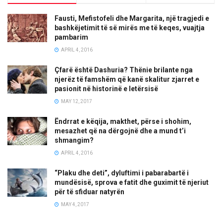
Fausti, Mefistofeli dhe Margarita, një tragjedi e
bashkëjetimit të së mirës me të keqes, vuajtja
pambarim
APRIL 4, 2016
Çfarë është Dashuria? Thënie brilante nga
njerëz të famshëm që kanë skalitur zjarret e
pasionit në historinë e letërsisë
MAY 12, 2017
Ëndrrat e këqija, makthet, përse i shohim,
mesazhet që na dërgojnë dhe a mund t’i
shmangim?
APRIL 4, 2016
“Plaku dhe deti”, dyluftimi i pabarabartë i
mundësisë, sprova e fatit dhe guximit të njeriut
për të sfiduar natyrën
MAY 4, 2017