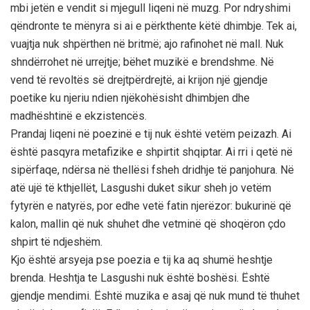
mbi jetën e vendit si mjegull liqeni në muzg. Por ndryshimi
qëndronte te mënyra si ai e përkthente këtë dhimbje. Tek ai,
vuajtja nuk shpërthen në britmë; ajo rafinohet në mall. Nuk
shndërrohet në urrejtje; bëhet muzikë e brendshme. Në
vend të revoltës së drejtpërdrejtë, ai krijon një gjendje
poetike ku njeriu ndien njëkohësisht dhimbjen dhe
madhështinë e ekzistencës.
Prandaj liqeni në poezinë e tij nuk është vetëm peizazh. Ai
është pasqyra metafizike e shpirtit shqiptar. Ai rri i qetë në
sipërfaqe, ndërsa në thellësi fsheh dridhje të panjohura. Në
atë ujë të kthjellët, Lasgushi duket sikur sheh jo vetëm
fytyrën e natyrës, por edhe vetë fatin njerëzor: bukurinë që
kalon, mallin që nuk shuhet dhe vetminë që shoqëron çdo
shpirt të ndjeshëm.
Kjo është arsyeja pse poezia e tij ka aq shumë heshtje
brenda. Heshtja te Lasgushi nuk është boshësi. Është
gjendje mendimi. Është muzika e asaj që nuk mund të thuhet