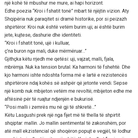
një kohë të mbushur me mure, ai hapi horizont.
Edhe poezia “Kroi i fshatit tonë” mbart të njëjtin vizion. Aty
Shqipëria nuk paraqitet si dramë historike, por si peizazh
shpirtëror. Kroi nuk është vetëm burim uji; ai është burim
jete, kujtese, dashurie dhe identiteti.
“Kroi i fshatit tonë, ujë i kulluar,
ç’na buron nga mali, duke mërmëruar…”
Gjithçka këtu rrjedh me qetësi: uji, vajzat, malli, fjala,
mbrëmja. Nuk ka tension brutal. Ka harmoni të fshehtë. Dhe
kjo harmoni ishte ndoshta forma më e lartë e rezistencës
shpirtërore ndaj kohës së ashpër që jetonte vendi. Sepse
një komb nuk mbijeton vetëm me revoltë; mbijeton edhe me
aftësinë për të ruajtur ndjenjën e bukurisë.
“Posi malli i zemrës mu në gji të shkretë…”
Këtu Lasgushi prek një nga fijet më të thella të shpirtit
shqiptar: mallin. Jo mallin sentimental të zakonshëm, por
atë mall ekzistencial që shoqëron popujt e vegjël, të lodhur