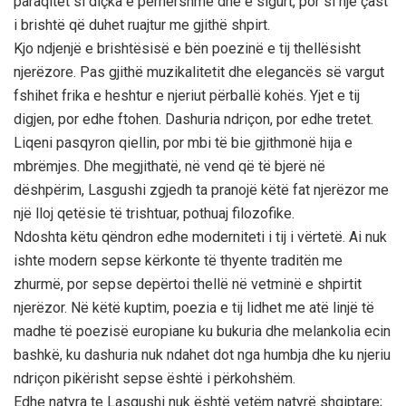
paraqitet si diçka e përhershme dhe e sigurt, por si një çast
i brishtë që duhet ruajtur me gjithë shpirt.
Kjo ndjenjë e brishtësisë e bën poezinë e tij thellësisht
njerëzore. Pas gjithë muzikalitetit dhe elegancës së vargut
fshihet frika e heshtur e njeriut përballë kohës. Yjet e tij
digjen, por edhe ftohen. Dashuria ndriçon, por edhe tretet.
Liqeni pasqyron qiellin, por mbi të bie gjithmonë hija e
mbrëmjes. Dhe megjithatë, në vend që të bjerë në
dëshpërim, Lasgushi zgjedh ta pranojë këtë fat njerëzor me
një lloj qetësie të trishtuar, pothuaj filozofike.
Ndoshta këtu qëndron edhe moderniteti i tij i vërtetë. Ai nuk
ishte modern sepse kërkonte të thyente traditën me
zhurmë, por sepse depërtoi thellë në vetminë e shpirtit
njerëzor. Në këtë kuptim, poezia e tij lidhet me atë linjë të
madhe të poezisë europiane ku bukuria dhe melankolia ecin
bashkë, ku dashuria nuk ndahet dot nga humbja dhe ku njeriu
ndriçon pikërisht sepse është i përkohshëm.
Edhe natyra te Lasgushi nuk është vetëm natyrë shqiptare;