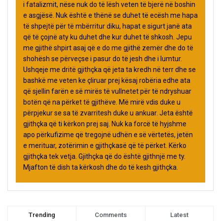
i fatalizmit, nëse nuk do të lësh veten të bjerë në boshin
e asgjësë. Nuk është e thënë se duhet të ecësh me hapa
të shpejtë për të mbërritur diku, hapat e sigurt janë ata
që të çojnë aty ku duhet dhe kur duhet të shkosh. Jepu
me gjithë shpirt asaj që e do me gjithë zemër dhe do të
shohësh se përveçse i pasur do të jesh dhe i lumtur.
Ushqeje me dritë gjithçka që jeta ta kredh në terr dhe se
bashkë me veten ke çliruar prej kësaj robëria edhe ata
që sjellin farën e së mirës të vullnetet për të ndryshuar
botën që na përket të gjithëve. Më mirë vdis duke u
përpjekur se sa të zvarritesh duke u ankuar. Jeta është
gjithçka që ti kërkon prej saj. Nuk ka forcë të hyjshme
apo përkufizime që tregojnë udhën e së vërtetës, jetën
e merituar, zotërimin e gjithçkasë që të përket. Kërko
gjithçka tek vetja. Gjithçka që do është gjithnjë me ty.
Mjafton të dish ta kërkosh dhe do të kesh gjithçka.
Trending
Comments
Latest