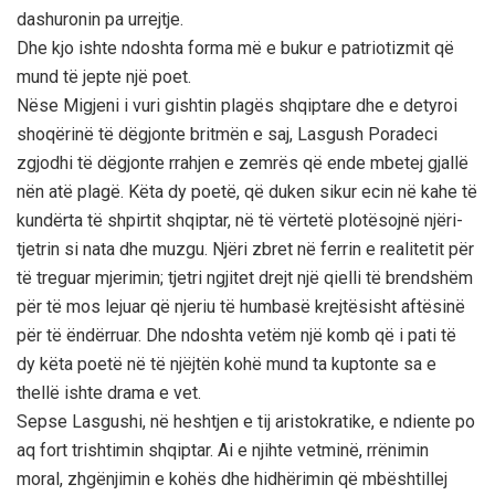
dashuronin pa urrejtje.
Dhe kjo ishte ndoshta forma më e bukur e patriotizmit që
mund të jepte një poet.
Nëse Migjeni i vuri gishtin plagës shqiptare dhe e detyroi
shoqërinë të dëgjonte britmën e saj, Lasgush Poradeci
zgjodhi të dëgjonte rrahjen e zemrës që ende mbetej gjallë
nën atë plagë. Këta dy poetë, që duken sikur ecin në kahe të
kundërta të shpirtit shqiptar, në të vërtetë plotësojnë njëri-
tjetrin si nata dhe muzgu. Njëri zbret në ferrin e realitetit për
të treguar mjerimin; tjetri ngjitet drejt një qielli të brendshëm
për të mos lejuar që njeriu të humbasë krejtësisht aftësinë
për të ëndërruar. Dhe ndoshta vetëm një komb që i pati të
dy këta poetë në të njëjtën kohë mund ta kuptonte sa e
thellë ishte drama e vet.
Sepse Lasgushi, në heshtjen e tij aristokratike, e ndiente po
aq fort trishtimin shqiptar. Ai e njihte vetminë, rrënimin
moral, zhgënjimin e kohës dhe hidhërimin që mbështillej