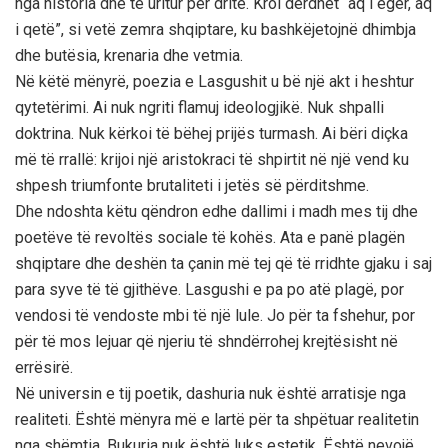
nga historia dhe të uritur për dritë. Kroi derdhet “aq i egër, aq
i qetë”, si vetë zemra shqiptare, ku bashkëjetojnë dhimbja
dhe butësia, krenaria dhe vetmia.
Në këtë mënyrë, poezia e Lasgushit u bë një akt i heshtur
qytetërimi. Ai nuk ngriti flamuj ideologjikë. Nuk shpalli
doktrina. Nuk kërkoi të bëhej prijës turmash. Ai bëri diçka
më të rrallë: krijoi një aristokraci të shpirtit në një vend ku
shpesh triumfonte brutaliteti i jetës së përditshme.
Dhe ndoshta këtu qëndron edhe dallimi i madh mes tij dhe
poetëve të revoltës sociale të kohës. Ata e panë plagën
shqiptare dhe deshën ta çanin më tej që të rridhte gjaku i saj
para syve të të gjithëve. Lasgushi e pa po atë plagë, por
vendosi të vendoste mbi të një lule. Jo për ta fshehur, por
për të mos lejuar që njeriu të shndërrohej krejtësisht në
errësirë.
Në universin e tij poetik, dashuria nuk është arratisje nga
realiteti. Është mënyra më e lartë për ta shpëtuar realitetin
nga shëmtia. Bukuria nuk është luks estetik. Është nevojë