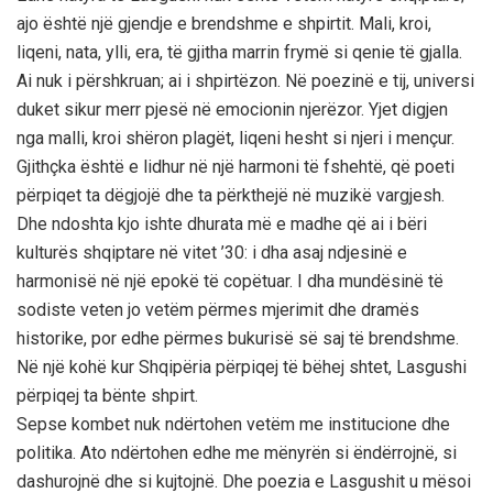
ajo është një gjendje e brendshme e shpirtit. Mali, kroi,
liqeni, nata, ylli, era, të gjitha marrin frymë si qenie të gjalla.
Ai nuk i përshkruan; ai i shpirtëzon. Në poezinë e tij, universi
duket sikur merr pjesë në emocionin njerëzor. Yjet digjen
nga malli, kroi shëron plagët, liqeni hesht si njeri i mençur.
Gjithçka është e lidhur në një harmoni të fshehtë, që poeti
përpiqet ta dëgjojë dhe ta përkthejë në muzikë vargjesh.
Dhe ndoshta kjo ishte dhurata më e madhe që ai i bëri
kulturës shqiptare në vitet ’30: i dha asaj ndjesinë e
harmonisë në një epokë të copëtuar. I dha mundësinë të
sodiste veten jo vetëm përmes mjerimit dhe dramës
historike, por edhe përmes bukurisë së saj të brendshme.
Në një kohë kur Shqipëria përpiqej të bëhej shtet, Lasgushi
përpiqej ta bënte shpirt.
Sepse kombet nuk ndërtohen vetëm me institucione dhe
politika. Ato ndërtohen edhe me mënyrën si ëndërrojnë, si
dashurojnë dhe si kujtojnë. Dhe poezia e Lasgushit u mësoi