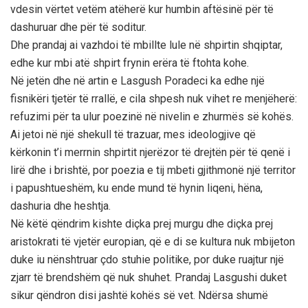
vdesin vërtet vetëm atëherë kur humbin aftësinë për të
dashuruar dhe për të soditur.
Dhe prandaj ai vazhdoi të mbillte lule në shpirtin shqiptar,
edhe kur mbi atë shpirt frynin erëra të ftohta kohe.
Në jetën dhe në artin e Lasgush Poradeci ka edhe një
fisnikëri tjetër të rrallë, e cila shpesh nuk vihet re menjëherë:
refuzimi për ta ulur poezinë në nivelin e zhurmës së kohës.
Ai jetoi në një shekull të trazuar, mes ideologjive që
kërkonin t’i merrnin shpirtit njerëzor të drejtën për të qenë i
lirë dhe i brishtë, por poezia e tij mbeti gjithmonë një territor
i papushtueshëm, ku ende mund të hynin liqeni, hëna,
dashuria dhe heshtja.
Në këtë qëndrim kishte diçka prej murgu dhe diçka prej
aristokrati të vjetër europian, që e di se kultura nuk mbijeton
duke iu nënshtruar çdo stuhie politike, por duke ruajtur një
zjarr të brendshëm që nuk shuhet. Prandaj Lasgushi duket
sikur qëndron disi jashtë kohës së vet. Ndërsa shumë