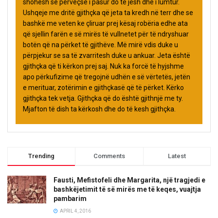
shohësh se përveçse i pasur do të jesh dhe i lumtur.
Ushqeje me dritë gjithçka që jeta ta kredh në terr dhe se
bashkë me veten ke çliruar prej kësaj robëria edhe ata
që sjellin farën e së mirës të vullnetet për të ndryshuar
botën që na përket të gjithëve. Më mirë vdis duke u
përpjekur se sa të zvarritesh duke u ankuar. Jeta është
gjithçka që ti kërkon prej saj. Nuk ka forcë të hyjshme
apo përkufizime që tregojnë udhën e së vërtetës, jetën
e merituar, zotërimin e gjithçkasë që të përket. Kërko
gjithçka tek vetja. Gjithçka që do është gjithnjë me ty.
Mjafton të dish ta kërkosh dhe do të kesh gjithçka.
Trending
Comments
Latest
Fausti, Mefistofeli dhe Margarita, një tragjedi e
bashkëjetimit të së mirës me të keqes, vuajtja
pambarim
APRIL 4, 2016