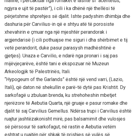
hialine, i përcaktuar nga romakët e lashtë si “acentetus,
ngjyra e ujit të pastër”), i cili i ka dhënë një thellësi të
përjetshme shprehjes së djalit. Ishte padyshim dhimbja dhe
dashuria për Carvilius-in që e shtyu atë të porosiste
xhevahirin e çmuar nga një mjeshtër perandorak i
argjendarisë (i cili pothuajse me siguri i dha shërbimet e tij
vetë perandorit, duke pasur parasysh madhështinë e
gjetjes). Unaza e Carvilio, e ndarë nga pronari i saj pas
mijëvjeçarëve, është tani e ekspozuar në Muzeun
Arkeologjik të Palestrinës, Itali.
“Hypogeum of the Garlands” është një vend varri, (Lazio,
Itali), që daton në shekullin e parë-të dytë pas Krishtit. Dy
sarkofagë u zbuluan brenda, ku strehoheshin mbetjet
njerëzore të Aebutia Quarta, një gruaje e pasur romake dhe
djalit të saj Carvilius Gemellus. Ndërsa trupi i Carvilius është
ruajtur jashtëzakonisht mirë, pas balsamimit dhe vulosjes
së përsosur të sarkofagut, në rastin e Aebutia vetëm
eshtrat u ruajtën për shkak të prishjes së vulës së