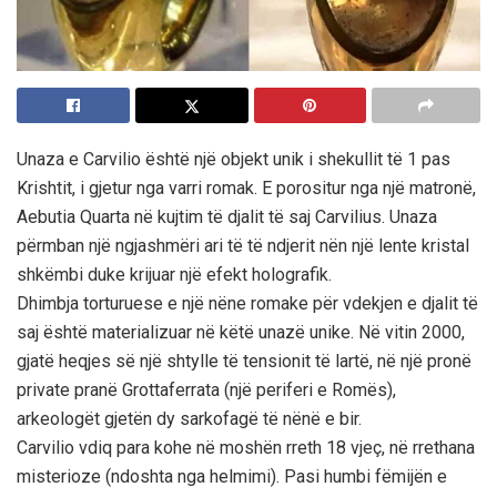
Unaza e Carvilio është një objekt unik i shekullit të 1 pas
Krishtit, i gjetur nga varri romak. E porositur nga një matronë,
Aebutia Quarta në kujtim të djalit të saj Carvilius. Unaza
përmban një ngjashmëri ari të të ndjerit nën një lente kristal
shkëmbi duke krijuar një efekt holografik.
Dhimbja torturuese e një nëne romake për vdekjen e djalit të
saj është materializuar në këtë unazë unike. Në vitin 2000,
gjatë heqjes së një shtylle të tensionit të lartë, në një pronë
private pranë Grottaferrata (një periferi e Romës),
arkeologët gjetën dy sarkofagë të nënë e bir.
Carvilio vdiq para kohe në moshën rreth 18 vjeç, në rrethana
misterioze (ndoshta nga helmimi). Pasi humbi fëmijën e