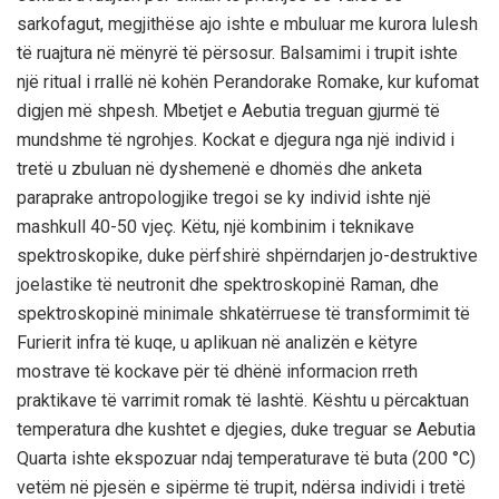
sarkofagut, megjithëse ajo ishte e mbuluar me kurora lulesh
të ruajtura në mënyrë të përsosur. Balsamimi i trupit ishte
një ritual i rrallë në kohën Perandorake Romake, kur kufomat
digjen më shpesh. Mbetjet e Aebutia treguan gjurmë të
mundshme të ngrohjes. Kockat e djegura nga një individ i
tretë u zbuluan në dyshemenë e dhomës dhe anketa
paraprake antropologjike tregoi se ky individ ishte një
mashkull 40-50 vjeç. Këtu, një kombinim i teknikave
spektroskopike, duke përfshirë shpërndarjen jo-destruktive
joelastike të neutronit dhe spektroskopinë Raman, dhe
spektroskopinë minimale shkatërruese të transformimit të
Furierit infra të kuqe, u aplikuan në analizën e këtyre
mostrave të kockave për të dhënë informacion rreth
praktikave të varrimit romak të lashtë. Kështu u përcaktuan
temperatura dhe kushtet e djegies, duke treguar se Aebutia
Quarta ishte ekspozuar ndaj temperaturave të buta (200 °C)
vetëm në pjesën e sipërme të trupit, ndërsa individi i tretë