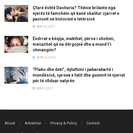
Çfarë është Dashuria? Thënie brilante nga
njerëz të famshëm që kanë skalitur zjarret e
pasionit në historinë e letërsisë
MAY 12, 2017
Ëndrrat e këqija, makthet, përse i shohim,
mesazhet që na dërgojnë dhe a mund t’i
shmangim?
APRIL 4, 2016
“Plaku dhe deti”, dyluftimi i pabarabartë i
mundësisë, sprova e fatit dhe guximit të njeriut
për të sfiduar natyrën
MAY 4, 2017
About
Advertise
Privacy & Policy
Contact