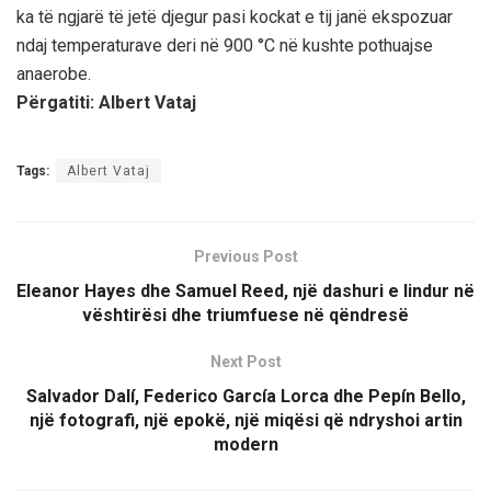
ka të ngjarë të jetë djegur pasi kockat e tij janë ekspozuar
ndaj temperaturave deri në 900 °C në kushte pothuajse
anaerobe.
Përgatiti: Albert Vataj
Tags:
Albert Vataj
Previous Post
Eleanor Hayes dhe Samuel Reed, një dashuri e lindur në
vështirësi dhe triumfuese në qëndresë
Next Post
Salvador Dalí, Federico García Lorca dhe Pepín Bello,
një fotografi, një epokë, një miqësi që ndryshoi artin
modern