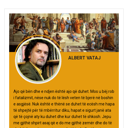
ALBERT VATAJ
Ajo që bën dhe e ndjen është ajo që duhet. Mos u bëj rob
i fatalizmit, nëse nuk do të lësh veten të bjerë në boshin
e asgjësë. Nuk është e thënë se duhet të ecësh me hapa
të shpejtë për të mbërritur diku, hapat e sigurt janë ata
që të çojnë aty ku duhet dhe kur duhet të shkosh. Jepu
me gjithë shpirt asaj që e do me gjithë zemër dhe do të