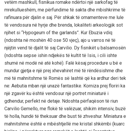
vetëm mashkull, fisnikua romake ndërtoi një sarkofag të
mrekullueshëm, me përfundime të sakta dhe mbishkrime të
rafinuara për djalin e saj. Për shkak të ornamenteve me lule
të vendosura në hyrje dhe brenda, lokaliteti arkeologjik sot
njihet si “Hypogeum of the garlands”. Kur Ebuzia vdiq
(ndoshta në moshën 40 ose 50 vjeç), ajo u varros në të
njëjtin vend të djalit të saj Carvilio. Dy fisnikët u balsamosën
(ndoshta sepse ishin ndjekës të kultit të Isis, i cili ishte
shumë në modë në atë kohë). Falë kësaj procedure u bë e
mundur gjetja e një prej xhevahiret më të rëndësishme dhe
më të mahnitshme të Romës së lashtë që ka ardhur deri tek
ne: Aebutia mban një unazë fantastike. Korniza prej floriri ka
një zgavër ku është vendosur një portret miniaturë i
gdhendur, perfekt në detaje. Ndoshta përfaqëson të riun
Carvilio Gemello, me flokë të valëzuar, shikim intensiv, buzë
të holla, hundë të theksuar dhe bust të zhveshur. Miniatura e
mahnitshme është e mbështjellë me kristal shkëmbi (kuarc