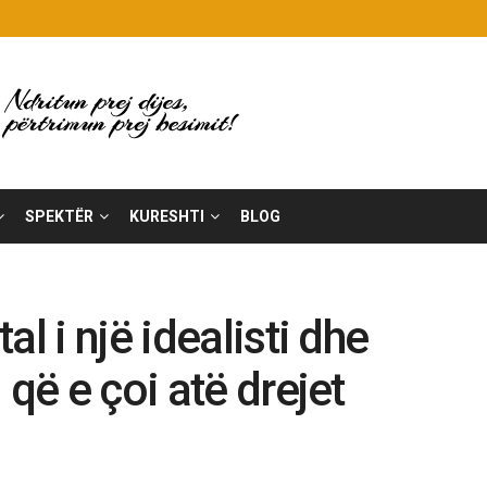
SPEKTËR
KURESHTI
BLOG
l i një idealisti dhe
 që e çoi atë drejet