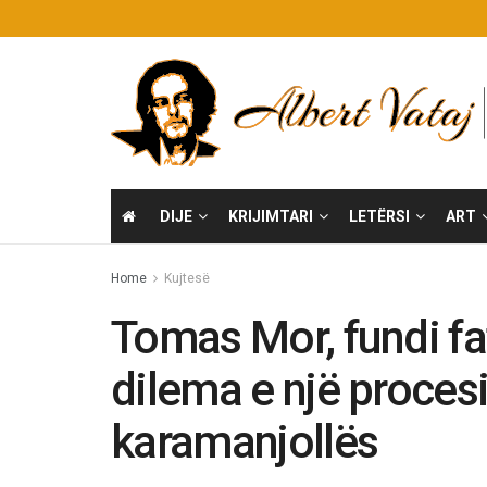
DIJE
KRIJIMTARI
LETËRSI
ART
Home
Kujtesë
Tomas Mor, fundi fata
dilema e një procesi
karamanjollës