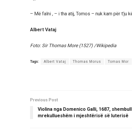
– Më falni , – i tha atij, Tomos – nuk kam për t’ju k
Albert Vataj
Foto: Sir Thomas More (1527) /Wikipedia
Tags:
Albert Vataj
Thomas Morus
Tomas Mor
Previous Post
Violina nga Domenico Galli, 1687, shembull 
mrekullueshëm i mjeshtërisë së luterisë