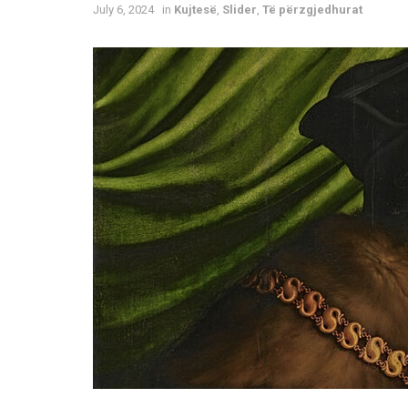
July 6, 2024
in
Kujtesë
,
Slider
,
Të përzgjedhurat