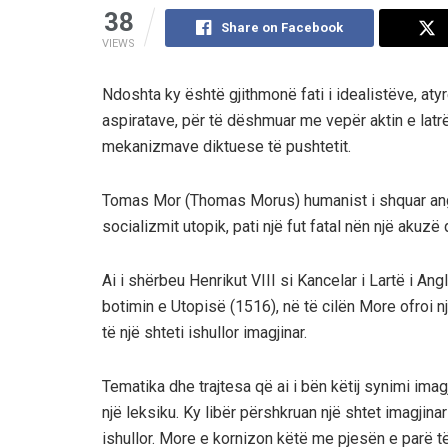
38
Share on Facebook
VIEWS
Ndoshta ky është gjithmonë fati i idealistëve, at
aspiratave, për të dëshmuar me vepër aktin e latrë
mekanizmave diktuese të pushtetit.
Tomas Mor (Thomas Morus) humanist i shquar angl
socializmit utopik, pati një fut fatal nën një akuz
Ai i shërbeu Henrikut VIII si Kancelar i Lartë i An
botimin e Utopisë (1516), në të cilën More ofroi nj
të një shteti ishullor imagjinar.
Tematika dhe trajtesa që ai i bën këtij synimi imag
një leksiku. Ky libër përshkruan një shtet imagjin
ishullor. More e kornizon këtë me pjesën e parë të 