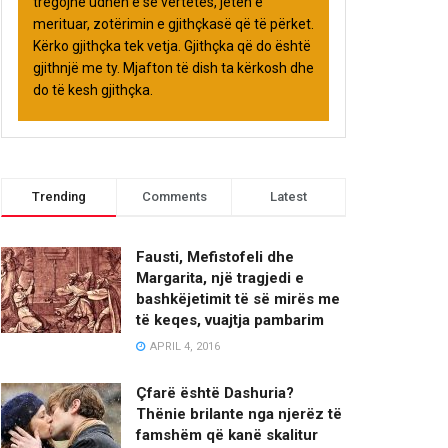
tregojnë udhën e së vërtetës, jetën e
merituar, zotërimin e gjithçkasë që të përket.
Kërko gjithçka tek vetja. Gjithçka që do është
gjithnjë me ty. Mjafton të dish ta kërkosh dhe
do të kesh gjithçka.
Trending
Comments
Latest
Fausti, Mefistofeli dhe
Margarita, një tragjedi e
bashkëjetimit të së mirës me
të keqes, vuajtja pambarim
APRIL 4, 2016
Çfarë është Dashuria?
Thënie brilante nga njerëz të
famshëm që kanë skalitur