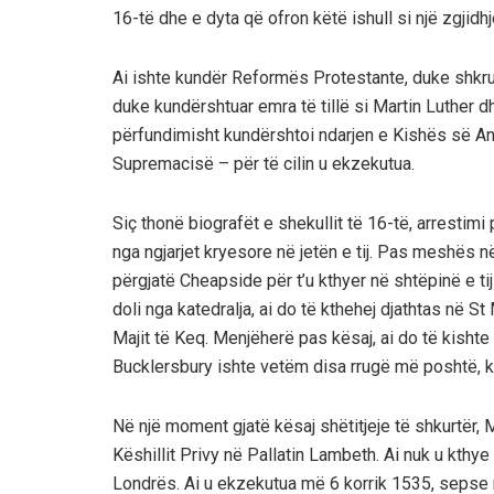
16-të dhe e dyta që ofron këtë ishull si një zgjidhj
Ai ishte kundër Reformës Protestante, duke shkr
duke kundërshtuar emra të tillë si Martin Luther d
përfundimisht kundërshtoi ndarjen e Kishës së Ang
Supremacisë – për të cilin u ekzekutua.
Siç thonë biografët e shekullit të 16-të, arrestim
nga ngjarjet kryesore në jetën e tij. Pas meshës në
përgjatë Cheapside për t’u kthyer në shtëpinë e tij
doli nga katedralja, ai do të kthehej djathtas në S
Majit të Keq. Menjëherë pas kësaj, ai do të kishte 
Bucklersbury ishte vetëm disa rrugë më poshtë, ku j
Në një moment gjatë kësaj shëtitjeje të shkurtër, Mo
Këshillit Privy në Pallatin Lambeth. Ai nuk u kth
Londrës. Ai u ekzekutua më 6 korrik 1535, sepse r