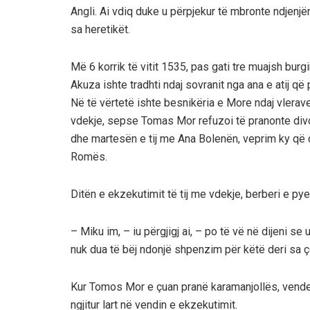
Angli. Ai vdiq duke u përpjekur të mbronte ndjenjën
sa heretikët.
Më 6 korrik të vitit 1535, pas gati tre muajsh bur
Akuza ishte tradhti ndaj sovranit nga ana e atij që 
Në të vërtetë ishte besnikëria e More ndaj vlerav
vdekje, sepse Tomas Mor refuzoi të pranonte divor
dhe martesën e tij me Ana Bolenën, veprim ky që 
Romës.
Ditën e ekzekutimit të tij me vdekje, berberi e pye
– Miku im, – iu përgjigj ai, – po të vë në dijeni s
nuk dua të bëj ndonjë shpenzim për këtë deri sa ç
Kur Tomos Mor e çuan pranë karamanjollës, vendekzek
ngjitur lart në vendin e ekzekutimit.