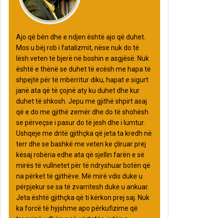
Ajo që bën dhe e ndjen është ajo që duhet.
Mos u bëj rob i fatalizmit, nëse nuk do të
lësh veten të bjerë në boshin e asgjësë. Nuk
është e thënë se duhet të ecësh me hapa të
shpejtë për të mbërritur diku, hapat e sigurt
janë ata që të çojnë aty ku duhet dhe kur
duhet të shkosh. Jepu me gjithë shpirt asaj
që e do me gjithë zemër dhe do të shohësh
se përveçse i pasur do të jesh dhe i lumtur.
Ushqeje me dritë gjithçka që jeta ta kredh në
terr dhe se bashkë me veten ke çliruar prej
kësaj robëria edhe ata që sjellin farën e së
mirës të vullnetet për të ndryshuar botën që
na përket të gjithëve. Më mirë vdis duke u
përpjekur se sa të zvarritesh duke u ankuar.
Jeta është gjithçka që ti kërkon prej saj. Nuk
ka forcë të hyjshme apo përkufizime që