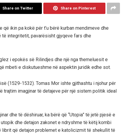
Share on Twitter
Share on Pinterest
yre që ikin pa kokë për t’u bërë kurban mendimeve dhe
 të integritetit, pavarësisht gjyqeve fars dhe
ez i epokës së Rilindjes dhe një nga themeluesit e
ë që mbeti e diskutueshme në aspektin juridik edhe sot.
glisë (1529-1532). Tomas Mor ishte gjithashtu i njohur për
ë trajtim imagjinar të detajeve për një sistem politik ideal
jinar dhe të dëshiruar, ka bërë që “Utopia” të jetë pjesë e
ar utopik dhe detajon zakonet e ndryshme të këtij kombi
librit që detajon problemet e katolicizmit të shekullit të