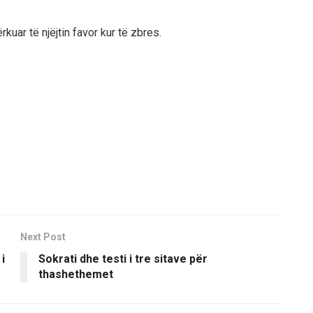
ërkuar të njëjtin favor kur të zbres.
Next Post
i
Sokrati dhe testi i tre sitave për
thashethemet