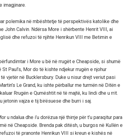
e imagjinare.
uar polemika në mbështetje të perspektivës katolike dhe
he John Calvin. Ndërsa More i shërbente Henrit VIII, ai
lisë dhe refuzoi të njihte Henrikun VIII me Betimin e
i përfundimtar i More u bë në rrugët e Cheapside, si shumë
 St Paul’s, Mor do të kishte ndjekur rrugën e njohur
 të vjetër në Bucklersbury. Duke u nisur drejt veriut pasi
t Martin’s Le Grand, ku ishte përballur me turmën në Ditën e
kaluar Rrugën e Qumështit në të majtë, ku lindi dhe u rrit.
etonin vajza e tij birësuese dhe burri i saj.
r u ndalua dhe i’u dorëzua një thirrje për t’u paraqitur para
ye më në Cheapside. Brenda pak ditësh, u burgos në Kullën e
efuzoi të pranonte Henrikun VIII si kreun e kishës në