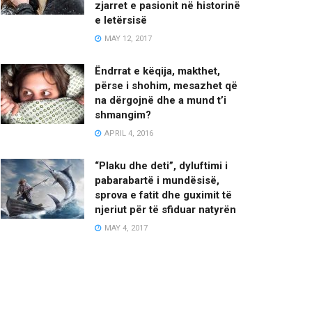
zjarret e pasionit në historinë
e letërsisë
MAY 12, 2017
Ëndrrat e këqija, makthet,
përse i shohim, mesazhet që
na dërgojnë dhe a mund t’i
shmangim?
APRIL 4, 2016
“Plaku dhe deti”, dyluftimi i
pabarabartë i mundësisë,
sprova e fatit dhe guximit të
njeriut për të sfiduar natyrën
MAY 4, 2017