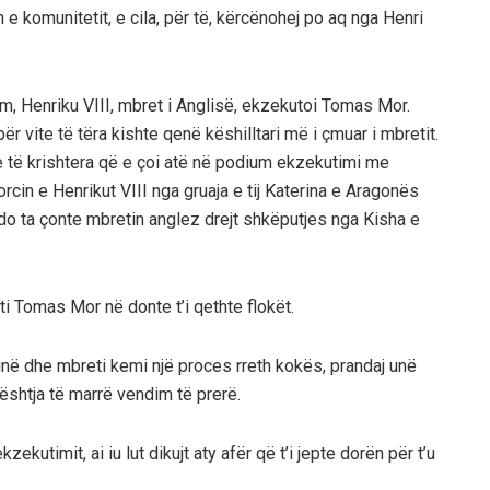
 e komunitetit, e cila, për të, kërcënohej po aq nga Henri
gim, Henriku VIII, mbret i Anglisë, ekzekutoi Tomas Mor.
për vite të tëra kishte qenë këshilltari më i çmuar i mbretit.
e të krishtera që e çoi atë në podium ekzekutimi me
cin e Henrikut VIII nga gruaja e tij Katerina e Aragonës
do ta çonte mbretin anglez drejt shkëputjes nga Kisha e
ti Tomas Mor në donte t’i qethte flokët.
e unë dhe mbreti kemi një proces rreth kokës, prandaj unë
ështja të marrë vendim të prerë.
utimit, ai iu lut dikujt aty afër që t’i jepte dorën për t’u