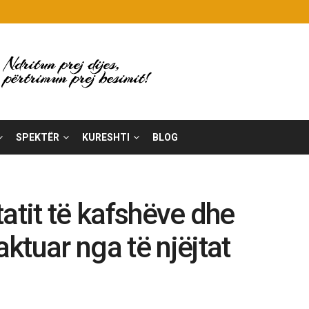
SPEKTËR
KURESHTI
BLOG
atit të kafshëve dhe
ktuar nga të njëjtat