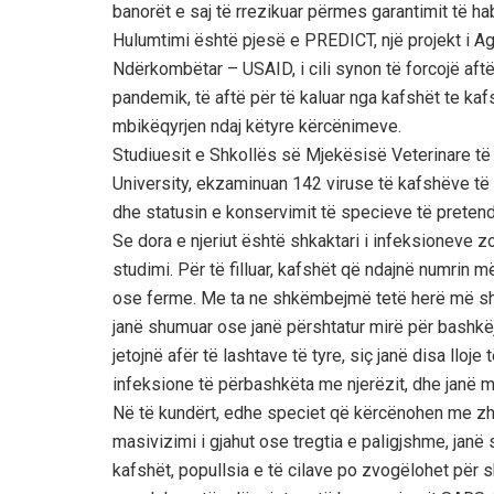
banorët e saj të rrezikuar përmes garantimit të hab
Hulumtimi është pjesë e PREDICT, një projekt i A
Ndërkombëtar – USAID, i cili synon të forcojë aftë
pandemik, të aftë për të kaluar nga kafshët te kafshë
mbikëqyrjen ndaj këtyre kërcënimeve.
Studiuesit e Shkollës së Mjekësisë Veterinare të Un
University, ekzaminuan 142 viruse të kafshëve të 
dhe statusin e konservimit të specieve të pretend
Se dora e njeriut është shkaktari i infeksioneve 
studimi. Për të filluar, kafshët që ndajnë numrin 
ose ferme. Me ta ne shkëmbejmë tetë herë më sh
janë shumuar ose janë përshtatur mirë për bashkë
jetojnë afër të lashtave të tyre, siç janë disa llo
infeksione të përbashkëta me njerëzit, dhe janë 
Në të kundërt, edhe speciet që kërcënohen me zhdu
masivizimi i gjahut ose tregtia e paligjshme, ja
kafshët, popullsia e të cilave po zvogëlohet për s