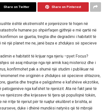
Share on Twitter
Share on Pinterest
kushte është ekstremisht e jonjerëzore të hiqen në
aj katastrofe humane po shpërfaqen gjithnjë e më qartë në
onfirmon se gjuetia, tregtia dhe degradimi i habitatit të
ë në një planet me ne, janë baza e zhdukjes së specieve
min e habitatit të krijuar nga njeriu –pyet Focus?
rishjes së asaj mburoje nga një armik kaq misterioz dhe i
rus, konfirmohet pak a shumë një studim i publikuar në
 Fenomenet me origjinën e zhdukjes së specieve shtazore,
yrore, gjuetia dhe tregtia e paligjshme e kafshëve ekzotike,
ë patogjenëve nga kafshët te njerëzit. Ata në fakt janë të
ieve njerëzore dhe krijesave të tjera që popullojnë tokën,
rritje të njeriut për të ruajtur ekulibret e brishta, ai
esurseve, duke i dhënë mundësi natyrës që të mbrojë