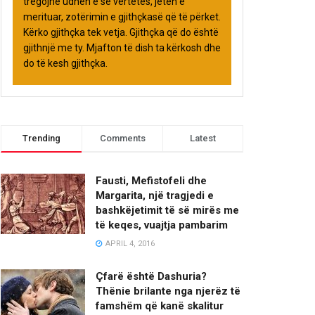
tregojnë udhën e së vërtetës, jetën e
merituar, zotërimin e gjithçkasë që të përket.
Kërko gjithçka tek vetja. Gjithçka që do është
gjithnjë me ty. Mjafton të dish ta kërkosh dhe
do të kesh gjithçka.
Trending
Comments
Latest
Fausti, Mefistofeli dhe
Margarita, një tragjedi e
bashkëjetimit të së mirës me
të keqes, vuajtja pambarim
APRIL 4, 2016
Çfarë është Dashuria?
Thënie brilante nga njerëz të
famshëm që kanë skalitur