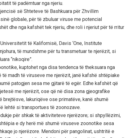
itatit të padëmtuar nga njeriu.
gjencisë së Shteteve të Bashkuara për Zhvillim
sinë globale, për të zbuluar viruse me potencial
t dhe nga kafshët tek njeriu, dhe roli i njeriut për të rritur
iversitetit të Kalifornisë, Davis ‘One, Institute
njohura, të mundshme për tu transmetuar te njerëzit, si
uara “nikoqire”.
zoonotike, kuptohet nga disa tendenca të theksuara nga
më të madh të viruseve me njerëzit, janë kafshë shtëpiake
umë patogjen sesa me gjitarë të egër. Edhe kafshët që
jetesë me njerëzit, ose që në disa zona gjeografike
je të brejtësve, lakuriqëve ose primatëve, kanë shumë
më lehtë si transportues të zoonozave.
kje për shkak të aktiviteteve njerëzore; si shpyllëzimi,
në shtëpia e dy herë më shumë viruseve zoonotike sesa
hkaqe jo njerëzore. Mendoni për pangolinat, ushtritë e