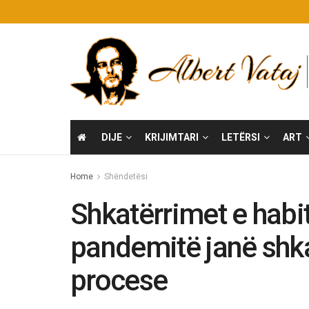
DIJE
KRIJIMTARI
LETËRSI
ART
Home
Shëndetësi
Shkatërrimet e habit
pandemitë janë shka
procese