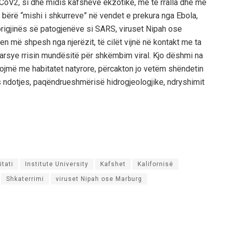
V2, si dhe midis kafshëve ekzotike, më të rralla dhe më
ë bërë “mishi i shkurreve” në vendet e prekura nga Ebola,
 origjinës së patogjenëve si SARS, viruset Nipah ose
n më shpesh nga njerëzit, të cilët vijnë në kontakt me ta
arsye rrisin mundësitë për shkëmbim viral. Kjo dëshmi na
rijojmë me habitatet natyrore, përcakton jo vetëm shëndetin
s ndotjes, paqëndrueshmërisë hidrogjeologjike, ndryshimit
itati
Institute University
Kafshet
Kalifornisë
Shkaterrimi
viruset Nipah ose Marburg