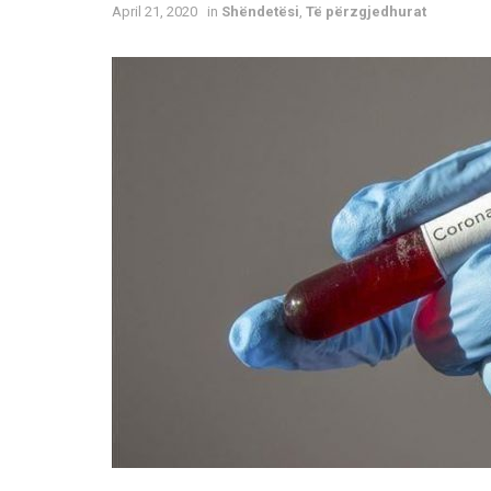
April 21, 2020
in
Shëndetësi
,
Të përzgjedhurat