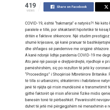
419
Share on Facebook
VIEWS
COVID-19, është “hakmarrja” e natyrës?! Në këto 
paralele e tillë, por shkaktarët hipotetikë të kës
dritën e fakteve shkencore. Një studim prestigjoz k
shumë krijesave, që kanë pranuar të bashkëjetojn
dhe shfaqjes së pandemive me origjinë shtazore.
A kanë ndonjë lidhje pandemia COVID-19 me degradi
Ato janë një pasojë e drejtpërdrejtë, rrjedhojë e p
pamëshirshëm, siç po rezulton të jetë ky coronavi
“Proceedings” i Shoqërisë Mbretërore Britanike.
të tilla si urbanizimi, shkatërrimi i habitateve nat
janë të njëjta që rrisin mundësinë e transmetimit t
gjithë faktorët që rrisin afërsinë fizike midis qen
banesën tonë të përbashkët. Pavarësisht nevojave në 
duhet të jetë më përgjegjshëm në menaxhimin e r