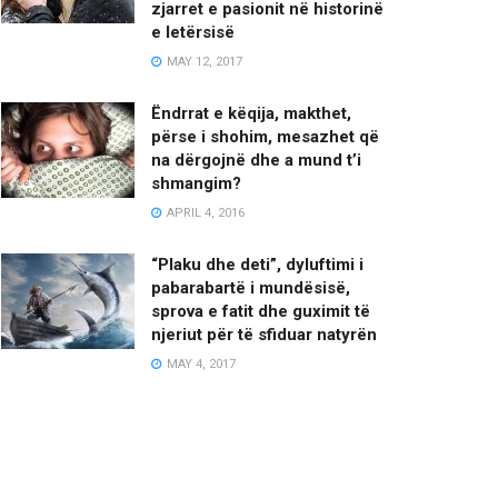
zjarret e pasionit në historinë
e letërsisë
MAY 12, 2017
Ëndrrat e këqija, makthet,
përse i shohim, mesazhet që
na dërgojnë dhe a mund t’i
shmangim?
APRIL 4, 2016
“Plaku dhe deti”, dyluftimi i
pabarabartë i mundësisë,
sprova e fatit dhe guximit të
njeriut për të sfiduar natyrën
MAY 4, 2017