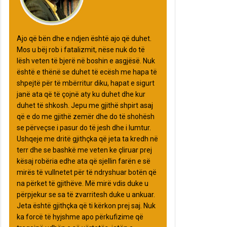
Ajo që bën dhe e ndjen është ajo që duhet.
Mos u bëj rob i fatalizmit, nëse nuk do të
lësh veten të bjerë në boshin e asgjësë. Nuk
është e thënë se duhet të ecësh me hapa të
shpejtë për të mbërritur diku, hapat e sigurt
janë ata që të çojnë aty ku duhet dhe kur
duhet të shkosh. Jepu me gjithë shpirt asaj
që e do me gjithë zemër dhe do të shohësh
se përveçse i pasur do të jesh dhe i lumtur.
Ushqeje me dritë gjithçka që jeta ta kredh në
terr dhe se bashkë me veten ke çliruar prej
kësaj robëria edhe ata që sjellin farën e së
mirës të vullnetet për të ndryshuar botën që
na përket të gjithëve. Më mirë vdis duke u
përpjekur se sa të zvarritesh duke u ankuar.
Jeta është gjithçka që ti kërkon prej saj. Nuk
ka forcë të hyjshme apo përkufizime që