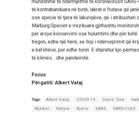
mundshme të ndërmjetme të koronavirusit SARS-Co
të kontrabanduara në botë; lakrat e frutave që jan
ose specie të tjera të lakuriqëve, që i atribuohen
Marburg.Speciet e rrezikuara gjithashtu monitorohe
për arsye konservimi ose hulumtimi dhe për këtë 
tregon, edhe një herë, se lloji i ndërveprimit që k
e kafshëve, por edhe tonin. E shprehur kjo përme
të klimës… dhe pandemitë.
Focus
Përgatiti:
Albert Vataj
Tags:
Albert Vataj
COVID-19
Davis 'One
Hab
Mjedisi
Natyra
Njeriu
SARS
SARS-CoV2